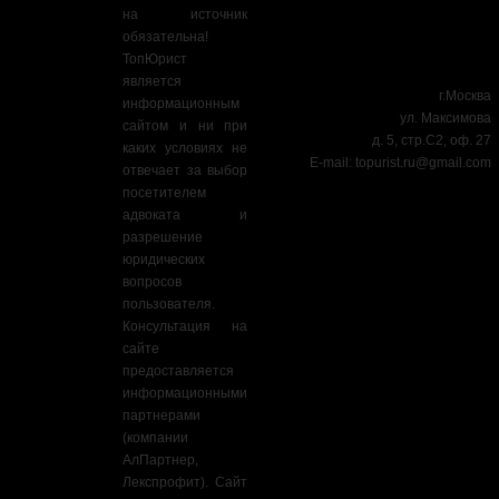
на источник
обязательна!
ТопЮрист
является
г.Москва
информационным
ул. Максимова
сайтом и ни при
д. 5, стр.С2, оф. 27
каких условиях не
E-mail:
topurist.ru@gmail.com
отвечает за выбор
посетителем
адвоката и
разрешение
юридических
вопросов
пользователя.
Консультация на
сайте
предоставляется
информационными
партнерами
(компании
АлПартнер,
Лекспрофит). Сайт