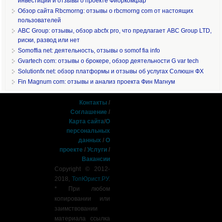
инвестиции и отзывы о проекте Фиоркомфар
Обзор сайта Rbcmorng: отзывы о rbcmorng com от настоящих
пользователей
ABC Group: отзывы, обзор abcfx pro, что предлагает ABC Group LTD,
риски, развод или нет
Somoffia net: деятельность, отзывы о somof fia info
Gvartech com: отзывы о брокере, обзор деятельности G var tech
Solutionfx net: обзор платформы и отзывы об услугах Солюшн ФХ
Fin Magnum com: отзывы и анализ проекта Фин Магнум
Контакты
/
Соглашение
/
Карта сайта
/
О
персональных
данных
/
О
проекте
/
Услуги
/
Вакансии
Copyright © 2012-
2018,
ТопЮрист.РУ
.
* При любом
копировании или
заимствовании
материала ссылка