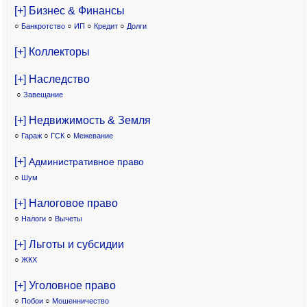
[+] Бизнес & Финансы
○
Банкротство
○
ИП
○
Кредит
○
Долги
[+] Коллекторы
[+] Наследство
○
Завещание
[+] Недвижимость & Земля
○
Гараж
○
ГСК
○
Межевание
[+]
Административное право
○
Шум
[+] Налоговое право
○
Налоги
○
Вычеты
[+] Льготы и субсидии
○
ЖКХ
[+] Уголовное право
○
Побои
○
Мошенничество