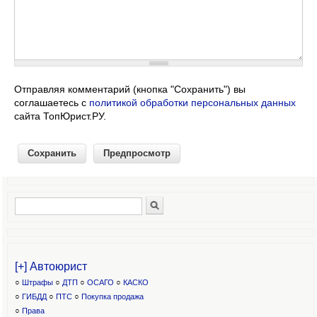
Отправляя комментарий (кнопка "Сохранить") вы
соглашаетесь с
политикой обработки персональных данных
сайта ТопЮрист.РУ.
Поиск
Форма поиска
[+] Автоюрист
○
Штрафы
○
ДТП
○
ОСАГО
○
КАСКО
○
ГИБДД
○
ПТС
○
Покупка продажа
○
Права