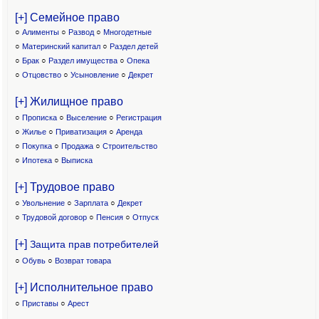
[+] Семейное право
○
Алименты
○
Развод
○
Многодетные
○
Материнский капитал
○
Раздел детей
○
Брак
○
Раздел имущества
○
Опека
○
Отцовство
○
Усыновление
○
Декрет
[+] Жилищное право
○
Прописка
○
Выселение
○
Регистрация
○
Жилье
○
Приватизация
○
Аренда
○
Покупка
○
Продажа
○
Строительство
○
Ипотека
○
Выписка
[+] Трудовое право
○
Увольнение
○
Зарплата
○
Декрет
○
Трудовой договор
○
Пенсия
○
Отпуск
[+]
Защита прав потребителей
○
Обувь
○
Возврат товара
[+] Исполнительное право
○
Приставы
○
Арест