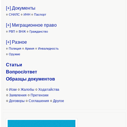
[+] Документы
○
СНИЛС
○
ИНН
○
Паспорт
[+] Миграционное право
○
РВП
○
ВНЖ
○
Гражданство
[+] Разное
○
Полиция
○
Армия
○
Инвалидность
○
Оружие
Статьи
Вопрос/ответ
Образцы доку
ментов
○
○
○
Иски
Жалобы
Ходатайства
○
○
Заявления
Претензии
○
○
○
Договоры
Соглашения
Другое