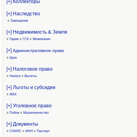
[+] Коллекторы
[+] Наследство
○
Завещание
[+] Недвижимость & Земля
○
Гараж
○
ГСК
○
Межевание
[+]
Административное право
○
Шум
[+] Налоговое право
○
Налоги
○
Вычеты
[+] Льготы и субсидии
○
ЖКХ
[+] Уголовное право
○
Побои
○
Мошенничество
[+] Документы
○
СНИЛС
○
ИНН
○
Паспорт