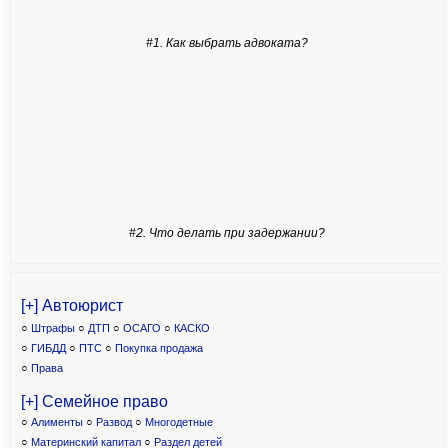
#1. Как выбрать адвоката?
#2. Что делать при задержании?
[+] Автоюрист
○
Штрафы
○
ДТП
○
ОСАГО
○
КАСКО
○
ГИБДД
○
ПТС
○
Покупка продажа
○
Права
[+] Семейное право
○
Алименты
○
Развод
○
Многодетные
○
Материнский капитал
○
Раздел детей