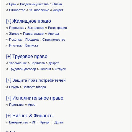
○
Брак
○
Раздел имущества
○
Опека
○
Отцовство
○
Усыновление
○
Декрет
[+] Жилищное право
○
Прописка
○
Выселение
○
Регистрация
○
Жилье
○
Приватизация
○
Аренда
○
Покупка
○
Продажа
○
Строительство
○
Ипотека
○
Выписка
[+] Трудовое право
○
Увольнение
○
Зарплата
○
Декрет
○
Трудовой договор
○
Пенсия
○
Отпуск
[+]
Защита прав потребителей
○
Обувь
○
Возврат товара
[+] Исполнительное право
○
Приставы
○
Арест
[+] Бизнес & Финансы
○
Банкротство
○
ИП
○
Кредит
○
Долги