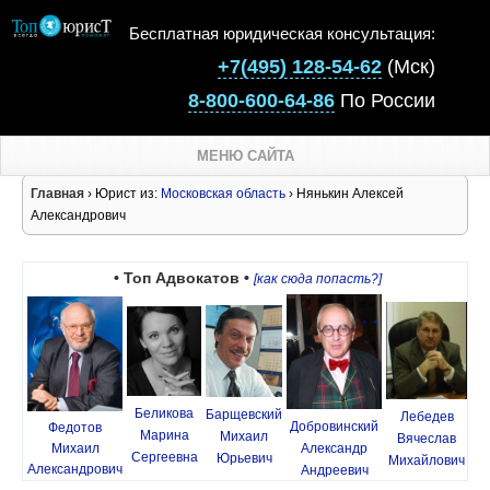
Бесплатная юридическая консультация:
+7(495) 128-54-62
(Мск)
8-800-600-64-86
По России
МЕНЮ САЙТА
Главная
› Юрист из:
Московская область
› Нянькин Алексей
Александрович
• Топ Адвокатов •
[как сюда попасть?]
Беликова
Барщевский
Лебедев
Добровинский
Федотов
Марина
Михаил
Вячеслав
Михаил
Александр
Сергеевна
Юрьевич
Михайлович
Александрович
Андреевич