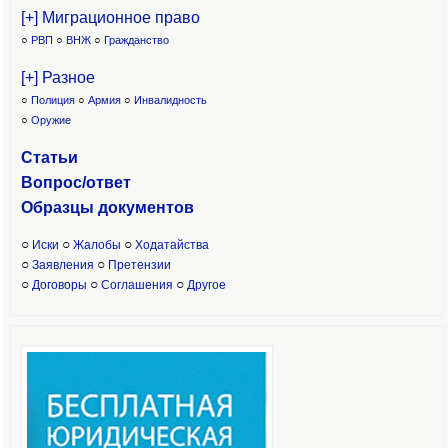
[+] Миграционное право
○
РВП
○
ВНЖ
○
Гражданство
[+] Разное
○
Полиция
○
Армия
○
Инвалидность
○
Оружие
Статьи
Вопрос/ответ
Образцы доку
ментов
○
○
○
Иски
Жалобы
Ходатайства
○
○
Заявления
Претензии
○
○
○
Договоры
Соглашения
Другое