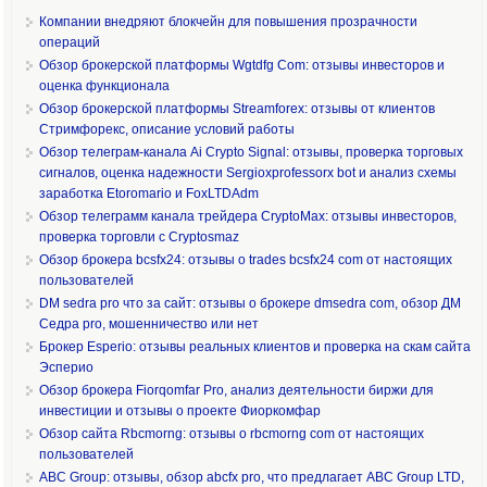
Компании внедряют блокчейн для повышения прозрачности
операций
Обзор брокерской платформы Wgtdfg Com: отзывы инвесторов и
оценка функционала
Обзор брокерской платформы Streamforex: отзывы от клиентов
Стримфорекс, описание условий работы
Обзор телеграм-канала Ai Crypto Signal: отзывы, проверка торговых
сигналов, оценка надежности Sergioxprofessorx bot и анализ схемы
заработка Etoromario и FoxLTDAdm
Обзор телеграмм канала трейдера CryptoMax: отзывы инвесторов,
проверка торговли с Cryptosmaz
Обзор брокера bcsfx24: отзывы о trades bcsfx24 com от настоящих
пользователей
DM sedra pro что за сайт: отзывы о брокере dmsedra com, обзор ДМ
Седра pro, мошенничество или нет
Брокер Esperio: отзывы реальных клиентов и проверка на скам сайта
Эсперио
Обзор брокера Fiorqomfar Pro, анализ деятельности биржи для
инвестиции и отзывы о проекте Фиоркомфар
Обзор сайта Rbcmorng: отзывы о rbcmorng com от настоящих
пользователей
ABC Group: отзывы, обзор abcfx pro, что предлагает ABC Group LTD,