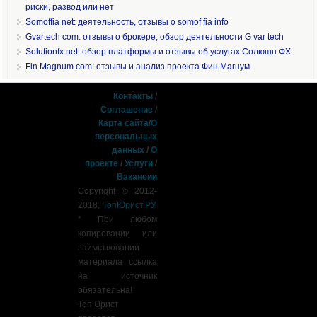
риски, развод или нет
Somoffia net: деятельность, отзывы о somof fia info
Gvartech com: отзывы о брокере, обзор деятельности G var tech
Solutionfx net: обзор платформы и отзывы об услугах Солюшн ФХ
Fin Magnum com: отзывы и анализ проекта Фин Магнум
Контакты
/
Соглашение
/
Карта сайта
/
О
персональных
данных
/
О
проекте
/
Услуги
/
Вакансии
Copyright © 2012-
2018,
ТопЮрист.РУ
.
* При любом
копировании или
заимствовании
материала ссылка
на источник
обязательна!
ТопЮрист