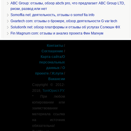
ABC Group: отзывы, обзор abcfx pro, что предлагает ABC Group LTD,
риски, развод или нет
Somoffia net: деятельность, отзывы о somof fia info
Gvartech com: отзывы о брокере, обзор деятельности G var tech
Solutionfx net: обзор платформы и отзывы об услугах Солюшн ФХ
Fin Magnum com: отзывы и анализ проекта Фин Магнум
Контакты
/
Соглашение
/
Карта сайта
/
О
персональных
данных
/
О
проекте
/
Услуги
/
Вакансии
Copyright © 2012-
2018,
ТопЮрист.РУ
.
* При любом
копировании или
заимствовании
материала ссылка
на источник
обязательна!