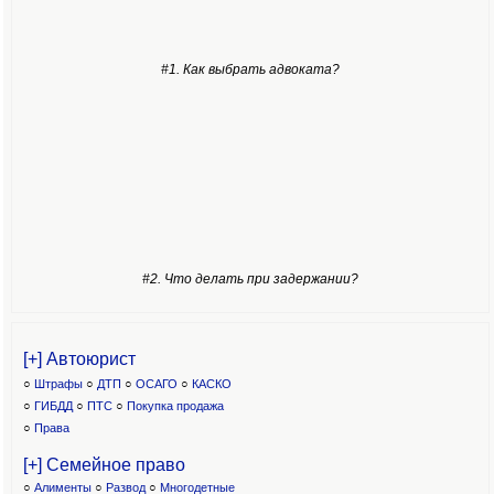
#1. Как выбрать адвоката?
#2. Что делать при задержании?
[+] Автоюрист
○
Штрафы
○
ДТП
○
ОСАГО
○
КАСКО
○
ГИБДД
○
ПТС
○
Покупка продажа
○
Права
[+] Семейное право
○
Алименты
○
Развод
○
Многодетные