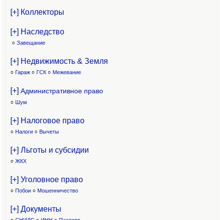
[+] Коллекторы
[+] Наследство
○
Завещание
[+] Недвижимость & Земля
○
Гараж
○
ГСК
○
Межевание
[+]
Административное право
○
Шум
[+] Налоговое право
○
Налоги
○
Вычеты
[+] Льготы и субсидии
○
ЖКХ
[+] Уголовное право
○
Побои
○
Мошенничество
[+] Документы