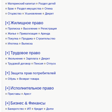
○
Материнский капитал
○
Раздел детей
○
Брак
○
Раздел имущества
○
Опека
○
Отцовство
○
Усыновление
○
Декрет
[+] Жилищное право
○
Прописка
○
Выселение
○
Регистрация
○
Жилье
○
Приватизация
○
Аренда
○
Покупка
○
Продажа
○
Строительство
○
Ипотека
○
Выписка
[+] Трудовое право
○
Увольнение
○
Зарплата
○
Декрет
○
Трудовой договор
○
Пенсия
○
Отпуск
[+]
Защита прав потребителей
○
Обувь
○
Возврат товара
[+] Исполнительное право
○
Приставы
○
Арест
[+] Бизнес & Финансы
○
Банкротство
○
ИП
○
Кредит
○
Долги