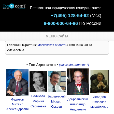
Бесплатная юридическая консультация:
+7(495) 128-54-62
(Мск)
8-800-600-64-86
По России
МЕНЮ САЙТА
Главная
› Юрист из:
Московская область
› Нянькина Ольга
Алексеевна
• Топ Адвокатов •
[как сюда попасть?]
Беликова
Барщевский
Лебедев
Добровинский
Федотов
Марина
Михаил
Вячеслав
Михаил
Александр
Сергеевна
Юрьевич
Михайлович
Александрович
Андреевич