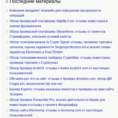
○ Последние материалы
Компании внедряют блокчейн для повышения прозрачности
операций
Обзор брокерской платформы Wgtdfg Com: отзывы инвесторов и
оценка функционала
Обзор брокерской платформы Streamforex: отзывы от клиентов
Стримфорекс, описание условий работы
Обзор телеграм-канала Ai Crypto Signal: отзывы, проверка торговых
сигналов, оценка надежности Sergioxprofessorx bot и анализ схемы
заработка Etoromario и FoxLTDAdm
Обзор телеграмм канала трейдера CryptoMax: отзывы инвесторов,
проверка торговли с Cryptosmaz
Обзор брокера bcsfx24: отзывы о trades bcsfx24 com от настоящих
пользователей
DM sedra pro что за сайт: отзывы о брокере dmsedra com, обзор ДМ
Седра pro, мошенничество или нет
Брокер Esperio: отзывы реальных клиентов и проверка на скам сайта
Эсперио
Обзор брокера Fiorqomfar Pro, анализ деятельности биржи для
инвестиции и отзывы о проекте Фиоркомфар
Обзор сайта Rbcmorng: отзывы о rbcmorng com от настоящих
пользователей