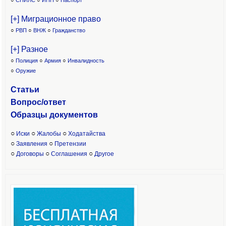
○
СНИЛС
○
ИНН
○
Паспорт
[+] Миграционное право
○
РВП
○
ВНЖ
○
Гражданство
[+] Разное
○
Полиция
○
Армия
○
Инвалидность
○
Оружие
Статьи
Вопрос/ответ
Образцы доку
ментов
○
○
○
Иски
Жалобы
Ходатайства
○
○
Заявления
Претензии
○
○
○
Договоры
Соглашения
Другое