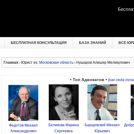
Беспла
БЕСПЛАТНАЯ КОНСУЛЬТАЦИЯ
БАЗА ЗНАНИЙ
ВСЕ ЮР
Главная
› Юрист из:
Московская область
› Нушаров Алишер Меликулович
• Топ Адвокатов •
[как сюда попа
Беликова Марина
Барщевский Михаил
Добро
Федотов Михаил
Александрович
Сергеевна
Юрьевич