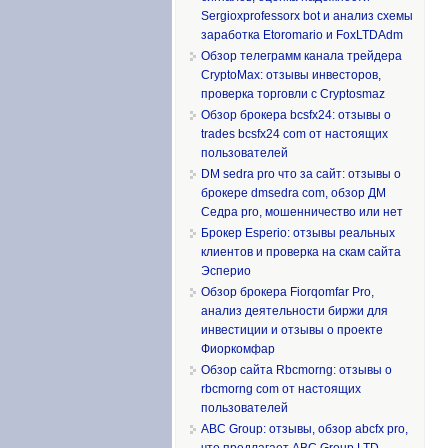
Sergioxprofessorx bot и анализ схемы
заработка Etoromario и FoxLTDAdm
Обзор телеграмм канала трейдера
CryptoMax: отзывы инвесторов,
проверка торговли с Cryptosmaz
Обзор брокера bcsfx24: отзывы о
trades bcsfx24 com от настоящих
пользователей
DM sedra pro что за сайт: отзывы о
брокере dmsedra com, обзор ДМ
Седра pro, мошенничество или нет
Брокер Esperio: отзывы реальных
клиентов и проверка на скам сайта
Эсперио
Обзор брокера Fiorqomfar Pro,
анализ деятельности биржи для
инвестиции и отзывы о проекте
Фиоркомфар
Обзор сайта Rbcmorng: отзывы о
rbcmorng com от настоящих
пользователей
ABC Group: отзывы, обзор abcfx pro,
что предлагает ABC Group LTD,