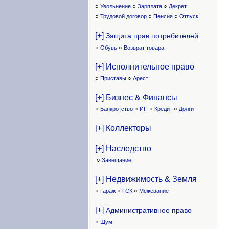
○
Увольнение
○
Зарплата
○
Декрет
○
Трудовой договор
○
Пенсия
○
Отпуск
[+]
Защита прав потребителей
○
Обувь
○
Возврат товара
[+] Исполнительное право
○
Приставы
○
Арест
[+] Бизнес & Финансы
○
Банкротство
○
ИП
○
Кредит
○
Долги
[+] Коллекторы
[+] Наследство
○
Завещание
[+] Недвижимость & Земля
○
Гараж
○
ГСК
○
Межевание
[+]
Административное право
○
Шум