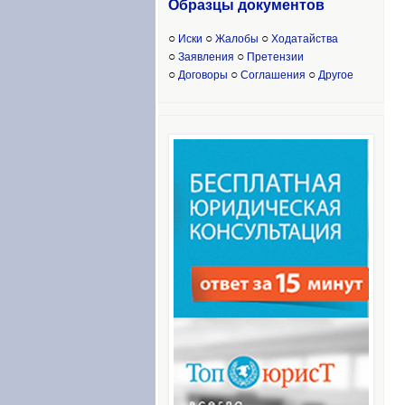
Образцы доку
ментов
○
○
○
Иски
Жалобы
Ходатайства
○
○
Заявления
Претензии
○
○
○
Договоры
Соглашения
Другое