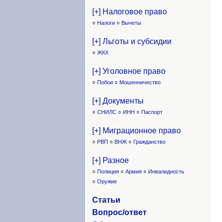
[+] Налоговое право
○
Налоги
○
Вычеты
[+] Льготы и субсидии
○
ЖКХ
[+] Уголовное право
○
Побои
○
Мошенничество
[+] Документы
○
СНИЛС
○
ИНН
○
Паспорт
[+] Миграционное право
○
РВП
○
ВНЖ
○
Гражданство
[+] Разное
○
Полиция
○
Армия
○
Инвалидность
○
Оружие
Статьи
Вопрос/ответ