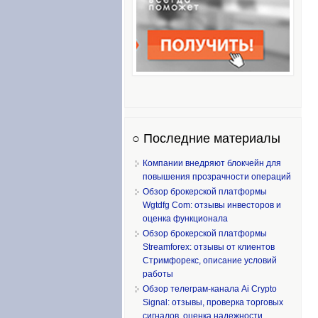
○ Последние материалы
Компании внедряют блокчейн для
повышения прозрачности операций
Обзор брокерской платформы
Wgtdfg Com: отзывы инвесторов и
оценка функционала
Обзор брокерской платформы
Streamforex: отзывы от клиентов
Стримфорекс, описание условий
работы
Обзор телеграм-канала Ai Crypto
Signal: отзывы, проверка торговых
сигналов, оценка надежности