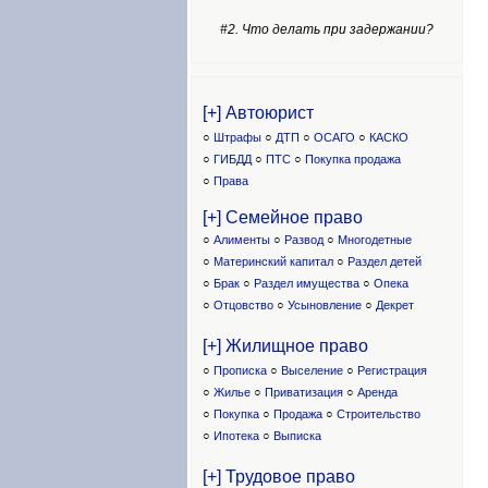
#2. Что делать при задержании?
[+] Автоюрист
○
Штрафы
○
ДТП
○
ОСАГО
○
КАСКО
○
ГИБДД
○
ПТС
○
Покупка продажа
○
Права
[+] Семейное право
○
Алименты
○
Развод
○
Многодетные
○
Материнский капитал
○
Раздел детей
○
Брак
○
Раздел имущества
○
Опека
○
Отцовство
○
Усыновление
○
Декрет
[+] Жилищное право
○
Прописка
○
Выселение
○
Регистрация
○
Жилье
○
Приватизация
○
Аренда
○
Покупка
○
Продажа
○
Строительство
○
Ипотека
○
Выписка
[+] Трудовое право