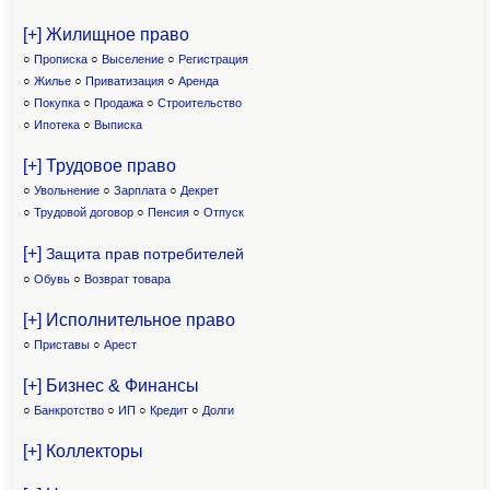
[+] Жилищное право
○
Прописка
○
Выселение
○
Регистрация
○
Жилье
○
Приватизация
○
Аренда
○
Покупка
○
Продажа
○
Строительство
○
Ипотека
○
Выписка
[+] Трудовое право
○
Увольнение
○
Зарплата
○
Декрет
○
Трудовой договор
○
Пенсия
○
Отпуск
[+]
Защита прав потребителей
○
Обувь
○
Возврат товара
[+] Исполнительное право
○
Приставы
○
Арест
[+] Бизнес & Финансы
○
Банкротство
○
ИП
○
Кредит
○
Долги
[+] Коллекторы