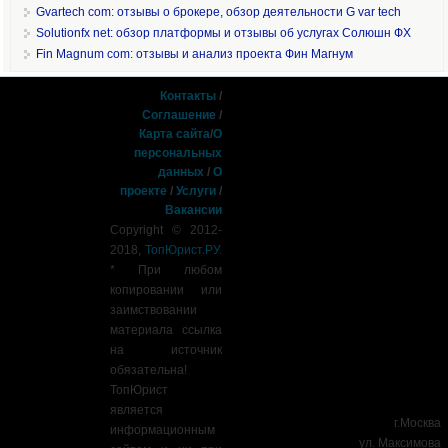
Gvartech com: отзывы о брокере, обзор деятельности G var tech
Solutionfx net: обзор платформы и отзывы об услугах Солюшн ФХ
Fin Magnum com: отзывы и анализ проекта Фин Магнум
Контакты
/
Соглашение
/
Карта сайта
/
О
персональных
данных
/
О
проекте
/
Услуги
/
Вакансии
Copyright © 2012-
2018,
ТопЮрист.РУ
.
* При любом
копировании или
заимствовании
материала ссылка
на источник
обязательна!
ТопЮрист
является
г.Москва
информационным
ул. Максимова