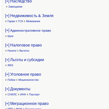
[+] Наследство
○
Завещание
[+] Недвижимость & Земля
○
Гараж
○
ГСК
○
Межевание
[+]
Административное право
○
Шум
[+] Налоговое право
○
Налоги
○
Вычеты
[+] Льготы и субсидии
○
ЖКХ
[+] Уголовное право
○
Побои
○
Мошенничество
[+] Документы
○
СНИЛС
○
ИНН
○
Паспорт
[+] Миграционное право