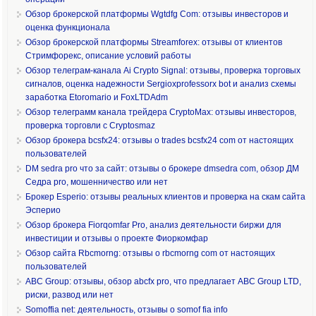
Обзор брокерской платформы Wgtdfg Com: отзывы инвесторов и
оценка функционала
Обзор брокерской платформы Streamforex: отзывы от клиентов
Стримфорекс, описание условий работы
Обзор телеграм-канала Ai Crypto Signal: отзывы, проверка торговых
сигналов, оценка надежности Sergioxprofessorx bot и анализ схемы
заработка Etoromario и FoxLTDAdm
Обзор телеграмм канала трейдера CryptoMax: отзывы инвесторов,
проверка торговли с Cryptosmaz
Обзор брокера bcsfx24: отзывы о trades bcsfx24 com от настоящих
пользователей
DM sedra pro что за сайт: отзывы о брокере dmsedra com, обзор ДМ
Седра pro, мошенничество или нет
Брокер Esperio: отзывы реальных клиентов и проверка на скам сайта
Эсперио
Обзор брокера Fiorqomfar Pro, анализ деятельности биржи для
инвестиции и отзывы о проекте Фиоркомфар
Обзор сайта Rbcmorng: отзывы о rbcmorng com от настоящих
пользователей
ABC Group: отзывы, обзор abcfx pro, что предлагает ABC Group LTD,
риски, развод или нет
Somoffia net: деятельность, отзывы о somof fia info