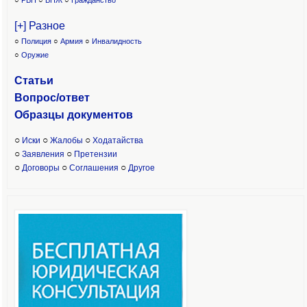
○
РВП
○
ВНЖ
○
Гражданство
[+] Разное
○
Полиция
○
Армия
○
Инвалидность
○
Оружие
Статьи
Вопрос/ответ
Образцы доку
ментов
○
○
○
Иски
Жалобы
Ходатайства
○
○
Заявления
Претензии
○
○
○
Договоры
Соглашения
Другое