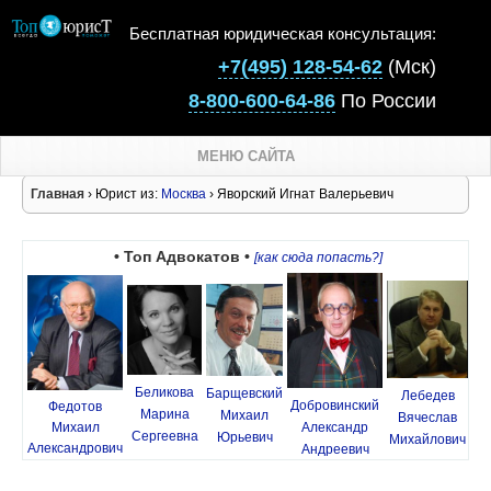
Бесплатная юридическая консультация:
+7(495) 128-54-62
(Мск)
8-800-600-64-86
По России
МЕНЮ САЙТА
Главная
› Юрист из:
Москва
› Яворский Игнат Валерьевич
• Топ Адвокатов •
[как сюда попасть?]
Беликова
Барщевский
Лебедев
Добровинский
Федотов
Марина
Михаил
Вячеслав
Михаил
Александр
Сергеевна
Юрьевич
Михайлович
Александрович
Андреевич