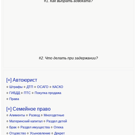
#1. Как выбрать адвоката?
#2. Что делать при задержании?
[+] Автоюрист
○
Штрафы
○
ДТП
○
ОСАГО
○
КАСКО
○
ГИБДД
○
ПТС
○
Покупка продажа
○
Права
[+] Семейное право
○
Алименты
○
Развод
○
Многодетные
○
Материнский капитал
○
Раздел детей
○
Брак
○
Раздел имущества
○
Опека
○
Отцовство
○
Усыновление
○
Декрет