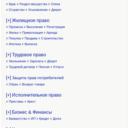
○
Брак
○
Раздел имущества
○
Опека
○
Отцовство
○
Усыновление
○
Декрет
[+] Жилищное право
○
Прописка
○
Выселение
○
Регистрация
○
Жилье
○
Приватизация
○
Аренда
○
Покупка
○
Продажа
○
Строительство
○
Ипотека
○
Выписка
[+] Трудовое право
○
Увольнение
○
Зарплата
○
Декрет
○
Трудовой договор
○
Пенсия
○
Отпуск
[+]
Защита прав потребителей
○
Обувь
○
Возврат товара
[+] Исполнительное право
○
Приставы
○
Арест
[+] Бизнес & Финансы
○
Банкротство
○
ИП
○
Кредит
○
Долги