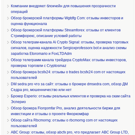
Компании внедряют блокчейн для повышения прозрачности
операций
Обзор брокерской платформы Wgtdfg Com: отзывы инвесторов и
оценка функционала
Обзор брокерской платформы Streamforex: отзывы от клиентов
Стримфорекс, описание условий работы
Обзор телеграм-канала Ai Crypto Signal: отзывы, проверка торговых
сигналов, оценка надежности Sergioxprofessorx bot и анализ схемы
заработка Etoromario и FoxLTDAdm
Обзор телеграмм канала трейдера CryptoMax: отзывы инвесторов,
проверка торговли с Cryptosmaz
Обзор брокера bcsfx24: отзывы о trades bcsfx24 com от настоящих
пользователей
DM sedra pro что за сайт: отзывы о брокере dmsedra com, обзор ДМ
Седра pro, мошенничество или нет
Брокер Esperio: отзывы реальных клиентов и проверка на скам сайта
Эсперио
Обзор брокера Fiorqomfar Pro, анализ деятельности биржи для
инвестиции и отзывы о проекте Фиоркомфар
Обзор сайта Rbcmorng: отзывы о rbcmorng com от настоящих
пользователей
ABC Group: отзывы, обзор abcfx pro, что предлагает ABC Group LTD,