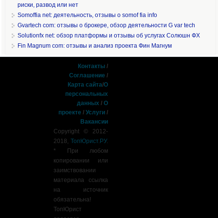
риски, развод или нет
Somoffia net: деятельность, отзывы о somof fia info
Gvartech com: отзывы о брокере, обзор деятельности G var tech
Solutionfx net: обзор платформы и отзывы об услугах Солюшн ФХ
Fin Magnum com: отзывы и анализ проекта Фин Магнум
Контакты
/
Соглашение
/
Карта сайта
/
О
персональных
данных
/
О
проекте
/
Услуги
/
Вакансии
Copyright © 2012-
2018,
ТопЮрист.РУ
.
* При любом
копировании или
заимствовании
материала ссылка
на источник
обязательна!
ТопЮрист