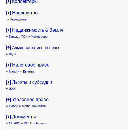
[+] Коллекторы
[+] Наследство
○
Завещание
[+] Недвижимость & Земля
○
Гараж
○
ГСК
○
Межевание
[+]
Административное право
○
Шум
[+] Налоговое право
○
Налоги
○
Вычеты
[+] Льготы и субсидии
○
ЖКХ
[+] Уголовное право
○
Побои
○
Мошенничество
[+] Документы
○
СНИЛС
○
ИНН
○
Паспорт