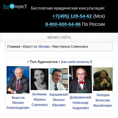
Бесплатная юридическая консультация:
+7(495) 128-54-62
(Мск)
8-800-600-64-86
По России
МЕНЮ САЙТА
Главная
› Юрист из:
Москва
› Явич Ирина Семеновна
• Топ Адвокатов •
[как сюда попасть?]
Беликова
Барщевский
Лебедев
Добровинский
Федотов
Марина
Михаил
Вячеслав
Михаил
Александр
Сергеевна
Юрьевич
Михайлович
Александрович
Андреевич