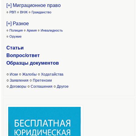
[+] Миграционное право
○
РВП
○
ВНЖ
○
Гражданство
[+] Разное
○
Полиция
○
Армия
○
Инвалидность
○
Оружие
Статьи
Вопрос/ответ
Образцы доку
ментов
○
○
○
Иски
Жалобы
Ходатайства
○
○
Заявления
Претензии
○
○
○
Договоры
Соглашения
Другое