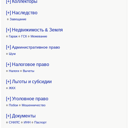
[+] Коллекторы
[+] Наследство
○
Завещание
[+] Недвижимость & Земля
○
Гараж
○
ГСК
○
Межевание
[+]
Административное право
○
Шум
[+] Налоговое право
○
Налоги
○
Вычеты
[+] Льготы и субсидии
○
ЖКХ
[+] Уголовное право
○
Побои
○
Мошенничество
[+] Документы
○
СНИЛС
○
ИНН
○
Паспорт