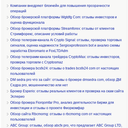
Компании внедряют блокчейн для повышения прозрачности
операций
Обзор брокерской платформы Wgtdfg Com: отзывы инвесторов и
оценка функционала
Обзор брокерской платформы Streamforex: отзывы от клиентов
Стримфорекс, описание условий работы
Обзор телеграм-канала Ai Crypto Signal: отзывы, проверка торговых
сигналов, оценка надежности Sergioxprofessorx bot и анализ схемы
заработка Etoromario и FoxLTDAdm
Обзор телеграмм канала трейдера CryptoMax: отзывы инвесторов,
проверка торговли с Cryptosmaz
Обзор брокера bcsfx24: отзывы о trades bcsfx24 com от настоящих
пользователей
DM sedra pro что за сайт: отзывы о брокере dmsedra com, обзор ДМ
Седра pro, мошенничество или нет
Брокер Esperio: отзывы реальных клиентов и проверка на скам сайта
Эсперио
Обзор брокера Fiorqomfar Pro, анализ деятельности биржи для
инвестиции и отзывы о проекте Фиоркомфар
Обзор сайта Rbcmorng: отзывы о rbcmorng com от настоящих
пользователей
ABC Group: отзывы, обзор abcfx pro, что предлагает ABC Group LTD,