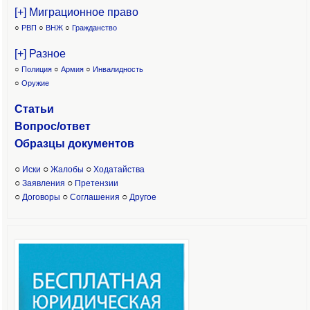
[+] Миграционное право
○
РВП
○
ВНЖ
○
Гражданство
[+] Разное
○
Полиция
○
Армия
○
Инвалидность
○
Оружие
Статьи
Вопрос/ответ
Образцы доку
ментов
○
○
○
Иски
Жалобы
Ходатайства
○
○
Заявления
Претензии
○
○
○
Договоры
Соглашения
Другое