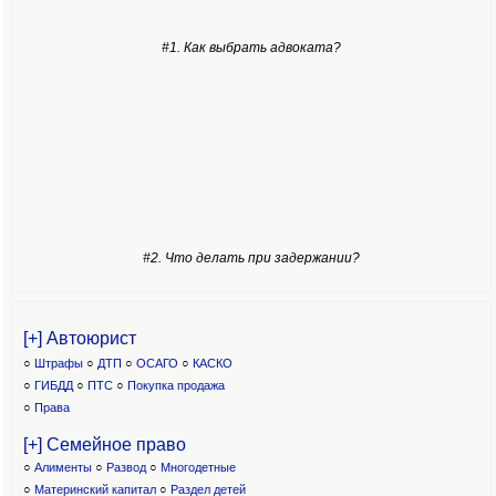
#1. Как выбрать адвоката?
#2. Что делать при задержании?
[+] Автоюрист
○
Штрафы
○
ДТП
○
ОСАГО
○
КАСКО
○
ГИБДД
○
ПТС
○
Покупка продажа
○
Права
[+] Семейное право
○
Алименты
○
Развод
○
Многодетные
○
Материнский капитал
○
Раздел детей