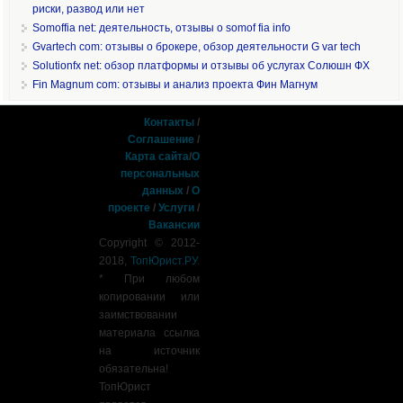
риски, развод или нет
Somoffia net: деятельность, отзывы о somof fia info
Gvartech com: отзывы о брокере, обзор деятельности G var tech
Solutionfx net: обзор платформы и отзывы об услугах Солюшн ФХ
Fin Magnum com: отзывы и анализ проекта Фин Магнум
Контакты
/
Соглашение
/
Карта сайта
/
О
персональных
данных
/
О
проекте
/
Услуги
/
Вакансии
Copyright © 2012-
2018,
ТопЮрист.РУ
.
* При любом
копировании или
заимствовании
материала ссылка
на источник
обязательна!
ТопЮрист