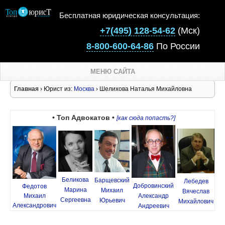
Бесплатная юридическая консультация:
+7(495) 128-54-62
(Мск)
8-800-600-64-86
По России
МЕНЮ САЙТА
Главная
› Юрист из:
Москва
› Шелихова Наталья Михайловна
• Топ Адвокатов •
[как сюда попасть?]
Беликова
Барщевский
Лебедев
Добровинский
Федотов
Марина
Михаил
Вячеслав
Михаил
Александр
Сергеевна
Юрьевич
Михайлович
Александрович
Андреевич