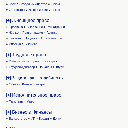
○
Брак
○
Раздел имущества
○
Опека
○
Отцовство
○
Усыновление
○
Декрет
[+] Жилищное право
○
Прописка
○
Выселение
○
Регистрация
○
Жилье
○
Приватизация
○
Аренда
○
Покупка
○
Продажа
○
Строительство
○
Ипотека
○
Выписка
[+] Трудовое право
○
Увольнение
○
Зарплата
○
Декрет
○
Трудовой договор
○
Пенсия
○
Отпуск
[+]
Защита прав потребителей
○
Обувь
○
Возврат товара
[+] Исполнительное право
○
Приставы
○
Арест
[+] Бизнес & Финансы
○
Банкротство
○
ИП
○
Кредит
○
Долги