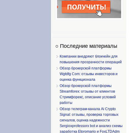
○ Последние материалы
Компании внедряют блокчейн для
повышения прозрачности операций
Обзор брокерской платформы
Wgtdfg Com: отзывы инвесторов и
оценка функционала
Обзор брокерской платформы
Streamforex: отзывы от клиентов
Стримфорекс, описание условий
работы
Обзор телеграм-канала Ai Crypto
Signal: отзывы, проверка торговых
сигналов, оценка надежности
Sergioxprofessorx bot и анализ схемы
заработка Etoromario и FoxLTDAdm