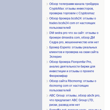
Обзор телеграмм канала трейдера
CryptoMax: отзывы инвесторов,
проверка торговли с Cryptosmaz
Обзор брокера bcsfx24: отзывы о
trades bcsfx24 com от настоящих
пользователей
DM sedra pro что за сайт: отзывы о
брокере dmsedra com, обзор ДМ
Седра pro, мошенничество или нет
Брокер Esperio: отзывы реальных
клиентов и проверка на скам сайта
Эсперио
Обзор брокера Fiorqomfar Pro,
анализ деятельности биржи для
инвестиции и отзывы о проекте
Фиоркомфар
Обзор сайта Rbcmorng: отзывы о
rbcmorng com от настоящих
пользователей
ABC Group: отзывы, обзор abcfx pro,
что предлагает ABC Group LTD,
риски, развод или нет
Somoffia net: деятельность, отзывы о