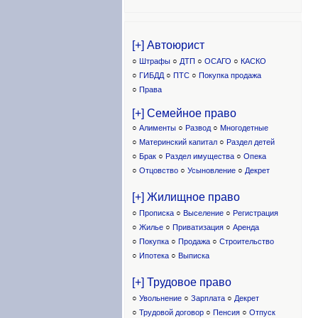
[+] Автоюрист
○
Штрафы
○
ДТП
○
ОСАГО
○
КАСКО
○
ГИБДД
○
ПТС
○
Покупка продажа
○
Права
[+] Семейное право
○
Алименты
○
Развод
○
Многодетные
○
Материнский капитал
○
Раздел детей
○
Брак
○
Раздел имущества
○
Опека
○
Отцовство
○
Усыновление
○
Декрет
[+] Жилищное право
○
Прописка
○
Выселение
○
Регистрация
○
Жилье
○
Приватизация
○
Аренда
○
Покупка
○
Продажа
○
Строительство
○
Ипотека
○
Выписка
[+] Трудовое право
○
Увольнение
○
Зарплата
○
Декрет
○
Трудовой договор
○
Пенсия
○
Отпуск