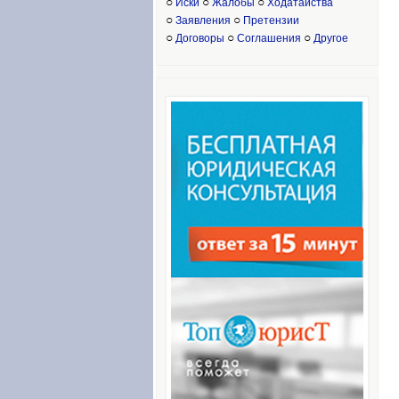
○
○
○
Иски
Жалобы
Ходатайства
○
○
Заявления
Претензии
○
○
○
Договоры
Соглашения
Другое