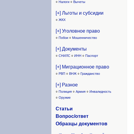
○
Налоги
○
Вычеты
[+] Льготы и субсидии
○
ЖКХ
[+] Уголовное право
○
Побои
○
Мошенничество
[+] Документы
○
СНИЛС
○
ИНН
○
Паспорт
[+] Миграционное право
○
РВП
○
ВНЖ
○
Гражданство
[+] Разное
○
Полиция
○
Армия
○
Инвалидность
○
Оружие
Статьи
Вопрос/ответ
Образцы доку
ментов