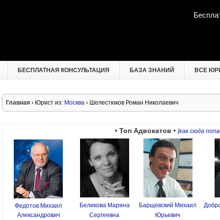
Беспла
БЕСПЛАТНАЯ КОНСУЛЬТАЦИЯ
БАЗА ЗНАНИЙ
ВСЕ ЮР
Главная
› Юрист из:
Москва
› Шелестюков Роман Николаевич
• Топ Адвокатов •
[как сюда попа
Беликова Марина
Барщевский Михаил
Добро
Федотов Михаил
Александрович
Сергеевна
Юрьевич