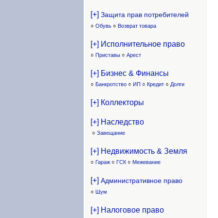
[+]
Защита прав потребителей
○
Обувь
○
Возврат товара
[+] Исполнительное право
○
Приставы
○
Арест
[+] Бизнес & Финансы
○
Банкротство
○
ИП
○
Кредит
○
Долги
[+] Коллекторы
[+] Наследство
○
Завещание
[+] Недвижимость & Земля
○
Гараж
○
ГСК
○
Межевание
[+]
Административное право
○
Шум
[+] Налоговое право