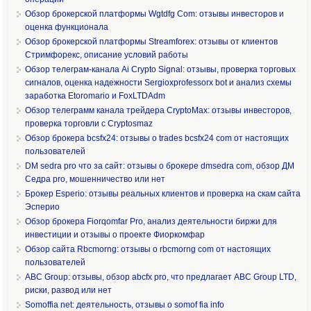
Обзор брокерской платформы Wgtdfg Com: отзывы инвесторов и
оценка функционала
Обзор брокерской платформы Streamforex: отзывы от клиентов
Стримфорекс, описание условий работы
Обзор телеграм-канала Ai Crypto Signal: отзывы, проверка торговых
сигналов, оценка надежности Sergioxprofessorx bot и анализ схемы
заработка Etoromario и FoxLTDAdm
Обзор телеграмм канала трейдера CryptoMax: отзывы инвесторов,
проверка торговли с Cryptosmaz
Обзор брокера bcsfx24: отзывы о trades bcsfx24 com от настоящих
пользователей
DM sedra pro что за сайт: отзывы о брокере dmsedra com, обзор ДМ
Седра pro, мошенничество или нет
Брокер Esperio: отзывы реальных клиентов и проверка на скам сайта
Эсперио
Обзор брокера Fiorqomfar Pro, анализ деятельности биржи для
инвестиции и отзывы о проекте Фиоркомфар
Обзор сайта Rbcmorng: отзывы о rbcmorng com от настоящих
пользователей
ABC Group: отзывы, обзор abcfx pro, что предлагает ABC Group LTD,
риски, развод или нет
Somoffia net: деятельность, отзывы о somof fia info