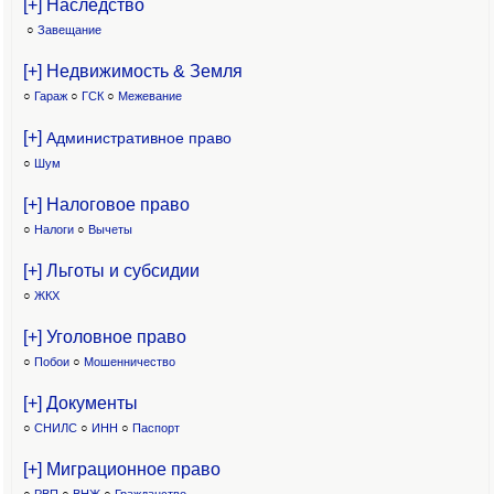
[+] Наследство
○
Завещание
[+] Недвижимость & Земля
○
Гараж
○
ГСК
○
Межевание
[+]
Административное право
○
Шум
[+] Налоговое право
○
Налоги
○
Вычеты
[+] Льготы и субсидии
○
ЖКХ
[+] Уголовное право
○
Побои
○
Мошенничество
[+] Документы
○
СНИЛС
○
ИНН
○
Паспорт
[+] Миграционное право