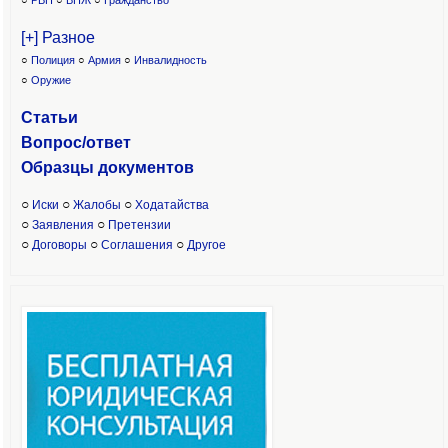
○
РВП
○
ВНЖ
○
Гражданство
[+] Разное
○
Полиция
○
Армия
○
Инвалидность
○
Оружие
Статьи
Вопрос/ответ
Образцы доку
ментов
○
○
○
Иски
Жалобы
Ходатайства
○
○
Заявления
Претензии
○
○
○
Договоры
Соглашения
Другое