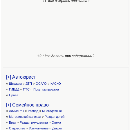
#1. Как выбрать адвоката?
#2. Что делать при задержании?
[+] Автоюрист
○
Штрафы
○
ДТП
○
ОСАГО
○
КАСКО
○
ГИБДД
○
ПТС
○
Покупка продажа
○
Права
[+] Семейное право
○
Алименты
○
Развод
○
Многодетные
○
Материнский капитал
○
Раздел детей
○
Брак
○
Раздел имущества
○
Опека
○
Отцовство
○
Усыновление
○
Декрет