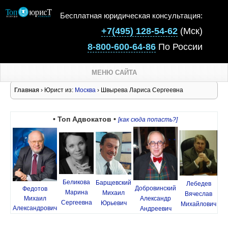
Бесплатная юридическая консультация:
+7(495) 128-54-62
(Мск)
8-800-600-64-86
По России
МЕНЮ САЙТА
Главная
› Юрист из:
Москва
› Швырева Лариса Сергеевна
• Топ Адвокатов •
[как сюда попасть?]
Беликова
Барщевский
Лебедев
Добровинский
Федотов
Марина
Михаил
Вячеслав
Михаил
Александр
Сергеевна
Юрьевич
Михайлович
Александрович
Андреевич