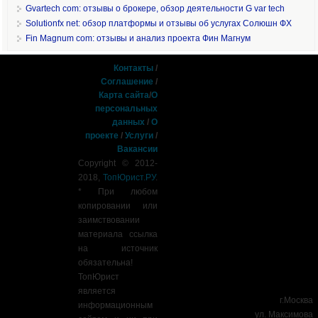
Gvartech com: отзывы о брокере, обзор деятельности G var tech
Solutionfx net: обзор платформы и отзывы об услугах Солюшн ФХ
Fin Magnum com: отзывы и анализ проекта Фин Магнум
Контакты
/
Соглашение
/
Карта сайта
/
О
персональных
данных
/
О
проекте
/
Услуги
/
Вакансии
Copyright © 2012-
2018,
ТопЮрист.РУ
.
* При любом
копировании или
заимствовании
материала ссылка
на источник
обязательна!
ТопЮрист
является
г.Москва
информационным
ул. Максимова