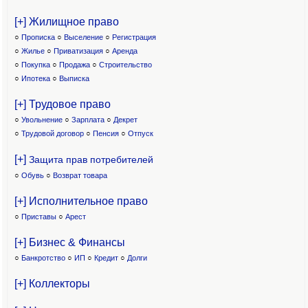
[+] Жилищное право
○
Прописка
○
Выселение
○
Регистрация
○
Жилье
○
Приватизация
○
Аренда
○
Покупка
○
Продажа
○
Строительство
○
Ипотека
○
Выписка
[+] Трудовое право
○
Увольнение
○
Зарплата
○
Декрет
○
Трудовой договор
○
Пенсия
○
Отпуск
[+]
Защита прав потребителей
○
Обувь
○
Возврат товара
[+] Исполнительное право
○
Приставы
○
Арест
[+] Бизнес & Финансы
○
Банкротство
○
ИП
○
Кредит
○
Долги
[+] Коллекторы