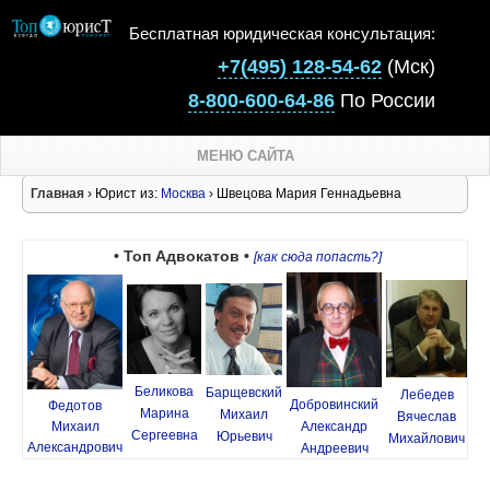
Бесплатная юридическая консультация:
+7(495) 128-54-62
(Мск)
8-800-600-64-86
По России
МЕНЮ САЙТА
Главная
› Юрист из:
Москва
› Швецова Мария Геннадьевна
• Топ Адвокатов •
[как сюда попасть?]
Беликова
Барщевский
Лебедев
Добровинский
Федотов
Марина
Михаил
Вячеслав
Михаил
Александр
Сергеевна
Юрьевич
Михайлович
Александрович
Андреевич