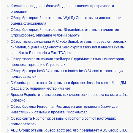
Компании внедряют блокчейн для повышения прозрачности
операций
Обзор брокерской платформы Wgtdfg Com: отзывы инвесторов и
оценка функционала
Обзор брокерской платформы Streamforex: отзывы от клиентов
Стримфорекс, описание условий работы
Обзор телеграм-канала Ai Crypto Signal: отзывы, проверка торговых
сигналов, оценка надежности Sergioxprofessorx bot и анализ схемы
заработка Etoromario и FoxLTDAdm
Обзор телеграмм канала трейдера CryptoMax: отзывы инвесторов,
проверка торговли с Cryptosmaz
Обзор брокера bcsfx24: отзывы о trades bcsfx24 com от настоящих
пользователей
DM sedra pro что за сайт: отзывы о брокере dmsedra com, обзор ДМ
Седра pro, мошенничество или нет
Брокер Esperio: отзывы реальных клиентов и проверка на скам сайта
Эсперио
Обзор брокера Fiorqomfar Pro, анализ деятельности биржи для
инвестиции и отзывы о проекте Фиоркомфар
Обзор сайта Rbcmorng: отзывы о rbcmorng com от настоящих
пользователей
ABC Group: отзывы, обзор abcfx pro, что предлагает ABC Group LTD,