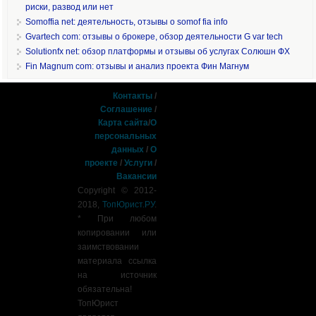
риски, развод или нет
Somoffia net: деятельность, отзывы о somof fia info
Gvartech com: отзывы о брокере, обзор деятельности G var tech
Solutionfx net: обзор платформы и отзывы об услугах Солюшн ФХ
Fin Magnum com: отзывы и анализ проекта Фин Магнум
Контакты
/
Соглашение
/
Карта сайта
/
О
персональных
данных
/
О
проекте
/
Услуги
/
Вакансии
Copyright © 2012-
2018,
ТопЮрист.РУ
.
* При любом
копировании или
заимствовании
материала ссылка
на источник
обязательна!
ТопЮрист