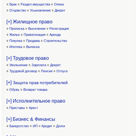
○
Брак
○
Раздел имущества
○
Опека
○
Отцовство
○
Усыновление
○
Декрет
[+] Жилищное право
○
Прописка
○
Выселение
○
Регистрация
○
Жилье
○
Приватизация
○
Аренда
○
Покупка
○
Продажа
○
Строительство
○
Ипотека
○
Выписка
[+] Трудовое право
○
Увольнение
○
Зарплата
○
Декрет
○
Трудовой договор
○
Пенсия
○
Отпуск
[+]
Защита прав потребителей
○
Обувь
○
Возврат товара
[+] Исполнительное право
○
Приставы
○
Арест
[+] Бизнес & Финансы
○
Банкротство
○
ИП
○
Кредит
○
Долги