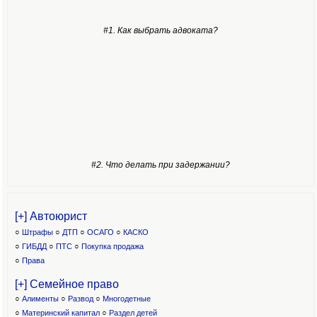
#1. Как выбрать адвоката?
#2. Что делать при задержании?
[+] Автоюрист
○
Штрафы
○
ДТП
○
ОСАГО
○
КАСКО
○
ГИБДД
○
ПТС
○
Покупка продажа
○
Права
[+] Семейное право
○
Алименты
○
Развод
○
Многодетные
○
Материнский капитал
○
Раздел детей