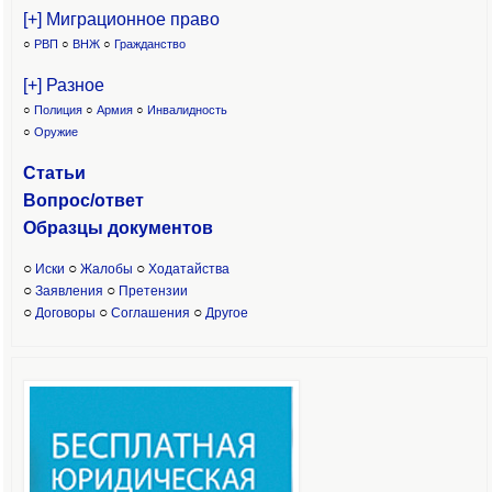
[+] Миграционное право
○
РВП
○
ВНЖ
○
Гражданство
[+] Разное
○
Полиция
○
Армия
○
Инвалидность
○
Оружие
Статьи
Вопрос/ответ
Образцы доку
ментов
○
○
○
Иски
Жалобы
Ходатайства
○
○
Заявления
Претензии
○
○
○
Договоры
Соглашения
Другое