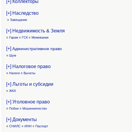
[+] Коллекторы
[+] Наследство
○
Завещание
[+] Недвижимость & Земля
○
Гараж
○
ГСК
○
Межевание
[+]
Административное право
○
Шум
[+] Налоговое право
○
Налоги
○
Вычеты
[+] Льготы и субсидии
○
ЖКХ
[+] Уголовное право
○
Побои
○
Мошенничество
[+] Документы
○
СНИЛС
○
ИНН
○
Паспорт