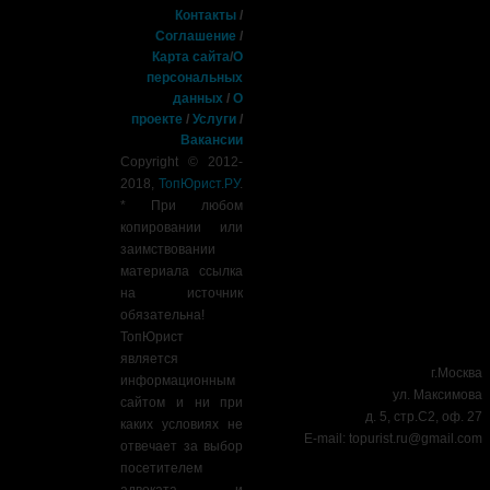
Контакты
/
Соглашение
/
Карта сайта
/
О
персональных
данных
/
О
проекте
/
Услуги
/
Вакансии
Copyright © 2012-
2018,
ТопЮрист.РУ
.
* При любом
копировании или
заимствовании
материала ссылка
на источник
обязательна!
ТопЮрист
является
г.Москва
информационным
ул. Максимова
сайтом и ни при
д. 5, стр.С2, оф. 27
каких условиях не
E-mail:
topurist.ru@gmail.com
отвечает за выбор
посетителем