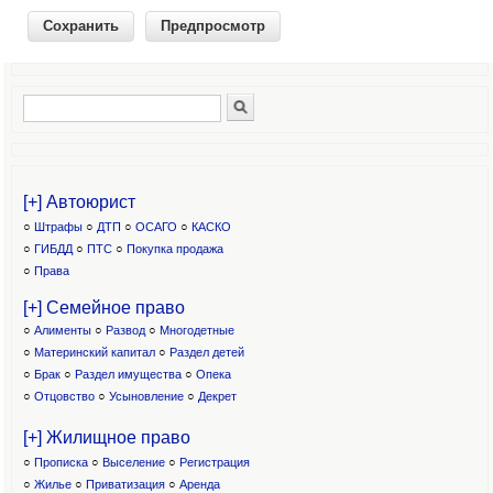
Поиск
Форма поиска
[+] Автоюрист
○
Штрафы
○
ДТП
○
ОСАГО
○
КАСКО
○
ГИБДД
○
ПТС
○
Покупка продажа
○
Права
[+] Семейное право
○
Алименты
○
Развод
○
Многодетные
○
Материнский капитал
○
Раздел детей
○
Брак
○
Раздел имущества
○
Опека
○
Отцовство
○
Усыновление
○
Декрет
[+] Жилищное право
○
Прописка
○
Выселение
○
Регистрация
○
Жилье
○
Приватизация
○
Аренда