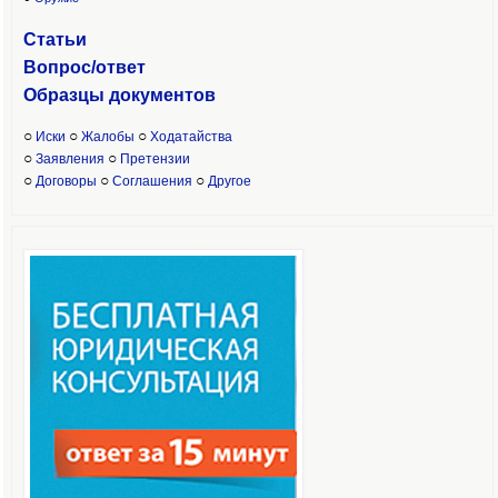
Статьи
Вопрос/ответ
Образцы доку
ментов
○
○
○
Иски
Жалобы
Ходатайства
○
○
Заявления
Претензии
○
○
○
Договоры
Соглашения
Другое