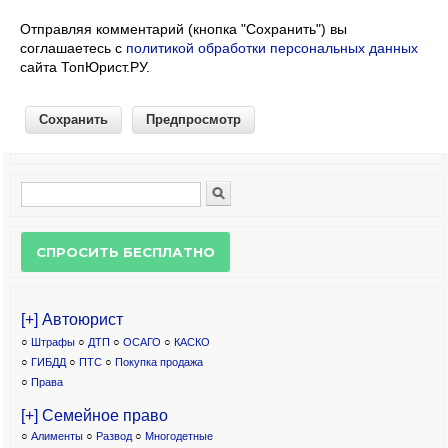
Отправляя комментарий (кнопка "Сохранить") вы
соглашаетесь с
политикой обработки персональных данных
сайта ТопЮрист.РУ.
Поиск
Форма поиска
[+] Автоюрист
○
Штрафы
○
ДТП
○
ОСАГО
○
КАСКО
○
ГИБДД
○
ПТС
○
Покупка продажа
○
Права
[+] Семейное право
○
Алименты
○
Развод
○
Многодетные