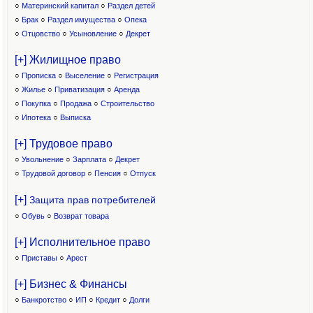
○
Материнский капитал
○
Раздел детей
○
Брак
○
Раздел имущества
○
Опека
○
Отцовство
○
Усыновление
○
Декрет
[+] Жилищное право
○
Прописка
○
Выселение
○
Регистрация
○
Жилье
○
Приватизация
○
Аренда
○
Покупка
○
Продажа
○
Строительство
○
Ипотека
○
Выписка
[+] Трудовое право
○
Увольнение
○
Зарплата
○
Декрет
○
Трудовой договор
○
Пенсия
○
Отпуск
[+]
Защита прав потребителей
○
Обувь
○
Возврат товара
[+] Исполнительное право
○
Приставы
○
Арест
[+] Бизнес & Финансы
○
Банкротство
○
ИП
○
Кредит
○
Долги