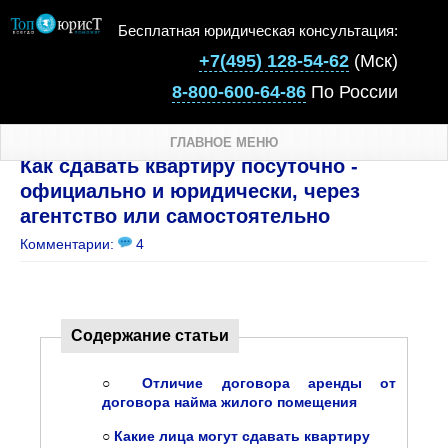
Бесплатная юридическая консультация:
+7(495) 128-54-62
(Мск)
8-800-600-64-86
По России
ГЛАВНОЕ МЕНЮ
Как сдавать квартиру посуточно -
официально и юридически, через
агентство или самостоятельно
Комментарии:
4
Содержание статьи
○
Отличие договора аренды от
договора найма жилого помещения
○
Какие лица могут сдавать квартиру