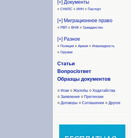
[+] Документы
○
СНИЛС
○
ИНН
○
Паспорт
[+] Миграционное право
○
РВП
○
ВНЖ
○
Гражданство
[+] Разное
○
Полиция
○
Армия
○
Инвалидность
○
Оружие
Статьи
Вопрос/ответ
Образцы доку
ментов
○
○
○
Иски
Жалобы
Ходатайства
○
○
Заявления
Претензии
○
○
○
Договоры
Соглашения
Другое