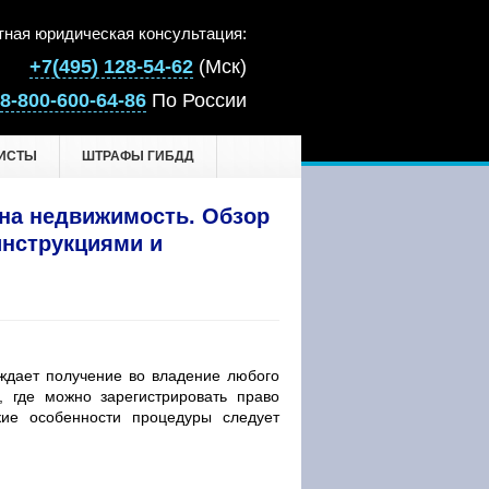
тная юридическая консультация:
+7(495) 128-54-62
(Мск)
8-800-600-64-86
По России
ИСТЫ
ШТРАФЫ ГИБДД
 на недвижимость. Обзор
инструкциями и
рждает получение во владение любого
 где можно зарегистрировать право
кие особенности процедуры следует