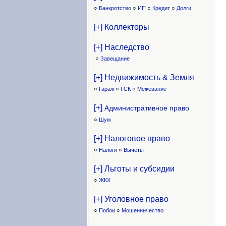
○
Банкротство
○
ИП
○
Кредит
○
Долги
[+] Коллекторы
[+] Наследство
○
Завещание
[+] Недвижимость & Земля
○
Гараж
○
ГСК
○
Межевание
[+]
Административное право
○
Шум
[+] Налоговое право
○
Налоги
○
Вычеты
[+] Льготы и субсидии
○
ЖКХ
[+] Уголовное право
○
Побои
○
Мошенничество