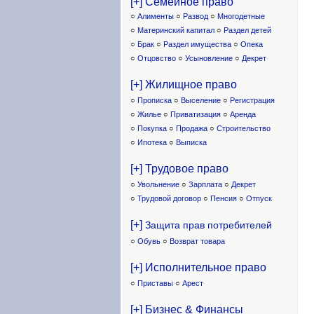
[+] Семейное право
○
Алименты
○
Развод
○
Многодетные
○
Материнский капитал
○
Раздел детей
○
Брак
○
Раздел имущества
○
Опека
○
Отцовство
○
Усыновление
○
Декрет
[+] Жилищное право
○
Прописка
○
Выселение
○
Регистрация
○
Жилье
○
Приватизация
○
Аренда
○
Покупка
○
Продажа
○
Строительство
○
Ипотека
○
Выписка
[+] Трудовое право
○
Увольнение
○
Зарплата
○
Декрет
○
Трудовой договор
○
Пенсия
○
Отпуск
[+]
Защита прав потребителей
○
Обувь
○
Возврат товара
[+] Исполнительное право
○
Приставы
○
Арест
[+] Бизнес & Финансы