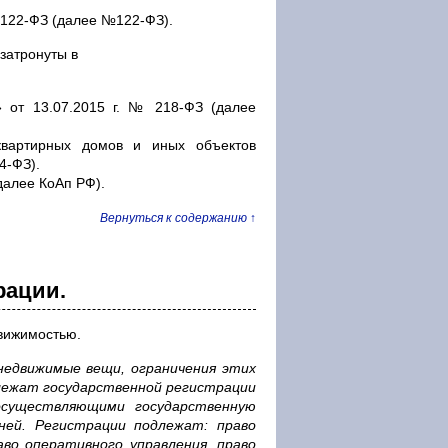
№122-ФЗ (далее №122-ФЗ).
затронуты в
» от 13.07.2015 г. № 218-ФЗ (далее
квартирных домов и иных объектов
4-ФЗ).
далее КоАп РФ).
Вернуться к содержанию ↑
рации.
движимостью.
недвижимые вещи, ограничения этих
длежат государственной регистрации
осуществляющими государственную
ней. Регистрации подлежат: право
аво оперативного управления, право