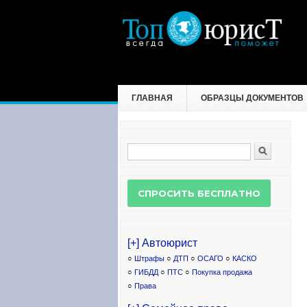
ГЛАВНАЯ
ОБРАЗЦЫ ДОКУМЕНТОВ
Поиск
Форма поиска
[+] Автоюрист
○
Штрафы
○
ДТП
○
ОСАГО
○
КАСКО
○
ГИБДД
○
ПТС
○
Покупка продажа
○
Права