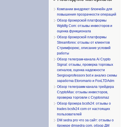
Компании внедряют блокчейн для
повышения прозрачности операций
Обзор брокерской платформы
Wgtdfg Com: отзывы инвесторов и
оценка функционала
Обзор брокерской платформы
Streamforex: отзывы от клиентов
Стримфорекс, описание условий
работы
Обзор телеграм-канала Ai Crypto
Signal: отзывы, проверка торговых
сигналов, оценка надежности
Sergioxprofessorx bot и анализ схемы
заработка Etoromario и FoxLTDAdm
Обзор телеграмм канала трейдера
CryptoMax: отзывы инвесторов,
проверка торговли с Cryptosmaz
Обзор брокера bcsfx24: отзывы о
trades bcsfx24 com от настоящих
пользователей
DM sedra pro что за сайт: отзывы о
брокере dmsedra com, обзор ДМ