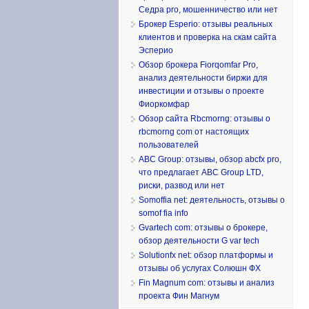
Седра pro, мошенничество или нет
Брокер Esperio: отзывы реальных
клиентов и проверка на скам сайта
Эсперио
Обзор брокера Fiorqomfar Pro,
анализ деятельности биржи для
инвестиции и отзывы о проекте
Фиоркомфар
Обзор сайта Rbcmorng: отзывы о
rbcmorng com от настоящих
пользователей
ABC Group: отзывы, обзор abcfx pro,
что предлагает ABC Group LTD,
риски, развод или нет
Somoffia net: деятельность, отзывы о
somof fia info
Gvartech com: отзывы о брокере,
обзор деятельности G var tech
Solutionfx net: обзор платформы и
отзывы об услугах Солюшн ФХ
Fin Magnum com: отзывы и анализ
проекта Фин Магнум