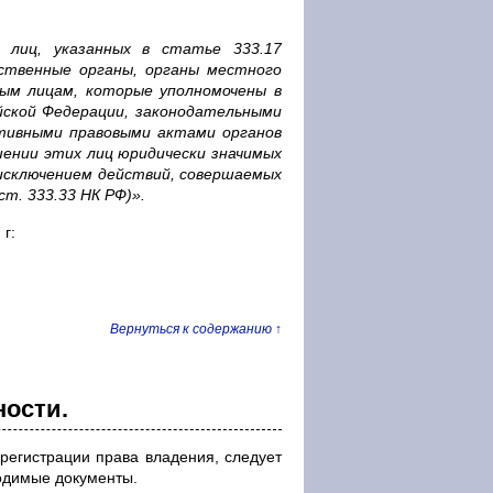
 лиц, указанных в статье 333.17
рственные органы, органы местного
ным лицам, которые уполномочены в
ской Федерации, законодательными
тивными правовыми актами органов
шении этих лиц юридически значимых
 исключением действий, совершаемых
т. 333.33 НК РФ)».
г:
Вернуться к содержанию ↑
ности.
регистрации права владения, следует
ходимые документы.