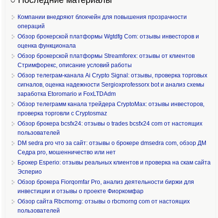
Компании внедряют блокчейн для повышения прозрачности
операций
Обзор брокерской платформы Wgtdfg Com: отзывы инвесторов и
оценка функционала
Обзор брокерской платформы Streamforex: отзывы от клиентов
Стримфорекс, описание условий работы
Обзор телеграм-канала Ai Crypto Signal: отзывы, проверка торговых
сигналов, оценка надежности Sergioxprofessorx bot и анализ схемы
заработка Etoromario и FoxLTDAdm
Обзор телеграмм канала трейдера CryptoMax: отзывы инвесторов,
проверка торговли с Cryptosmaz
Обзор брокера bcsfx24: отзывы о trades bcsfx24 com от настоящих
пользователей
DM sedra pro что за сайт: отзывы о брокере dmsedra com, обзор ДМ
Седра pro, мошенничество или нет
Брокер Esperio: отзывы реальных клиентов и проверка на скам сайта
Эсперио
Обзор брокера Fiorqomfar Pro, анализ деятельности биржи для
инвестиции и отзывы о проекте Фиоркомфар
Обзор сайта Rbcmorng: отзывы о rbcmorng com от настоящих
пользователей