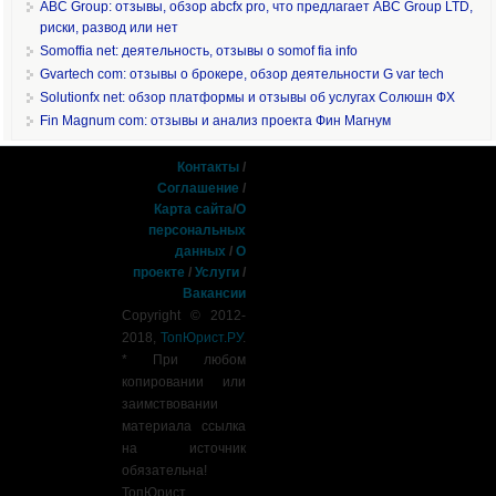
ABC Group: отзывы, обзор abcfx pro, что предлагает ABC Group LTD,
риски, развод или нет
Somoffia net: деятельность, отзывы о somof fia info
Gvartech com: отзывы о брокере, обзор деятельности G var tech
Solutionfx net: обзор платформы и отзывы об услугах Солюшн ФХ
Fin Magnum com: отзывы и анализ проекта Фин Магнум
Контакты
/
Соглашение
/
Карта сайта
/
О
персональных
данных
/
О
проекте
/
Услуги
/
Вакансии
Copyright © 2012-
2018,
ТопЮрист.РУ
.
* При любом
копировании или
заимствовании
материала ссылка
на источник
обязательна!
ТопЮрист