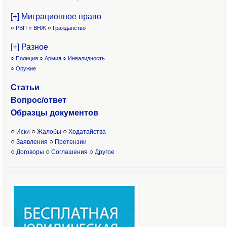
[+] Миграционное право
○
РВП
○
ВНЖ
○
Гражданство
[+] Разное
○
Полиция
○
Армия
○
Инвалидность
○
Оружие
Статьи
Вопрос/ответ
Образцы доку
ментов
○
○
○
Иски
Жалобы
Ходатайства
○
○
Заявления
Претензии
○
○
○
Договоры
Соглашения
Другое