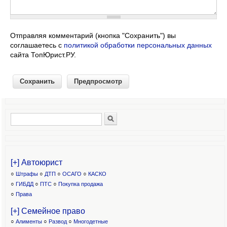
Отправляя комментарий (кнопка "Сохранить") вы
соглашаетесь с
политикой обработки персональных данных
сайта ТопЮрист.РУ.
Поиск
Форма поиска
[+] Автоюрист
○
Штрафы
○
ДТП
○
ОСАГО
○
КАСКО
○
ГИБДД
○
ПТС
○
Покупка продажа
○
Права
[+] Семейное право
○
Алименты
○
Развод
○
Многодетные