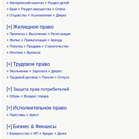
○
Материнский капитал
○
Раздел детей
○
Брак
○
Раздел имущества
○
Опека
○
Отцовство
○
Усыновление
○
Декрет
[+] Жилищное право
○
Прописка
○
Выселение
○
Регистрация
○
Жилье
○
Приватизация
○
Аренда
○
Покупка
○
Продажа
○
Строительство
○
Ипотека
○
Выписка
[+] Трудовое право
○
Увольнение
○
Зарплата
○
Декрет
○
Трудовой договор
○
Пенсия
○
Отпуск
[+]
Защита прав потребителей
○
Обувь
○
Возврат товара
[+] Исполнительное право
○
Приставы
○
Арест
[+] Бизнес & Финансы
○
Банкротство
○
ИП
○
Кредит
○
Долги