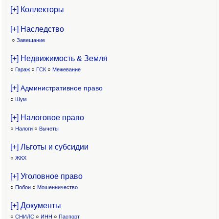
[+] Коллекторы
[+] Наследство
○
Завещание
[+] Недвижимость & Земля
○
Гараж
○
ГСК
○
Межевание
[+]
Административное право
○
Шум
[+] Налоговое право
○
Налоги
○
Вычеты
[+] Льготы и субсидии
○
ЖКХ
[+] Уголовное право
○
Побои
○
Мошенничество
[+] Документы
○
СНИЛС
○
ИНН
○
Паспорт