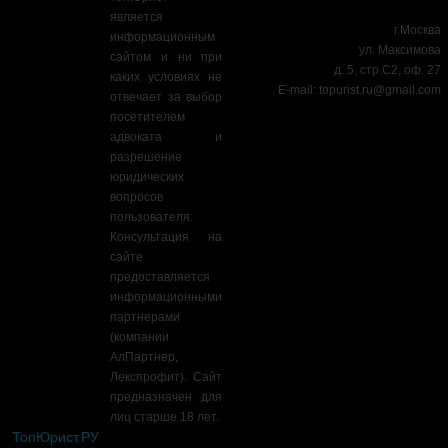
является
г.Москва
информационным
ул. Максимова
сайтом и ни при
д. 5, стр.С2, оф. 27
каких условиях не
E-mail:
topurist.ru@gmail.com
отвечает за выбор
посетителем
адвоката и
разрешение
юридических
вопросов
пользователя.
Консультация на
сайте
предоставляется
информационными
партнерами
(компании
АлПартнер,
Лекспрофит). Сайт
предназначен для
лиц старше 18 лет.
ТопЮрист.РУ