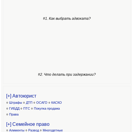
#1. Как выбрать адвоката?
#2. Что делать при задержании?
[+] Автоюрист
○
Штрафы
○
ДТП
○
ОСАГО
○
КАСКО
○
ГИБДД
○
ПТС
○
Покупка продажа
○
Права
[+] Семейное право
○
Алименты
○
Развод
○
Многодетные