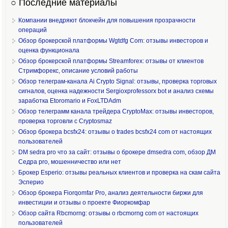
○ Последние материалы
Компании внедряют блокчейн для повышения прозрачности
операций
Обзор брокерской платформы Wgtdfg Com: отзывы инвесторов и
оценка функционала
Обзор брокерской платформы Streamforex: отзывы от клиентов
Стримфорекс, описание условий работы
Обзор телеграм-канала Ai Crypto Signal: отзывы, проверка торговых
сигналов, оценка надежности Sergioxprofessorx bot и анализ схемы
заработка Etoromario и FoxLTDAdm
Обзор телеграмм канала трейдера CryptoMax: отзывы инвесторов,
проверка торговли с Cryptosmaz
Обзор брокера bcsfx24: отзывы о trades bcsfx24 com от настоящих
пользователей
DM sedra pro что за сайт: отзывы о брокере dmsedra com, обзор ДМ
Седра pro, мошенничество или нет
Брокер Esperio: отзывы реальных клиентов и проверка на скам сайта
Эсперио
Обзор брокера Fiorqomfar Pro, анализ деятельности биржи для
инвестиции и отзывы о проекте Фиоркомфар
Обзор сайта Rbcmorng: отзывы о rbcmorng com от настоящих
пользователей