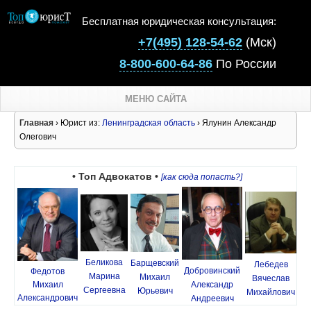
Бесплатная юридическая консультация:
+7(495) 128-54-62
(Мск)
8-800-600-64-86
По России
МЕНЮ САЙТА
Главная
› Юрист из:
Ленинградская область
› Ялунин Александр
Олегович
• Топ Адвокатов •
[как сюда попасть?]
Беликова
Барщевский
Лебедев
Добровинский
Федотов
Марина
Михаил
Вячеслав
Михаил
Александр
Сергеевна
Юрьевич
Михайлович
Александрович
Андреевич