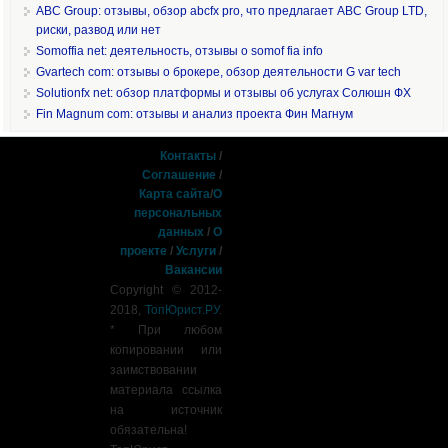
ABC Group: отзывы, обзор abcfx pro, что предлагает ABC Group LTD,
риски, развод или нет
Somoffia net: деятельность, отзывы о somof fia info
Gvartech com: отзывы о брокере, обзор деятельности G var tech
Solutionfx net: обзор платформы и отзывы об услугах Солюшн ФХ
Fin Magnum com: отзывы и анализ проекта Фин Магнум
Контакты
/
Соглашение
/
Карта сайта
/
О
персональных
данных
/
О
проекте
/
Услуги
/
Вакансии
Copyright © 2012-
2018,
ТопЮрист.РУ
.
* При любом
копировании или
заимствовании
материала ссылка
на источник
обязательна!