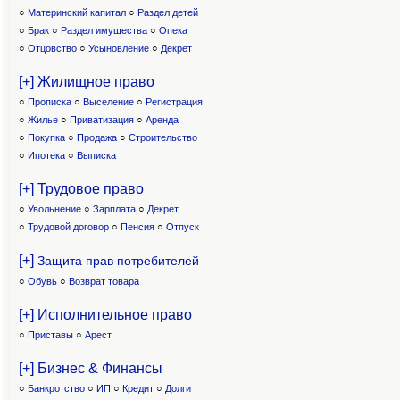
○
Материнский капитал
○
Раздел детей
○
Брак
○
Раздел имущества
○
Опека
○
Отцовство
○
Усыновление
○
Декрет
[+] Жилищное право
○
Прописка
○
Выселение
○
Регистрация
○
Жилье
○
Приватизация
○
Аренда
○
Покупка
○
Продажа
○
Строительство
○
Ипотека
○
Выписка
[+] Трудовое право
○
Увольнение
○
Зарплата
○
Декрет
○
Трудовой договор
○
Пенсия
○
Отпуск
[+]
Защита прав потребителей
○
Обувь
○
Возврат товара
[+] Исполнительное право
○
Приставы
○
Арест
[+] Бизнес & Финансы
○
Банкротство
○
ИП
○
Кредит
○
Долги