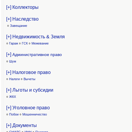
[+] Коллекторы
[+] Наследство
○
Завещание
[+] Недвижимость & Земля
○
Гараж
○
ГСК
○
Межевание
[+]
Административное право
○
Шум
[+] Налоговое право
○
Налоги
○
Вычеты
[+] Льготы и субсидии
○
ЖКХ
[+] Уголовное право
○
Побои
○
Мошенничество
[+] Документы