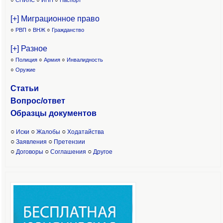
○
СНИЛС
○
ИНН
○
Паспорт
[+] Миграционное право
○
РВП
○
ВНЖ
○
Гражданство
[+] Разное
○
Полиция
○
Армия
○
Инвалидность
○
Оружие
Статьи
Вопрос/ответ
Образцы доку
ментов
○
○
○
Иски
Жалобы
Ходатайства
○
○
Заявления
Претензии
○
○
○
Договоры
Соглашения
Другое