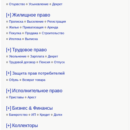
○
Отцовство
○
Усыновление
○
Декрет
[+] Жилищное право
○
Прописка
○
Выселение
○
Регистрация
○
Жилье
○
Приватизация
○
Аренда
○
Покупка
○
Продажа
○
Строительство
○
Ипотека
○
Выписка
[+] Трудовое право
○
Увольнение
○
Зарплата
○
Декрет
○
Трудовой договор
○
Пенсия
○
Отпуск
[+]
Защита прав потребителей
○
Обувь
○
Возврат товара
[+] Исполнительное право
○
Приставы
○
Арест
[+] Бизнес & Финансы
○
Банкротство
○
ИП
○
Кредит
○
Долги
[+] Коллекторы