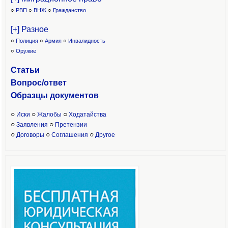
○
РВП
○
ВНЖ
○
Гражданство
[+] Разное
○
Полиция
○
Армия
○
Инвалидность
○
Оружие
Статьи
Вопрос/ответ
Образцы доку
ментов
○
○
○
Иски
Жалобы
Ходатайства
○
○
Заявления
Претензии
○
○
○
Договоры
Соглашения
Другое