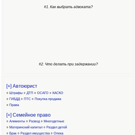
#1. Как выбрать адвоката?
#2. Что делать при задержании?
[+] Автоюрист
○
Штрафы
○
ДТП
○
ОСАГО
○
КАСКО
○
ГИБДД
○
ПТС
○
Покупка продажа
○
Права
[+] Семейное право
○
Алименты
○
Развод
○
Многодетные
○
Материнский капитал
○
Раздел детей
○
Брак
○
Раздел имущества
○
Опека