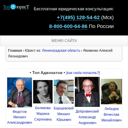
Бесплатная юридическая консультация:
+7(495) 128-54-62
(Мск)
8-800-600-64-86
По России
МЕНЮ САЙТА
Главная
› Юрист из:
Ленинградская область
› Яковенко Алексей
Леонидович
• Топ Адвокатов •
[как сюда попасть?]
Беликова
Барщевский
Лебедев
Добровинский
Федотов
Марина
Михаил
Вячеслав
Михаил
Александр
Сергеевна
Юрьевич
Михайлович
Александрович
Андреевич