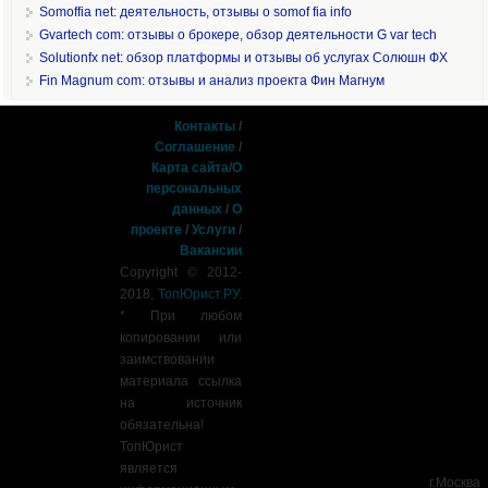
Somoffia net: деятельность, отзывы о somof fia info
Gvartech com: отзывы о брокере, обзор деятельности G var tech
Solutionfx net: обзор платформы и отзывы об услугах Солюшн ФХ
Fin Magnum com: отзывы и анализ проекта Фин Магнум
Контакты
/
Соглашение
/
Карта сайта
/
О
персональных
данных
/
О
проекте
/
Услуги
/
Вакансии
Copyright © 2012-
2018,
ТопЮрист.РУ
.
* При любом
копировании или
заимствовании
материала ссылка
на источник
обязательна!
ТопЮрист
является
г.Москва