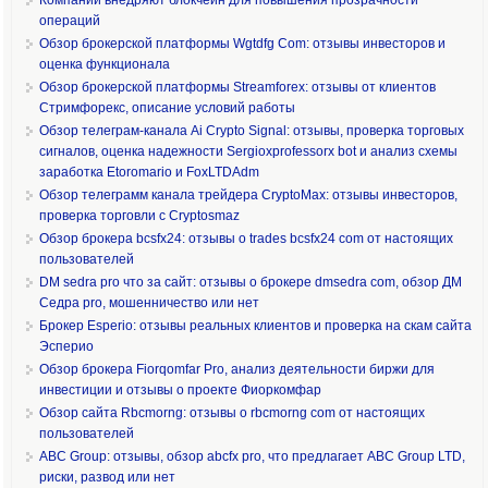
операций
Обзор брокерской платформы Wgtdfg Com: отзывы инвесторов и
оценка функционала
Обзор брокерской платформы Streamforex: отзывы от клиентов
Стримфорекс, описание условий работы
Обзор телеграм-канала Ai Crypto Signal: отзывы, проверка торговых
сигналов, оценка надежности Sergioxprofessorx bot и анализ схемы
заработка Etoromario и FoxLTDAdm
Обзор телеграмм канала трейдера CryptoMax: отзывы инвесторов,
проверка торговли с Cryptosmaz
Обзор брокера bcsfx24: отзывы о trades bcsfx24 com от настоящих
пользователей
DM sedra pro что за сайт: отзывы о брокере dmsedra com, обзор ДМ
Седра pro, мошенничество или нет
Брокер Esperio: отзывы реальных клиентов и проверка на скам сайта
Эсперио
Обзор брокера Fiorqomfar Pro, анализ деятельности биржи для
инвестиции и отзывы о проекте Фиоркомфар
Обзор сайта Rbcmorng: отзывы о rbcmorng com от настоящих
пользователей
ABC Group: отзывы, обзор abcfx pro, что предлагает ABC Group LTD,
риски, развод или нет