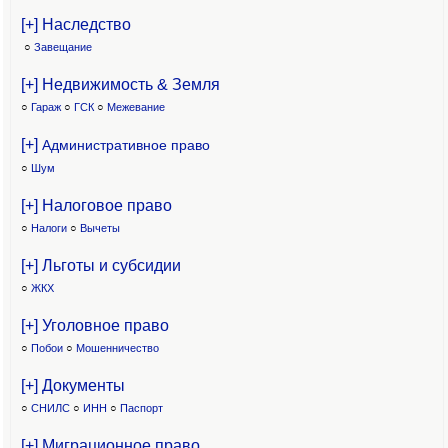
[+] Наследство
○
Завещание
[+] Недвижимость & Земля
○
Гараж
○
ГСК
○
Межевание
[+]
Административное право
○
Шум
[+] Налоговое право
○
Налоги
○
Вычеты
[+] Льготы и субсидии
○
ЖКХ
[+] Уголовное право
○
Побои
○
Мошенничество
[+] Документы
○
СНИЛС
○
ИНН
○
Паспорт
[+] Миграционное право