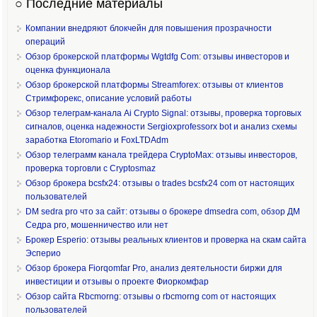
○ Последние материалы
Компании внедряют блокчейн для повышения прозрачности
операций
Обзор брокерской платформы Wgtdfg Com: отзывы инвесторов и
оценка функционала
Обзор брокерской платформы Streamforex: отзывы от клиентов
Стримфорекс, описание условий работы
Обзор телеграм-канала Ai Crypto Signal: отзывы, проверка торговых
сигналов, оценка надежности Sergioxprofessorx bot и анализ схемы
заработка Etoromario и FoxLTDAdm
Обзор телеграмм канала трейдера CryptoMax: отзывы инвесторов,
проверка торговли с Cryptosmaz
Обзор брокера bcsfx24: отзывы о trades bcsfx24 com от настоящих
пользователей
DM sedra pro что за сайт: отзывы о брокере dmsedra com, обзор ДМ
Седра pro, мошенничество или нет
Брокер Esperio: отзывы реальных клиентов и проверка на скам сайта
Эсперио
Обзор брокера Fiorqomfar Pro, анализ деятельности биржи для
инвестиции и отзывы о проекте Фиоркомфар
Обзор сайта Rbcmorng: отзывы о rbcmorng com от настоящих
пользователей