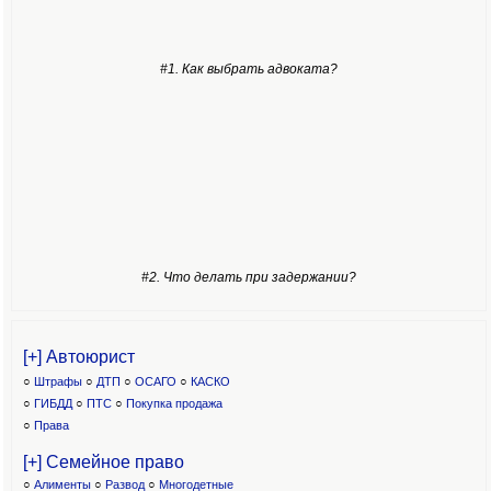
#1. Как выбрать адвоката?
#2. Что делать при задержании?
[+] Автоюрист
○
Штрафы
○
ДТП
○
ОСАГО
○
КАСКО
○
ГИБДД
○
ПТС
○
Покупка продажа
○
Права
[+] Семейное право
○
Алименты
○
Развод
○
Многодетные