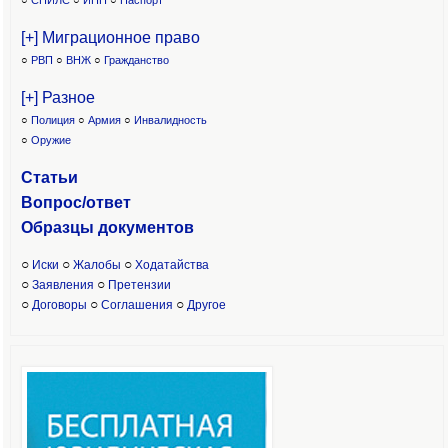
○
СНИЛС
○
ИНН
○
Паспорт
[+] Миграционное право
○
РВП
○
ВНЖ
○
Гражданство
[+] Разное
○
Полиция
○
Армия
○
Инвалидность
○
Оружие
Статьи
Вопрос/ответ
Образцы доку
ментов
○
○
○
Иски
Жалобы
Ходатайства
○
○
Заявления
Претензии
○
○
○
Договоры
Соглашения
Другое