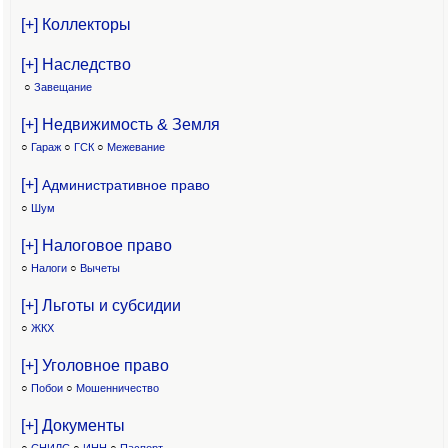
[+] Коллекторы
[+] Наследство
○
Завещание
[+] Недвижимость & Земля
○
Гараж
○
ГСК
○
Межевание
[+]
Административное право
○
Шум
[+] Налоговое право
○
Налоги
○
Вычеты
[+] Льготы и субсидии
○
ЖКХ
[+] Уголовное право
○
Побои
○
Мошенничество
[+] Документы