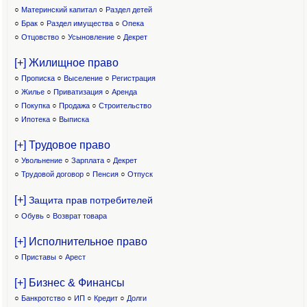
○
Материнский капитал
○
Раздел детей
○
Брак
○
Раздел имущества
○
Опека
○
Отцовство
○
Усыновление
○
Декрет
[+] Жилищное право
○
Прописка
○
Выселение
○
Регистрация
○
Жилье
○
Приватизация
○
Аренда
○
Покупка
○
Продажа
○
Строительство
○
Ипотека
○
Выписка
[+] Трудовое право
○
Увольнение
○
Зарплата
○
Декрет
○
Трудовой договор
○
Пенсия
○
Отпуск
[+]
Защита прав потребителей
○
Обувь
○
Возврат товара
[+] Исполнительное право
○
Приставы
○
Арест
[+] Бизнес & Финансы
○
Банкротство
○
ИП
○
Кредит
○
Долги