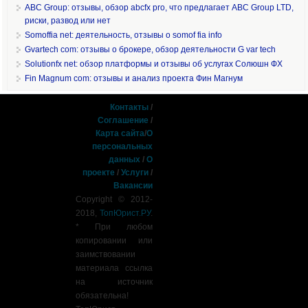
ABC Group: отзывы, обзор abcfx pro, что предлагает ABC Group LTD,
риски, развод или нет
Somoffia net: деятельность, отзывы о somof fia info
Gvartech com: отзывы о брокере, обзор деятельности G var tech
Solutionfx net: обзор платформы и отзывы об услугах Солюшн ФХ
Fin Magnum com: отзывы и анализ проекта Фин Магнум
Контакты
/
Соглашение
/
Карта сайта
/
О
персональных
данных
/
О
проекте
/
Услуги
/
Вакансии
Copyright © 2012-
2018,
ТопЮрист.РУ
.
* При любом
копировании или
заимствовании
материала ссылка
на источник
обязательна!