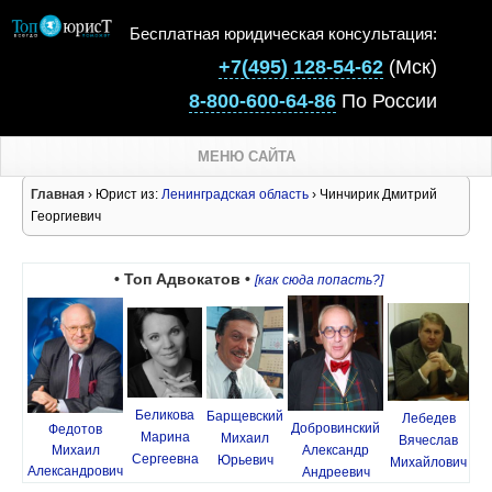
Бесплатная юридическая консультация:
+7(495) 128-54-62
(Мск)
8-800-600-64-86
По России
МЕНЮ САЙТА
Главная
› Юрист из:
Ленинградская область
› Чинчирик Дмитрий
Георгиевич
• Топ Адвокатов •
[как сюда попасть?]
Беликова
Барщевский
Лебедев
Добровинский
Федотов
Марина
Михаил
Вячеслав
Михаил
Александр
Сергеевна
Юрьевич
Михайлович
Александрович
Андреевич