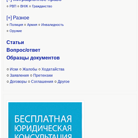
○
РВП
○
ВНЖ
○
Гражданство
[+] Разное
○
Полиция
○
Армия
○
Инвалидность
○
Оружие
Статьи
Вопрос/ответ
Образцы доку
ментов
○
○
○
Иски
Жалобы
Ходатайства
○
○
Заявления
Претензии
○
○
○
Договоры
Соглашения
Другое