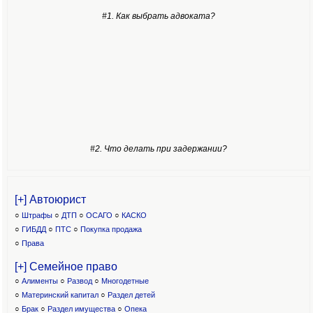
#1. Как выбрать адвоката?
#2. Что делать при задержании?
[+] Автоюрист
○
Штрафы
○
ДТП
○
ОСАГО
○
КАСКО
○
ГИБДД
○
ПТС
○
Покупка продажа
○
Права
[+] Семейное право
○
Алименты
○
Развод
○
Многодетные
○
Материнский капитал
○
Раздел детей
○
Брак
○
Раздел имущества
○
Опека