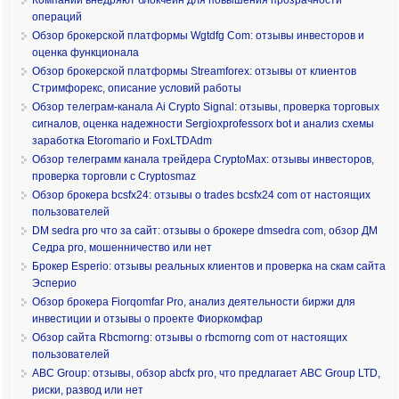
операций
Обзор брокерской платформы Wgtdfg Com: отзывы инвесторов и
оценка функционала
Обзор брокерской платформы Streamforex: отзывы от клиентов
Стримфорекс, описание условий работы
Обзор телеграм-канала Ai Crypto Signal: отзывы, проверка торговых
сигналов, оценка надежности Sergioxprofessorx bot и анализ схемы
заработка Etoromario и FoxLTDAdm
Обзор телеграмм канала трейдера CryptoMax: отзывы инвесторов,
проверка торговли с Cryptosmaz
Обзор брокера bcsfx24: отзывы о trades bcsfx24 com от настоящих
пользователей
DM sedra pro что за сайт: отзывы о брокере dmsedra com, обзор ДМ
Седра pro, мошенничество или нет
Брокер Esperio: отзывы реальных клиентов и проверка на скам сайта
Эсперио
Обзор брокера Fiorqomfar Pro, анализ деятельности биржи для
инвестиции и отзывы о проекте Фиоркомфар
Обзор сайта Rbcmorng: отзывы о rbcmorng com от настоящих
пользователей
ABC Group: отзывы, обзор abcfx pro, что предлагает ABC Group LTD,
риски, развод или нет