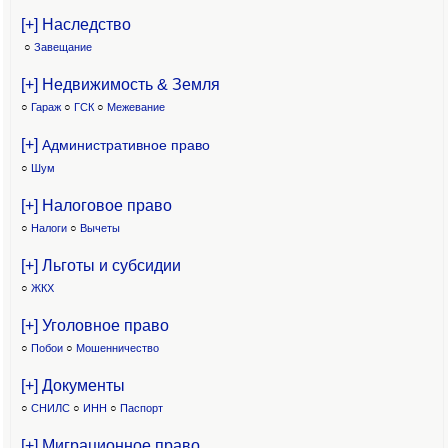
[+] Наследство
○
Завещание
[+] Недвижимость & Земля
○
Гараж
○
ГСК
○
Межевание
[+]
Административное право
○
Шум
[+] Налоговое право
○
Налоги
○
Вычеты
[+] Льготы и субсидии
○
ЖКХ
[+] Уголовное право
○
Побои
○
Мошенничество
[+] Документы
○
СНИЛС
○
ИНН
○
Паспорт
[+] Миграционное право