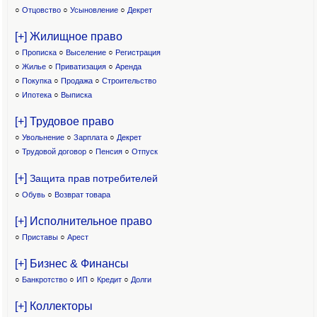
○
Отцовство
○
Усыновление
○
Декрет
[+] Жилищное право
○
Прописка
○
Выселение
○
Регистрация
○
Жилье
○
Приватизация
○
Аренда
○
Покупка
○
Продажа
○
Строительство
○
Ипотека
○
Выписка
[+] Трудовое право
○
Увольнение
○
Зарплата
○
Декрет
○
Трудовой договор
○
Пенсия
○
Отпуск
[+]
Защита прав потребителей
○
Обувь
○
Возврат товара
[+] Исполнительное право
○
Приставы
○
Арест
[+] Бизнес & Финансы
○
Банкротство
○
ИП
○
Кредит
○
Долги
[+] Коллекторы