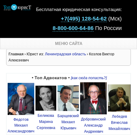
Бесплатная юридическая консультация:
+7(495) 128-54-62
(Мск)
8-800-600-64-86
По России
МЕНЮ САЙТА
Главная
› Юрист из:
Ленинградская область
› Козлов Виктор
Алексеевич
• Топ Адвокатов •
[как сюда попасть?]
Беликова
Барщевский
Лебедев
Добровинский
Федотов
Марина
Михаил
Вячеслав
Михаил
Александр
Сергеевна
Юрьевич
Михайлович
Александрович
Андреевич