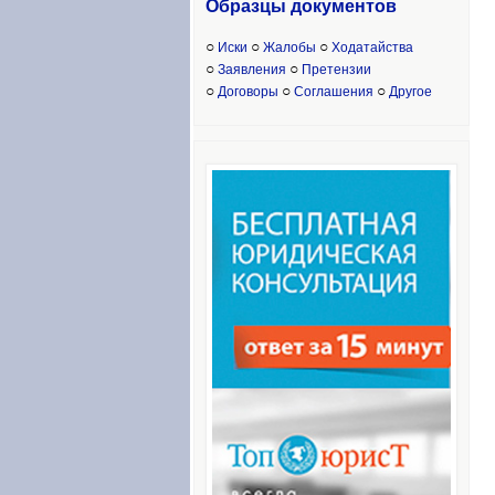
Образцы доку
ментов
○
○
○
Иски
Жалобы
Ходатайства
○
○
Заявления
Претензии
○
○
○
Договоры
Соглашения
Другое