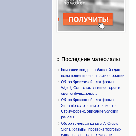
○ Последние материалы
Компании внедряют блокчейн для
повышения прозрачности операций
Обзор брокерской платформы
Wgtdfg Com: отзывы инвесторов и
оценка функционала
Обзор брокерской платформы
Streamforex: отзывы от клиентов
Стримфорекс, описание условий
работы
Обзор телеграм-канала Ai Crypto
Signal: отзывы, проверка торговых
сигналов, оценка надежности