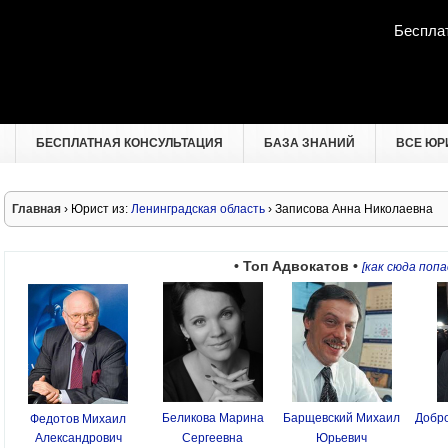
Беспла
БЕСПЛАТНАЯ КОНСУЛЬТАЦИЯ
БАЗА ЗНАНИЙ
ВСЕ ЮР
Главная
› Юрист из:
Ленинградская область
› Записова Анна Николаевна
• Топ Адвокатов •
[как сюда попа
Беликова Марина
Барщевский Михаил
Добро
Федотов Михаил
Александрович
Сергеевна
Юрьевич