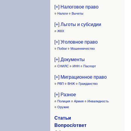
[+] Налоговое право
○
Налоги
○
Вычеты
[+] Льготы и субсидии
○
ЖКХ
[+] Уголовное право
○
Побои
○
Мошенничество
[+] Документы
○
СНИЛС
○
ИНН
○
Паспорт
[+] Миграционное право
○
РВП
○
ВНЖ
○
Гражданство
[+] Разное
○
Полиция
○
Армия
○
Инвалидность
○
Оружие
Статьи
Вопрос/ответ