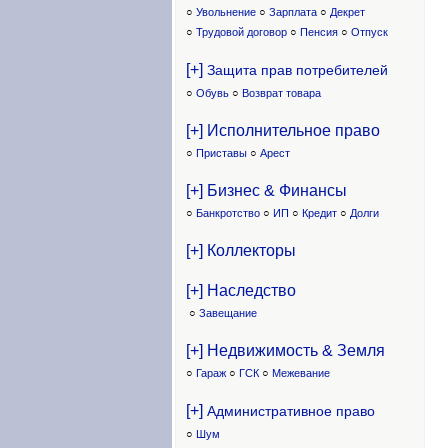
○
Увольнение
○
Зарплата
○
Декрет
○
Трудовой договор
○
Пенсия
○
Отпуск
[+]
Защита прав потребителей
○
Обувь
○
Возврат товара
[+] Исполнительное право
○
Приставы
○
Арест
[+] Бизнес & Финансы
○
Банкротство
○
ИП
○
Кредит
○
Долги
[+] Коллекторы
[+] Наследство
○
Завещание
[+] Недвижимость & Земля
○
Гараж
○
ГСК
○
Межевание
[+]
Административное право
○
Шум