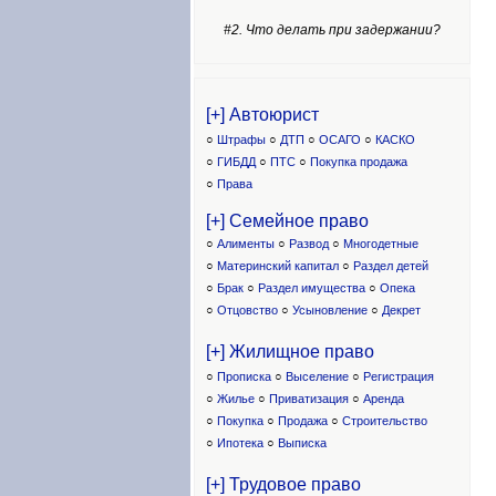
#2. Что делать при задержании?
[+] Автоюрист
○
Штрафы
○
ДТП
○
ОСАГО
○
КАСКО
○
ГИБДД
○
ПТС
○
Покупка продажа
○
Права
[+] Семейное право
○
Алименты
○
Развод
○
Многодетные
○
Материнский капитал
○
Раздел детей
○
Брак
○
Раздел имущества
○
Опека
○
Отцовство
○
Усыновление
○
Декрет
[+] Жилищное право
○
Прописка
○
Выселение
○
Регистрация
○
Жилье
○
Приватизация
○
Аренда
○
Покупка
○
Продажа
○
Строительство
○
Ипотека
○
Выписка
[+] Трудовое право