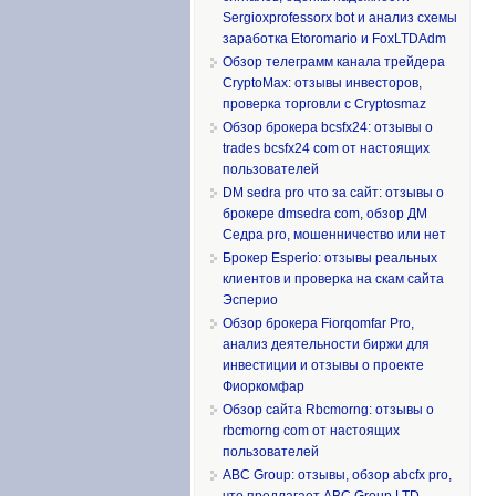
Sergioxprofessorx bot и анализ схемы
заработка Etoromario и FoxLTDAdm
Обзор телеграмм канала трейдера
CryptoMax: отзывы инвесторов,
проверка торговли с Cryptosmaz
Обзор брокера bcsfx24: отзывы о
trades bcsfx24 com от настоящих
пользователей
DM sedra pro что за сайт: отзывы о
брокере dmsedra com, обзор ДМ
Седра pro, мошенничество или нет
Брокер Esperio: отзывы реальных
клиентов и проверка на скам сайта
Эсперио
Обзор брокера Fiorqomfar Pro,
анализ деятельности биржи для
инвестиции и отзывы о проекте
Фиоркомфар
Обзор сайта Rbcmorng: отзывы о
rbcmorng com от настоящих
пользователей
ABC Group: отзывы, обзор abcfx pro,
что предлагает ABC Group LTD,