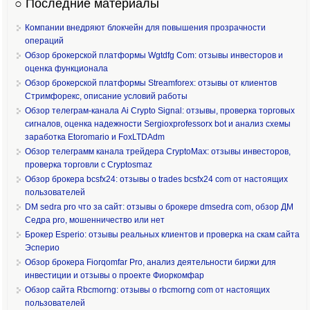
○ Последние материалы
Компании внедряют блокчейн для повышения прозрачности
операций
Обзор брокерской платформы Wgtdfg Com: отзывы инвесторов и
оценка функционала
Обзор брокерской платформы Streamforex: отзывы от клиентов
Стримфорекс, описание условий работы
Обзор телеграм-канала Ai Crypto Signal: отзывы, проверка торговых
сигналов, оценка надежности Sergioxprofessorx bot и анализ схемы
заработка Etoromario и FoxLTDAdm
Обзор телеграмм канала трейдера CryptoMax: отзывы инвесторов,
проверка торговли с Cryptosmaz
Обзор брокера bcsfx24: отзывы о trades bcsfx24 com от настоящих
пользователей
DM sedra pro что за сайт: отзывы о брокере dmsedra com, обзор ДМ
Седра pro, мошенничество или нет
Брокер Esperio: отзывы реальных клиентов и проверка на скам сайта
Эсперио
Обзор брокера Fiorqomfar Pro, анализ деятельности биржи для
инвестиции и отзывы о проекте Фиоркомфар
Обзор сайта Rbcmorng: отзывы о rbcmorng com от настоящих
пользователей