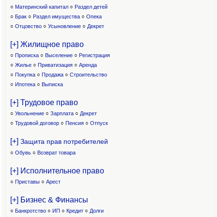
○
Материнский капитал
○
Раздел детей
○
Брак
○
Раздел имущества
○
Опека
○
Отцовство
○
Усыновление
○
Декрет
[+] Жилищное право
○
Прописка
○
Выселение
○
Регистрация
○
Жилье
○
Приватизация
○
Аренда
○
Покупка
○
Продажа
○
Строительство
○
Ипотека
○
Выписка
[+] Трудовое право
○
Увольнение
○
Зарплата
○
Декрет
○
Трудовой договор
○
Пенсия
○
Отпуск
[+]
Защита прав потребителей
○
Обувь
○
Возврат товара
[+] Исполнительное право
○
Приставы
○
Арест
[+] Бизнес & Финансы
○
Банкротство
○
ИП
○
Кредит
○
Долги