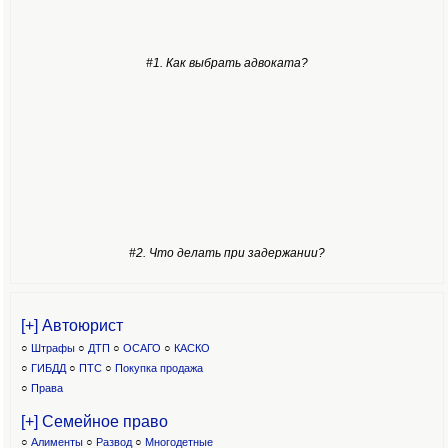
#1. Как выбрать адвоката?
#2. Что делать при задержании?
[+] Автоюрист
○
Штрафы
○
ДТП
○
ОСАГО
○
КАСКО
○
ГИБДД
○
ПТС
○
Покупка продажа
○
Права
[+] Семейное право
○
Алименты
○
Развод
○
Многодетные