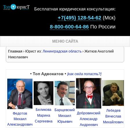
Бесплатная юридическая консультация:
+7(495) 128-54-62
(Мск)
8-800-600-64-86
По России
МЕНЮ САЙТА
Главная
› Юрист из:
Ленинградская область
› Житков Анатолий
Николаевич
• Топ Адвокатов •
[как сюда попасть?]
Беликова
Барщевский
Лебедев
Добровинский
Федотов
Марина
Михаил
Вячеслав
Михаил
Александр
Сергеевна
Юрьевич
Михайлович
Александрович
Андреевич