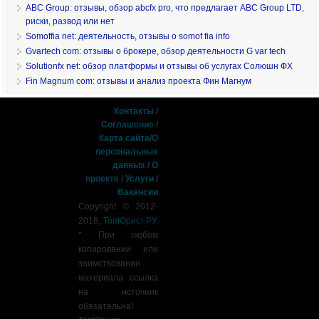
ABC Group: отзывы, обзор abcfx pro, что предлагает ABC Group LTD,
риски, развод или нет
Somoffia net: деятельность, отзывы о somof fia info
Gvartech com: отзывы о брокере, обзор деятельности G var tech
Solutionfx net: обзор платформы и отзывы об услугах Солюшн ФХ
Fin Magnum com: отзывы и анализ проекта Фин Магнум
Контакты
/
Соглашение
/
Карта сайта
/
О
персональных
данных
/
О
проекте
/
Услуги
/
Вакансии
Copyright © 2012-
2018,
ТопЮрист.РУ
.
* При любом
копировании или
заимствовании
материала ссылка
на источник
обязательна!