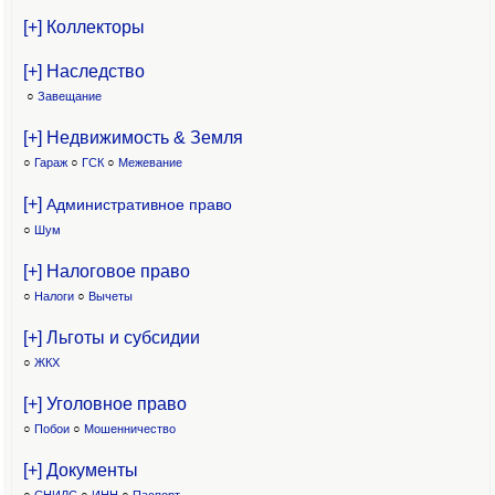
[+] Коллекторы
[+] Наследство
○
Завещание
[+] Недвижимость & Земля
○
Гараж
○
ГСК
○
Межевание
[+]
Административное право
○
Шум
[+] Налоговое право
○
Налоги
○
Вычеты
[+] Льготы и субсидии
○
ЖКХ
[+] Уголовное право
○
Побои
○
Мошенничество
[+] Документы