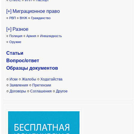
○
СНИЛС
○
ИНН
○
Паспорт
[+] Миграционное право
○
РВП
○
ВНЖ
○
Гражданство
[+] Разное
○
Полиция
○
Армия
○
Инвалидность
○
Оружие
Статьи
Вопрос/ответ
Образцы доку
ментов
○
○
○
Иски
Жалобы
Ходатайства
○
○
Заявления
Претензии
○
○
○
Договоры
Соглашения
Другое