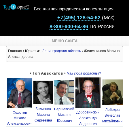
Бесплатная юридическая консультация:
+7(495) 128-54-62
(Мск)
8-800-600-64-86
По России
МЕНЮ САЙТА
Главная
› Юрист из:
Ленинградская область
› Железнякова Марина
Александровна
• Топ Адвокатов •
[как сюда попасть?]
Беликова
Барщевский
Лебедев
Добровинский
Федотов
Марина
Михаил
Вячеслав
Михаил
Александр
Сергеевна
Юрьевич
Михайлович
Александрович
Андреевич