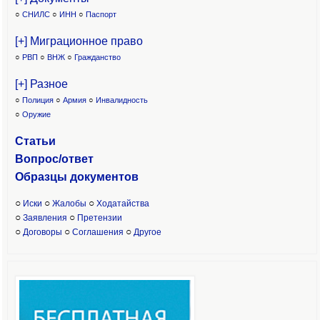
○
СНИЛС
○
ИНН
○
Паспорт
[+] Миграционное право
○
РВП
○
ВНЖ
○
Гражданство
[+] Разное
○
Полиция
○
Армия
○
Инвалидность
○
Оружие
Статьи
Вопрос/ответ
Образцы доку
ментов
○
○
○
Иски
Жалобы
Ходатайства
○
○
Заявления
Претензии
○
○
○
Договоры
Соглашения
Другое