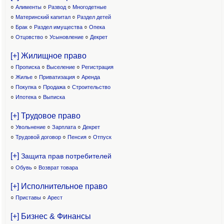
○
Алименты
○
Развод
○
Многодетные
○
Материнский капитал
○
Раздел детей
○
Брак
○
Раздел имущества
○
Опека
○
Отцовство
○
Усыновление
○
Декрет
[+] Жилищное право
○
Прописка
○
Выселение
○
Регистрация
○
Жилье
○
Приватизация
○
Аренда
○
Покупка
○
Продажа
○
Строительство
○
Ипотека
○
Выписка
[+] Трудовое право
○
Увольнение
○
Зарплата
○
Декрет
○
Трудовой договор
○
Пенсия
○
Отпуск
[+]
Защита прав потребителей
○
Обувь
○
Возврат товара
[+] Исполнительное право
○
Приставы
○
Арест
[+] Бизнес & Финансы