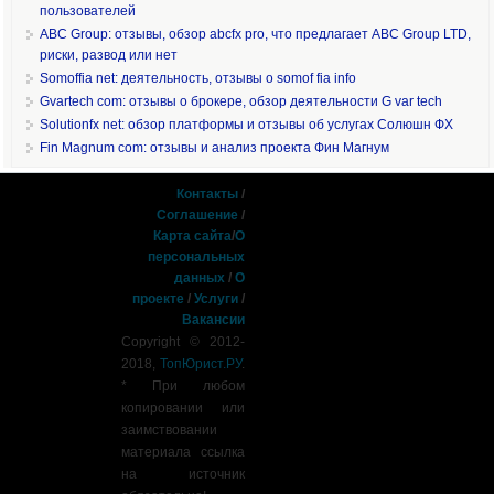
пользователей
ABC Group: отзывы, обзор abcfx pro, что предлагает ABC Group LTD,
риски, развод или нет
Somoffia net: деятельность, отзывы о somof fia info
Gvartech com: отзывы о брокере, обзор деятельности G var tech
Solutionfx net: обзор платформы и отзывы об услугах Солюшн ФХ
Fin Magnum com: отзывы и анализ проекта Фин Магнум
Контакты
/
Соглашение
/
Карта сайта
/
О
персональных
данных
/
О
проекте
/
Услуги
/
Вакансии
Copyright © 2012-
2018,
ТопЮрист.РУ
.
* При любом
копировании или
заимствовании
материала ссылка
на источник