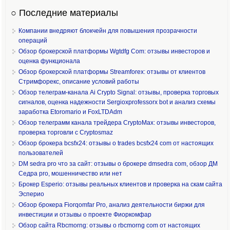
○ Последние материалы
Компании внедряют блокчейн для повышения прозрачности
операций
Обзор брокерской платформы Wgtdfg Com: отзывы инвесторов и
оценка функционала
Обзор брокерской платформы Streamforex: отзывы от клиентов
Стримфорекс, описание условий работы
Обзор телеграм-канала Ai Crypto Signal: отзывы, проверка торговых
сигналов, оценка надежности Sergioxprofessorx bot и анализ схемы
заработка Etoromario и FoxLTDAdm
Обзор телеграмм канала трейдера CryptoMax: отзывы инвесторов,
проверка торговли с Cryptosmaz
Обзор брокера bcsfx24: отзывы о trades bcsfx24 com от настоящих
пользователей
DM sedra pro что за сайт: отзывы о брокере dmsedra com, обзор ДМ
Седра pro, мошенничество или нет
Брокер Esperio: отзывы реальных клиентов и проверка на скам сайта
Эсперио
Обзор брокера Fiorqomfar Pro, анализ деятельности биржи для
инвестиции и отзывы о проекте Фиоркомфар
Обзор сайта Rbcmorng: отзывы о rbcmorng com от настоящих