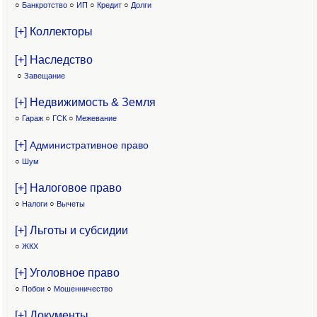
○
Банкротство
○
ИП
○
Кредит
○
Долги
[+] Коллекторы
[+] Наследство
○
Завещание
[+] Недвижимость & Земля
○
Гараж
○
ГСК
○
Межевание
[+]
Административное право
○
Шум
[+] Налоговое право
○
Налоги
○
Вычеты
[+] Льготы и субсидии
○
ЖКХ
[+] Уголовное право
○
Побои
○
Мошенничество
[+] Документы