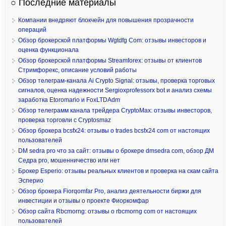
○ Последние материалы
Компании внедряют блокчейн для повышения прозрачности
операций
Обзор брокерской платформы Wgtdfg Com: отзывы инвесторов и
оценка функционала
Обзор брокерской платформы Streamforex: отзывы от клиентов
Стримфорекс, описание условий работы
Обзор телеграм-канала Ai Crypto Signal: отзывы, проверка торговых
сигналов, оценка надежности Sergioxprofessorx bot и анализ схемы
заработка Etoromario и FoxLTDAdm
Обзор телеграмм канала трейдера CryptoMax: отзывы инвесторов,
проверка торговли с Cryptosmaz
Обзор брокера bcsfx24: отзывы о trades bcsfx24 com от настоящих
пользователей
DM sedra pro что за сайт: отзывы о брокере dmsedra com, обзор ДМ
Седра pro, мошенничество или нет
Брокер Esperio: отзывы реальных клиентов и проверка на скам сайта
Эсперио
Обзор брокера Fiorqomfar Pro, анализ деятельности биржи для
инвестиции и отзывы о проекте Фиоркомфар
Обзор сайта Rbcmorng: отзывы о rbcmorng com от настоящих
пользователей