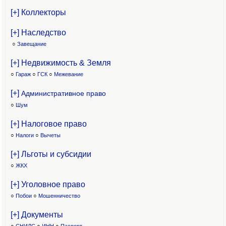
[+] Коллекторы
[+] Наследство
○
Завещание
[+] Недвижимость & Земля
○
Гараж
○
ГСК
○
Межевание
[+]
Административное право
○
Шум
[+] Налоговое право
○
Налоги
○
Вычеты
[+] Льготы и субсидии
○
ЖКХ
[+] Уголовное право
○
Побои
○
Мошенничество
[+] Документы