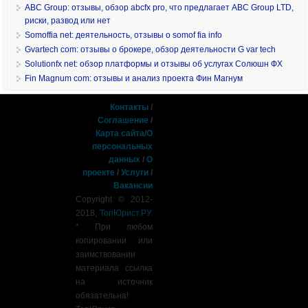
ABC Group: отзывы, обзор abcfx pro, что предлагает ABC Group LTD,
риски, развод или нет
Somoffia net: деятельность, отзывы о somof fia info
Gvartech com: отзывы о брокере, обзор деятельности G var tech
Solutionfx net: обзор платформы и отзывы об услугах Солюшн ФХ
Fin Magnum com: отзывы и анализ проекта Фин Магнум
Контакты
/
Соглашение
/
Карта сайта
/
О
персональных
данных
/
О
проекте
/
Услуги
/
Вакансии
Copyright © 2012-
2018,
ТопЮрист.РУ
.
* При любом
копировании или
заимствовании
материала ссылка
на источник
обязательна!