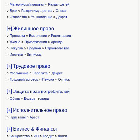
○
Материнский капитал
○
Раздел детей
○
Брак
○
Раздел имущества
○
Опека
○
Отцовство
○
Усыновление
○
Декрет
[+] Жилищное право
○
Прописка
○
Выселение
○
Регистрация
○
Жилье
○
Приватизация
○
Аренда
○
Покупка
○
Продажа
○
Строительство
○
Ипотека
○
Выписка
[+] Трудовое право
○
Увольнение
○
Зарплата
○
Декрет
○
Трудовой договор
○
Пенсия
○
Отпуск
[+]
Защита прав потребителей
○
Обувь
○
Возврат товара
[+] Исполнительное право
○
Приставы
○
Арест
[+] Бизнес & Финансы
○
Банкротство
○
ИП
○
Кредит
○
Долги