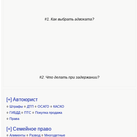
#1. Как выбрать адвоката?
#2. Что делать при задержании?
[+] Автоюрист
○
Штрафы
○
ДТП
○
ОСАГО
○
КАСКО
○
ГИБДД
○
ПТС
○
Покупка продажа
○
Права
[+] Семейное право
○
Алименты
○
Развод
○
Многодетные