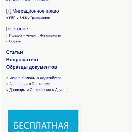
○
СНИЛС
○
ИНН
○
Паспорт
[+] Миграционное право
○
РВП
○
ВНЖ
○
Гражданство
[+] Разное
○
Полиция
○
Армия
○
Инвалидность
○
Оружие
Статьи
Вопрос/ответ
Образцы доку
ментов
○
○
○
Иски
Жалобы
Ходатайства
○
○
Заявления
Претензии
○
○
○
Договоры
Соглашения
Другое