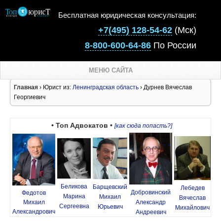
Бесплатная юридическая консультация:
+7(495) 128-54-62
(Мск)
8-800-600-64-86
По России
МЕНЮ САЙТА
Главная
› Юрист из:
Ленинградская область
› Дурнев Вячеслав
Георгиевич
• Топ Адвокатов •
[как сюда попасть?]
Беликова
Барщевский
Лебедев
Добровинский
Федотов
Марина
Михаил
Вячеслав
Михаил
Александр
Сергеевна
Юрьевич
Михайлович
Александрович
Андреевич