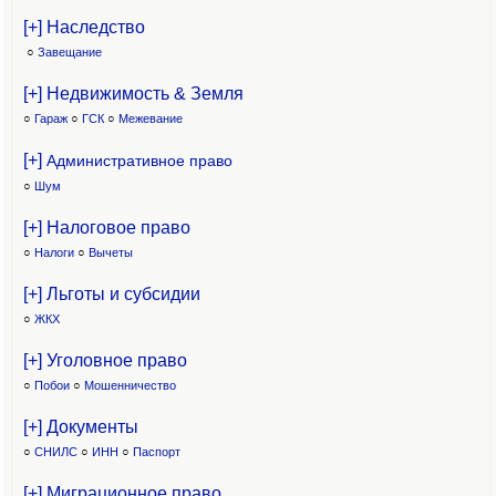
[+] Наследство
○
Завещание
[+] Недвижимость & Земля
○
Гараж
○
ГСК
○
Межевание
[+]
Административное право
○
Шум
[+] Налоговое право
○
Налоги
○
Вычеты
[+] Льготы и субсидии
○
ЖКХ
[+] Уголовное право
○
Побои
○
Мошенничество
[+] Документы
○
СНИЛС
○
ИНН
○
Паспорт
[+] Миграционное право