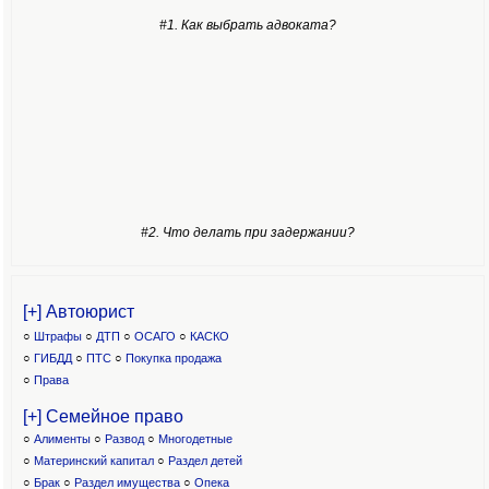
#1. Как выбрать адвоката?
#2. Что делать при задержании?
[+] Автоюрист
○
Штрафы
○
ДТП
○
ОСАГО
○
КАСКО
○
ГИБДД
○
ПТС
○
Покупка продажа
○
Права
[+] Семейное право
○
Алименты
○
Развод
○
Многодетные
○
Материнский капитал
○
Раздел детей
○
Брак
○
Раздел имущества
○
Опека