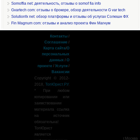
Somoffia net: деятельность, отзывы о somof fia info
Gvartech com: отзывы о брокере, обзор деятельности G var tech
Solutionfx net: обзор платформы и отзывы об услугах Солюшн ФХ
Fin Magnum com: отзывы и анализ проекта Фин Магнум
Контакты
/
Соглашение
/
Карта сайта
/
О
персональных
данных
/
О
проекте
/
Услуги
/
Вакансии
Copyright © 2012-
2018,
ТопЮрист.РУ
.
* При любом
копировании или
заимствовании
материала ссылка
на источник
обязательна!
ТопЮрист
является
г.Москва