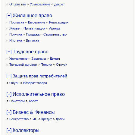
○
Отцовство
○
Усыновление
○
Декрет
[+] Жилищное право
○
Прописка
○
Выселение
○
Регистрация
○
Жилье
○
Приватизация
○
Аренда
○
Покупка
○
Продажа
○
Строительство
○
Ипотека
○
Выписка
[+] Трудовое право
○
Увольнение
○
Зарплата
○
Декрет
○
Трудовой договор
○
Пенсия
○
Отпуск
[+]
Защита прав потребителей
○
Обувь
○
Возврат товара
[+] Исполнительное право
○
Приставы
○
Арест
[+] Бизнес & Финансы
○
Банкротство
○
ИП
○
Кредит
○
Долги
[+] Коллекторы