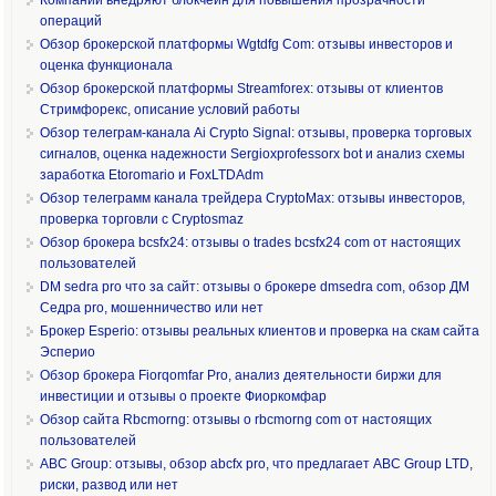
операций
Обзор брокерской платформы Wgtdfg Com: отзывы инвесторов и
оценка функционала
Обзор брокерской платформы Streamforex: отзывы от клиентов
Стримфорекс, описание условий работы
Обзор телеграм-канала Ai Crypto Signal: отзывы, проверка торговых
сигналов, оценка надежности Sergioxprofessorx bot и анализ схемы
заработка Etoromario и FoxLTDAdm
Обзор телеграмм канала трейдера CryptoMax: отзывы инвесторов,
проверка торговли с Cryptosmaz
Обзор брокера bcsfx24: отзывы о trades bcsfx24 com от настоящих
пользователей
DM sedra pro что за сайт: отзывы о брокере dmsedra com, обзор ДМ
Седра pro, мошенничество или нет
Брокер Esperio: отзывы реальных клиентов и проверка на скам сайта
Эсперио
Обзор брокера Fiorqomfar Pro, анализ деятельности биржи для
инвестиции и отзывы о проекте Фиоркомфар
Обзор сайта Rbcmorng: отзывы о rbcmorng com от настоящих
пользователей
ABC Group: отзывы, обзор abcfx pro, что предлагает ABC Group LTD,
риски, развод или нет