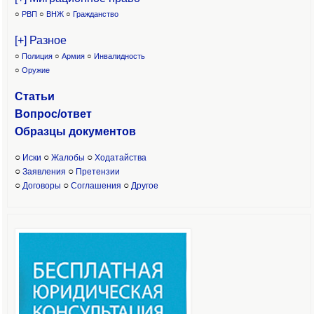
○
РВП
○
ВНЖ
○
Гражданство
[+] Разное
○
Полиция
○
Армия
○
Инвалидность
○
Оружие
Статьи
Вопрос/ответ
Образцы доку
ментов
○
○
○
Иски
Жалобы
Ходатайства
○
○
Заявления
Претензии
○
○
○
Договоры
Соглашения
Другое