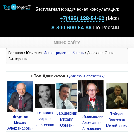
Бесплатная юридическая консультация:
+7(495) 128-54-62
(Мск)
8-800-600-64-86
По России
МЕНЮ САЙТА
Главная
› Юрист из:
Ленинградская область
› Дорохина Ольга
Викторовна
• Топ Адвокатов •
[как сюда попасть?]
Беликова
Барщевский
Лебедев
Добровинский
Федотов
Марина
Михаил
Вячеслав
Михаил
Александр
Сергеевна
Юрьевич
Михайлович
Александрович
Андреевич