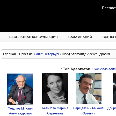
Беспла
БЕСПЛАТНАЯ КОНСУЛЬТАЦИЯ
БАЗА ЗНАНИЙ
ВСЕ ЮР
Главная
› Юрист из:
Санкт-Петербург
› Швед Александр Александрович
• Топ Адвокатов •
[как сюда попа
Беликова Марина
Барщевский Михаил
Добро
Федотов Михаил
Александрович
Сергеевна
Юрьевич