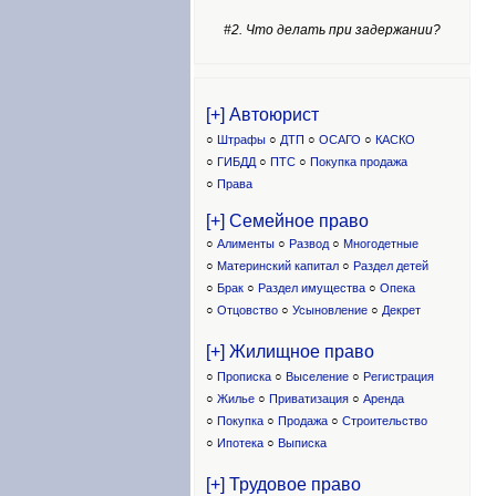
#2. Что делать при задержании?
[+] Автоюрист
○
Штрафы
○
ДТП
○
ОСАГО
○
КАСКО
○
ГИБДД
○
ПТС
○
Покупка продажа
○
Права
[+] Семейное право
○
Алименты
○
Развод
○
Многодетные
○
Материнский капитал
○
Раздел детей
○
Брак
○
Раздел имущества
○
Опека
○
Отцовство
○
Усыновление
○
Декрет
[+] Жилищное право
○
Прописка
○
Выселение
○
Регистрация
○
Жилье
○
Приватизация
○
Аренда
○
Покупка
○
Продажа
○
Строительство
○
Ипотека
○
Выписка
[+] Трудовое право