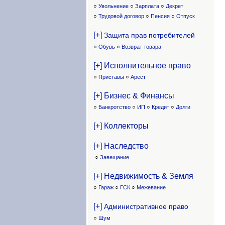
○
Увольнение
○
Зарплата
○
Декрет
○
Трудовой договор
○
Пенсия
○
Отпуск
[+]
Защита прав потребителей
○
Обувь
○
Возврат товара
[+] Исполнительное право
○
Приставы
○
Арест
[+] Бизнес & Финансы
○
Банкротство
○
ИП
○
Кредит
○
Долги
[+] Коллекторы
[+] Наследство
○
Завещание
[+] Недвижимость & Земля
○
Гараж
○
ГСК
○
Межевание
[+]
Административное право
○
Шум