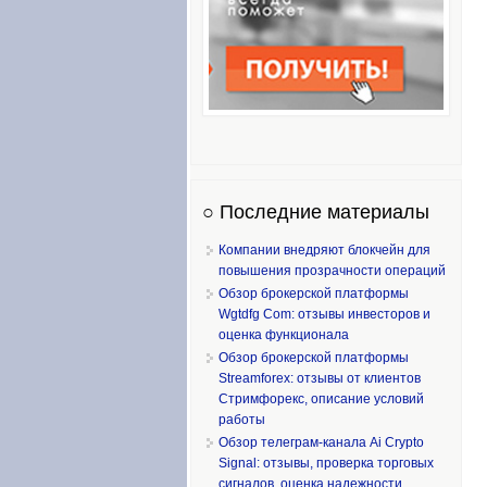
○ Последние материалы
Компании внедряют блокчейн для
повышения прозрачности операций
Обзор брокерской платформы
Wgtdfg Com: отзывы инвесторов и
оценка функционала
Обзор брокерской платформы
Streamforex: отзывы от клиентов
Стримфорекс, описание условий
работы
Обзор телеграм-канала Ai Crypto
Signal: отзывы, проверка торговых
сигналов, оценка надежности