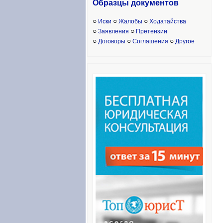
Образцы доку
ментов
○
○
○
Иски
Жалобы
Ходатайства
○
○
Заявления
Претензии
○
○
○
Договоры
Соглашения
Другое