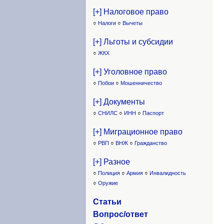
[+] Налоговое право
○
Налоги
○
Вычеты
[+] Льготы и субсидии
○
ЖКХ
[+] Уголовное право
○
Побои
○
Мошенничество
[+] Документы
○
СНИЛС
○
ИНН
○
Паспорт
[+] Миграционное право
○
РВП
○
ВНЖ
○
Гражданство
[+] Разное
○
Полиция
○
Армия
○
Инвалидность
○
Оружие
Статьи
Вопрос/ответ