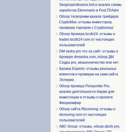
Sergioxprofessorx bot и анализ схемы
заработка Etoromario и FoxLTDAdm
Обзор телеграмм канала трейдера
CryptoMax: отзывы инвесторов,
проверка торговли с Cryptosmaz
Обзор брокера bcsfx24: отзывы о
trades bcsfx24 com от настоящих
пользователей
DM sedra pro что за сайт: отзывы о
брокере dmsedra com, обзор ДМ
Седра pro, мошенничество или нет
Брокер Esperio: отзывы реальных
клиентов и проверка на скам сайта
Эсперио
Обзор брокера Fiorqomfar Pro,
анализ деятельности биржи для
инвестиции и отзывы о проекте
Фиоркомфар
Обзор сайта Rbcmorng: отзывы о
rbcmorng com от настоящих
пользователей
ABC Group: отзывы, обзор abcfx pro,
что предлагает ABC Group LTD,