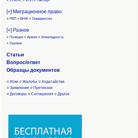
○
СНИЛС
○
ИНН
○
Паспорт
[+] Миграционное право
○
РВП
○
ВНЖ
○
Гражданство
[+] Разное
○
Полиция
○
Армия
○
Инвалидность
○
Оружие
Статьи
Вопрос/ответ
Образцы доку
ментов
○
○
○
Иски
Жалобы
Ходатайства
○
○
Заявления
Претензии
○
○
○
Договоры
Соглашения
Другое