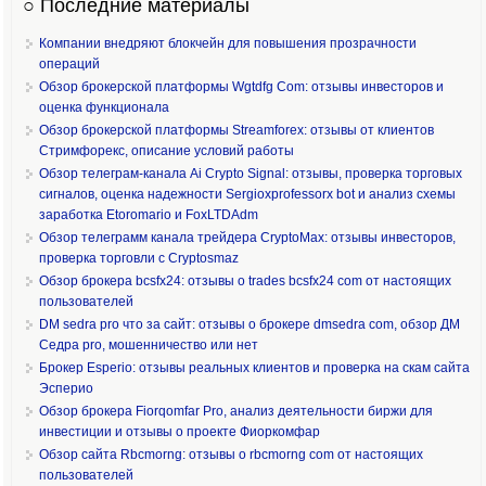
○ Последние материалы
Компании внедряют блокчейн для повышения прозрачности
операций
Обзор брокерской платформы Wgtdfg Com: отзывы инвесторов и
оценка функционала
Обзор брокерской платформы Streamforex: отзывы от клиентов
Стримфорекс, описание условий работы
Обзор телеграм-канала Ai Crypto Signal: отзывы, проверка торговых
сигналов, оценка надежности Sergioxprofessorx bot и анализ схемы
заработка Etoromario и FoxLTDAdm
Обзор телеграмм канала трейдера CryptoMax: отзывы инвесторов,
проверка торговли с Cryptosmaz
Обзор брокера bcsfx24: отзывы о trades bcsfx24 com от настоящих
пользователей
DM sedra pro что за сайт: отзывы о брокере dmsedra com, обзор ДМ
Седра pro, мошенничество или нет
Брокер Esperio: отзывы реальных клиентов и проверка на скам сайта
Эсперио
Обзор брокера Fiorqomfar Pro, анализ деятельности биржи для
инвестиции и отзывы о проекте Фиоркомфар
Обзор сайта Rbcmorng: отзывы о rbcmorng com от настоящих
пользователей