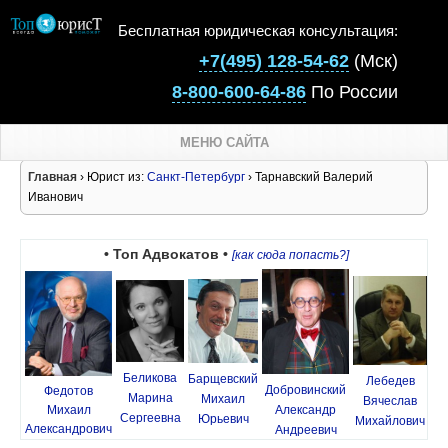
Бесплатная юридическая консультация:
+7(495) 128-54-62
(Мск)
8-800-600-64-86
По России
МЕНЮ САЙТА
Главная
› Юрист из:
Санкт-Петербург
› Тарнавский Валерий
Иванович
• Топ Адвокатов •
[как сюда попасть?]
Беликова
Барщевский
Лебедев
Добровинский
Федотов
Марина
Михаил
Вячеслав
Михаил
Александр
Сергеевна
Юрьевич
Михайлович
Александрович
Андреевич