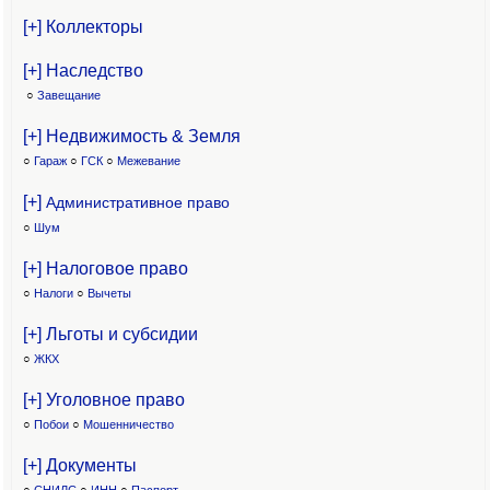
[+] Коллекторы
[+] Наследство
○
Завещание
[+] Недвижимость & Земля
○
Гараж
○
ГСК
○
Межевание
[+]
Административное право
○
Шум
[+] Налоговое право
○
Налоги
○
Вычеты
[+] Льготы и субсидии
○
ЖКХ
[+] Уголовное право
○
Побои
○
Мошенничество
[+] Документы