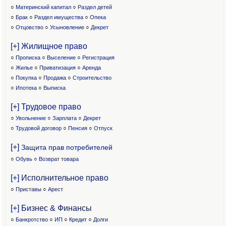
○
Материнский капитал
○
Раздел детей
○
Брак
○
Раздел имущества
○
Опека
○
Отцовство
○
Усыновление
○
Декрет
[+] Жилищное право
○
Прописка
○
Выселение
○
Регистрация
○
Жилье
○
Приватизация
○
Аренда
○
Покупка
○
Продажа
○
Строительство
○
Ипотека
○
Выписка
[+] Трудовое право
○
Увольнение
○
Зарплата
○
Декрет
○
Трудовой договор
○
Пенсия
○
Отпуск
[+]
Защита прав потребителей
○
Обувь
○
Возврат товара
[+] Исполнительное право
○
Приставы
○
Арест
[+] Бизнес & Финансы
○
Банкротство
○
ИП
○
Кредит
○
Долги