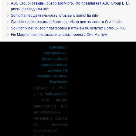
ABC Group: отзывы, обзор abcfx pro, что предлагает ABC Group LTD,
риски, развод или нет
Somoffia net: деятельность, отзывы о somof fia info
Gvartech com: отзывы о брокере, обзор деятельности G var tech
Solutionfx net: обзор платформы и отзывы об услугах Солюшн ФХ
Fin Magnum com: отзывы и анализ проекта Фин Магнум
Контакты
/
Соглашение
/
Карта сайта
/
О
персональных
данных
/
О
проекте
/
Услуги
/
Вакансии
Copyright © 2012-
2018,
ТопЮрист.РУ
.
* При любом
копировании или
заимствовании
материала ссылка
на источник
обязательна!