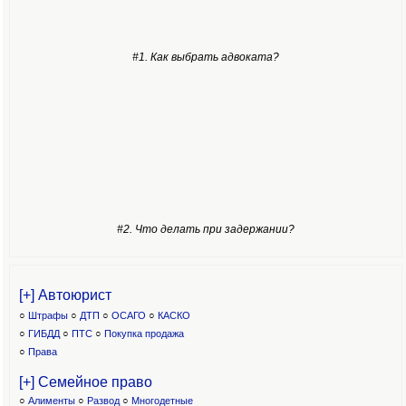
#1. Как выбрать адвоката?
#2. Что делать при задержании?
[+] Автоюрист
○
Штрафы
○
ДТП
○
ОСАГО
○
КАСКО
○
ГИБДД
○
ПТС
○
Покупка продажа
○
Права
[+] Семейное право
○
Алименты
○
Развод
○
Многодетные