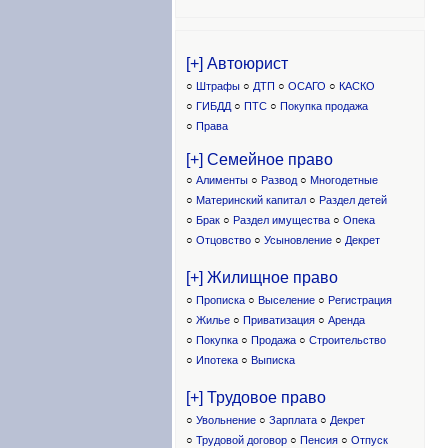
[+] Автоюрист
○
Штрафы
○
ДТП
○
ОСАГО
○
КАСКО
○
ГИБДД
○
ПТС
○
Покупка продажа
○
Права
[+] Семейное право
○
Алименты
○
Развод
○
Многодетные
○
Материнский капитал
○
Раздел детей
○
Брак
○
Раздел имущества
○
Опека
○
Отцовство
○
Усыновление
○
Декрет
[+] Жилищное право
○
Прописка
○
Выселение
○
Регистрация
○
Жилье
○
Приватизация
○
Аренда
○
Покупка
○
Продажа
○
Строительство
○
Ипотека
○
Выписка
[+] Трудовое право
○
Увольнение
○
Зарплата
○
Декрет
○
Трудовой договор
○
Пенсия
○
Отпуск