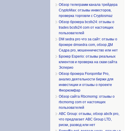
Обзор телеграмм канала трейдера
CryptoMax: отзывы инвесторов,
проверка торговли с Cryptosmaz
Обзор брокера bcsfx24: отзывы о
trades bcsfx24 com от настоящих
пользователей
DM sedra pro что за сайт: отзывы о
брокере dmsedra com, обзор ДМ
Седра pro, мошенничество или нет
Брокер Esperio: отзывы реальных
клиентов и проверка на скам сайта
Эсперио
Обзор брокера Fiorqomfar Pro,
анализ деятельности биржи для
инвестиции и отзывы о проекте
Фиоркомфар
Обзор сайта Rbcmorng: отзывы о
rbcmorng com от настоящих
пользователей
ABC Group: отзывы, обзор abcfx pro,
что предлагает ABC Group LTD,
риски, развод или нет
Somoffia net: деятельность, отзывы о