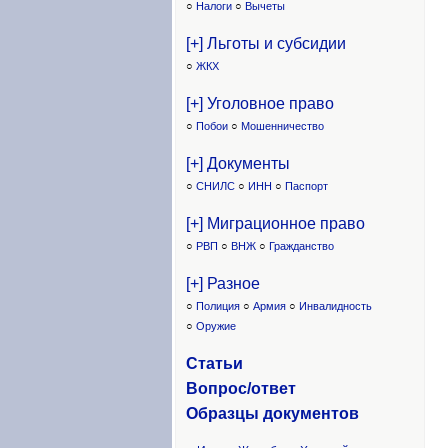
○
Налоги
○
Вычеты
[+] Льготы и субсидии
○
ЖКХ
[+] Уголовное право
○
Побои
○
Мошенничество
[+] Документы
○
СНИЛС
○
ИНН
○
Паспорт
[+] Миграционное право
○
РВП
○
ВНЖ
○
Гражданство
[+] Разное
○
Полиция
○
Армия
○
Инвалидность
○
Оружие
Статьи
Вопрос/ответ
Образцы доку
ментов