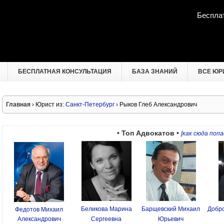
Беспла
БЕСПЛАТНАЯ КОНСУЛЬТАЦИЯ
БАЗА ЗНАНИЙ
ВСЕ ЮР
Главная
› Юрист из:
Санкт-Петербург
› Рыков Глеб Александрович
• Топ Адвокатов •
[как сюда попа
Беликова Марина
Барщевский Михаил
Добро
Федотов Михаил
Александрович
Сергеевна
Юрьевич