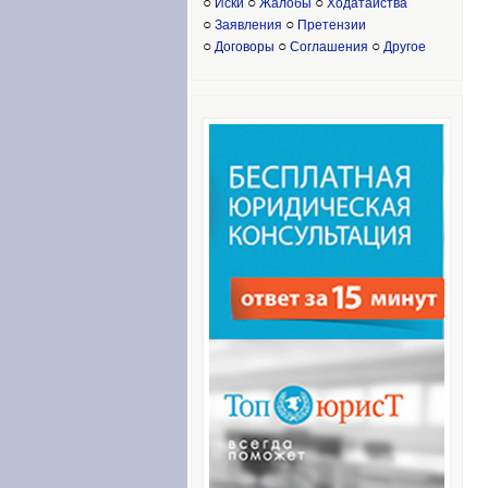
○
○
○
Иски
Жалобы
Ходатайства
○
○
Заявления
Претензии
○
○
○
Договоры
Соглашения
Другое