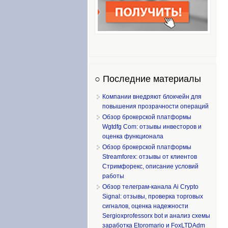
○ Последние материалы
Компании внедряют блокчейн для
повышения прозрачности операций
Обзор брокерской платформы
Wgtdfg Com: отзывы инвесторов и
оценка функционала
Обзор брокерской платформы
Streamforex: отзывы от клиентов
Стримфорекс, описание условий
работы
Обзор телеграм-канала Ai Crypto
Signal: отзывы, проверка торговых
сигналов, оценка надежности
Sergioxprofessorx bot и анализ схемы
заработка Etoromario и FoxLTDAdm