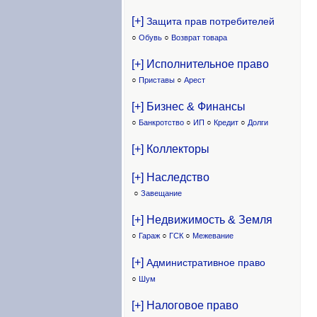
[+]
Защита прав потребителей
○
Обувь
○
Возврат товара
[+] Исполнительное право
○
Приставы
○
Арест
[+] Бизнес & Финансы
○
Банкротство
○
ИП
○
Кредит
○
Долги
[+] Коллекторы
[+] Наследство
○
Завещание
[+] Недвижимость & Земля
○
Гараж
○
ГСК
○
Межевание
[+]
Административное право
○
Шум
[+] Налоговое право