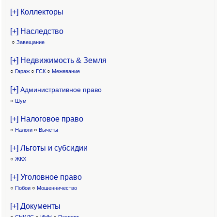
[+] Коллекторы
[+] Наследство
○
Завещание
[+] Недвижимость & Земля
○
Гараж
○
ГСК
○
Межевание
[+]
Административное право
○
Шум
[+] Налоговое право
○
Налоги
○
Вычеты
[+] Льготы и субсидии
○
ЖКХ
[+] Уголовное право
○
Побои
○
Мошенничество
[+] Документы