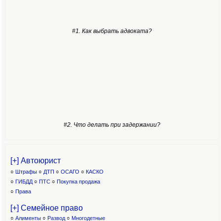
#1. Как выбрать адвоката?
#2. Что делать при задержании?
[+] Автоюрист
○
Штрафы
○
ДТП
○
ОСАГО
○
КАСКО
○
ГИБДД
○
ПТС
○
Покупка продажа
○
Права
[+] Семейное право
○
Алименты
○
Развод
○
Многодетные