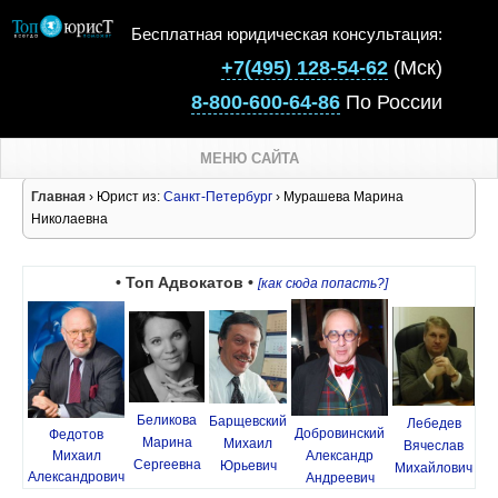
Бесплатная юридическая консультация:
+7(495) 128-54-62
(Мск)
8-800-600-64-86
По России
МЕНЮ САЙТА
Главная
› Юрист из:
Санкт-Петербург
› Мурашева Марина
Николаевна
• Топ Адвокатов •
[как сюда попасть?]
Беликова
Барщевский
Лебедев
Добровинский
Федотов
Марина
Михаил
Вячеслав
Михаил
Александр
Сергеевна
Юрьевич
Михайлович
Александрович
Андреевич