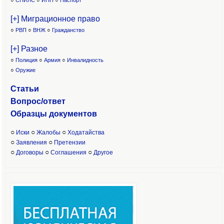
○
СНИЛС
○
ИНН
○
Паспорт
[+] Миграционное право
○
РВП
○
ВНЖ
○
Гражданство
[+] Разное
○
Полиция
○
Армия
○
Инвалидность
○
Оружие
Статьи
Вопрос/ответ
Образцы доку
ментов
○
○
○
Иски
Жалобы
Ходатайства
○
○
Заявления
Претензии
○
○
○
Договоры
Соглашения
Другое