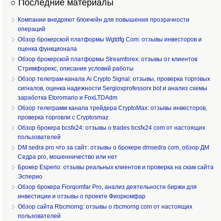
○ Последние материалы
Компании внедряют блокчейн для повышения прозрачности
операций
Обзор брокерской платформы Wgtdfg Com: отзывы инвесторов и
оценка функционала
Обзор брокерской платформы Streamforex: отзывы от клиентов
Стримфорекс, описание условий работы
Обзор телеграм-канала Ai Crypto Signal: отзывы, проверка торговых
сигналов, оценка надежности Sergioxprofessorx bot и анализ схемы
заработка Etoromario и FoxLTDAdm
Обзор телеграмм канала трейдера CryptoMax: отзывы инвесторов,
проверка торговли с Cryptosmaz
Обзор брокера bcsfx24: отзывы о trades bcsfx24 com от настоящих
пользователей
DM sedra pro что за сайт: отзывы о брокере dmsedra com, обзор ДМ
Седра pro, мошенничество или нет
Брокер Esperio: отзывы реальных клиентов и проверка на скам сайта
Эсперио
Обзор брокера Fiorqomfar Pro, анализ деятельности биржи для
инвестиции и отзывы о проекте Фиоркомфар
Обзор сайта Rbcmorng: отзывы о rbcmorng com от настоящих
пользователей