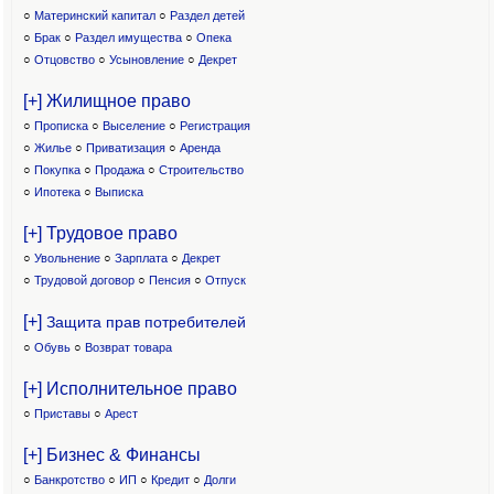
○
Материнский капитал
○
Раздел детей
○
Брак
○
Раздел имущества
○
Опека
○
Отцовство
○
Усыновление
○
Декрет
[+] Жилищное право
○
Прописка
○
Выселение
○
Регистрация
○
Жилье
○
Приватизация
○
Аренда
○
Покупка
○
Продажа
○
Строительство
○
Ипотека
○
Выписка
[+] Трудовое право
○
Увольнение
○
Зарплата
○
Декрет
○
Трудовой договор
○
Пенсия
○
Отпуск
[+]
Защита прав потребителей
○
Обувь
○
Возврат товара
[+] Исполнительное право
○
Приставы
○
Арест
[+] Бизнес & Финансы
○
Банкротство
○
ИП
○
Кредит
○
Долги