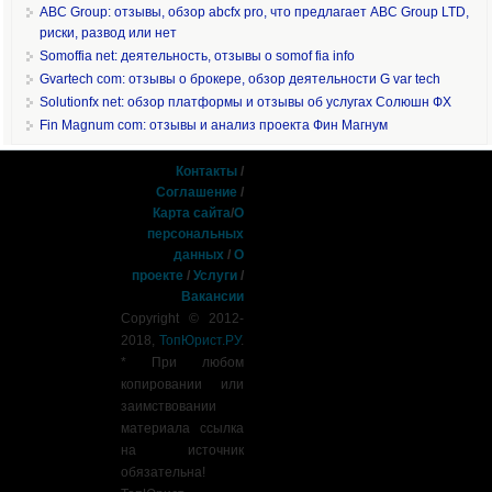
ABC Group: отзывы, обзор abcfx pro, что предлагает ABC Group LTD,
риски, развод или нет
Somoffia net: деятельность, отзывы о somof fia info
Gvartech com: отзывы о брокере, обзор деятельности G var tech
Solutionfx net: обзор платформы и отзывы об услугах Солюшн ФХ
Fin Magnum com: отзывы и анализ проекта Фин Магнум
Контакты
/
Соглашение
/
Карта сайта
/
О
персональных
данных
/
О
проекте
/
Услуги
/
Вакансии
Copyright © 2012-
2018,
ТопЮрист.РУ
.
* При любом
копировании или
заимствовании
материала ссылка
на источник
обязательна!