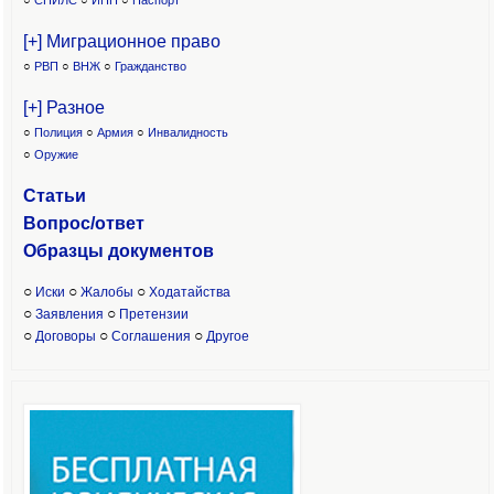
○
СНИЛС
○
ИНН
○
Паспорт
[+] Миграционное право
○
РВП
○
ВНЖ
○
Гражданство
[+] Разное
○
Полиция
○
Армия
○
Инвалидность
○
Оружие
Статьи
Вопрос/ответ
Образцы доку
ментов
○
○
○
Иски
Жалобы
Ходатайства
○
○
Заявления
Претензии
○
○
○
Договоры
Соглашения
Другое