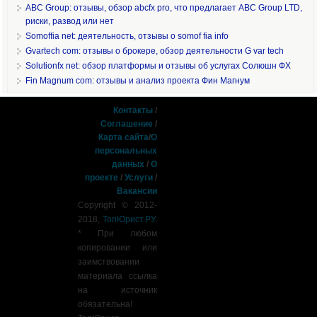
ABC Group: отзывы, обзор abcfx pro, что предлагает ABC Group LTD,
риски, развод или нет
Somoffia net: деятельность, отзывы о somof fia info
Gvartech com: отзывы о брокере, обзор деятельности G var tech
Solutionfx net: обзор платформы и отзывы об услугах Солюшн ФХ
Fin Magnum com: отзывы и анализ проекта Фин Магнум
Контакты
/
Соглашение
/
Карта сайта
/
О
персональных
данных
/
О
проекте
/
Услуги
/
Вакансии
Copyright © 2012-
2018,
ТопЮрист.РУ
.
* При любом
копировании или
заимствовании
материала ссылка
на источник
обязательна!