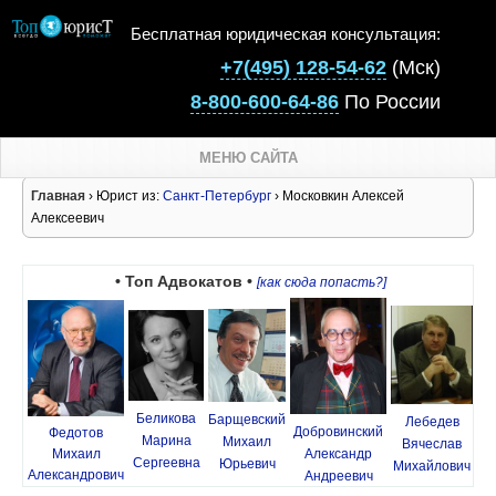
Бесплатная юридическая консультация:
+7(495) 128-54-62
(Мск)
8-800-600-64-86
По России
МЕНЮ САЙТА
Главная
› Юрист из:
Санкт-Петербург
› Московкин Алексей
Алексеевич
• Топ Адвокатов •
[как сюда попасть?]
Беликова
Барщевский
Лебедев
Добровинский
Федотов
Марина
Михаил
Вячеслав
Михаил
Александр
Сергеевна
Юрьевич
Михайлович
Александрович
Андреевич