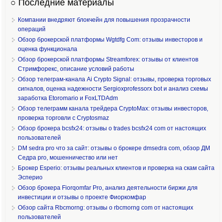
○ Последние материалы
Компании внедряют блокчейн для повышения прозрачности
операций
Обзор брокерской платформы Wgtdfg Com: отзывы инвесторов и
оценка функционала
Обзор брокерской платформы Streamforex: отзывы от клиентов
Стримфорекс, описание условий работы
Обзор телеграм-канала Ai Crypto Signal: отзывы, проверка торговых
сигналов, оценка надежности Sergioxprofessorx bot и анализ схемы
заработка Etoromario и FoxLTDAdm
Обзор телеграмм канала трейдера CryptoMax: отзывы инвесторов,
проверка торговли с Cryptosmaz
Обзор брокера bcsfx24: отзывы о trades bcsfx24 com от настоящих
пользователей
DM sedra pro что за сайт: отзывы о брокере dmsedra com, обзор ДМ
Седра pro, мошенничество или нет
Брокер Esperio: отзывы реальных клиентов и проверка на скам сайта
Эсперио
Обзор брокера Fiorqomfar Pro, анализ деятельности биржи для
инвестиции и отзывы о проекте Фиоркомфар
Обзор сайта Rbcmorng: отзывы о rbcmorng com от настоящих
пользователей