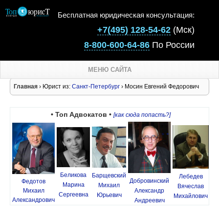
Бесплатная юридическая консультация:
+7(495) 128-54-62
(Мск)
8-800-600-64-86
По России
МЕНЮ САЙТА
Главная
› Юрист из:
Санкт-Петербург
› Мосин Евгений Федорович
• Топ Адвокатов •
[как сюда попасть?]
Беликова
Барщевский
Лебедев
Добровинский
Федотов
Марина
Михаил
Вячеслав
Михаил
Александр
Сергеевна
Юрьевич
Михайлович
Александрович
Андреевич