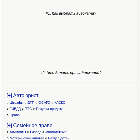
#1. Как выбрать адвоката?
#2. Что делать при задержании?
[+] Автоюрист
○
Штрафы
○
ДТП
○
ОСАГО
○
КАСКО
○
ГИБДД
○
ПТС
○
Покупка продажа
○
Права
[+] Семейное право
○
Алименты
○
Развод
○
Многодетные
○
Материнский капитал
○
Раздел детей