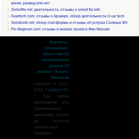
риски, развод или нет
Somoffia net: деятельность, отзывы о somof fia info
Gvartech com: отзывы о брокере, обзор деятельности G var tech
Solutionfx net: обзор платформы и отзывы об услугах Солюшн ФХ
Fin Magnum com: отзывы и анализ проекта Фин Магнум
Контакты
/
Соглашение
/
Карта сайта
/
О
персональных
данных
/
О
проекте
/
Услуги
/
Вакансии
Copyright © 2012-
2018,
ТопЮрист.РУ
.
* При любом
копировании или
заимствовании
материала ссылка
на источник
обязательна!
ТопЮрист