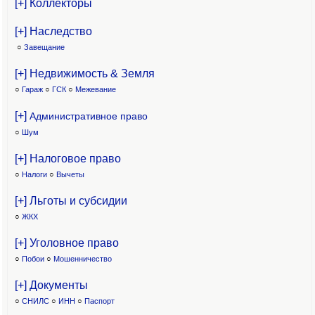
[+] Коллекторы
[+] Наследство
○
Завещание
[+] Недвижимость & Земля
○
Гараж
○
ГСК
○
Межевание
[+]
Административное право
○
Шум
[+] Налоговое право
○
Налоги
○
Вычеты
[+] Льготы и субсидии
○
ЖКХ
[+] Уголовное право
○
Побои
○
Мошенничество
[+] Документы
○
СНИЛС
○
ИНН
○
Паспорт