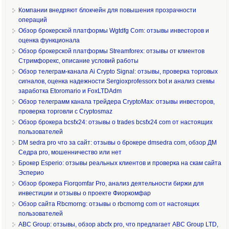
Компании внедряют блокчейн для повышения прозрачности
операций
Обзор брокерской платформы Wgtdfg Com: отзывы инвесторов и
оценка функционала
Обзор брокерской платформы Streamforex: отзывы от клиентов
Стримфорекс, описание условий работы
Обзор телеграм-канала Ai Crypto Signal: отзывы, проверка торговых
сигналов, оценка надежности Sergioxprofessorx bot и анализ схемы
заработка Etoromario и FoxLTDAdm
Обзор телеграмм канала трейдера CryptoMax: отзывы инвесторов,
проверка торговли с Cryptosmaz
Обзор брокера bcsfx24: отзывы о trades bcsfx24 com от настоящих
пользователей
DM sedra pro что за сайт: отзывы о брокере dmsedra com, обзор ДМ
Седра pro, мошенничество или нет
Брокер Esperio: отзывы реальных клиентов и проверка на скам сайта
Эсперио
Обзор брокера Fiorqomfar Pro, анализ деятельности биржи для
инвестиции и отзывы о проекте Фиоркомфар
Обзор сайта Rbcmorng: отзывы о rbcmorng com от настоящих
пользователей
ABC Group: отзывы, обзор abcfx pro, что предлагает ABC Group LTD,