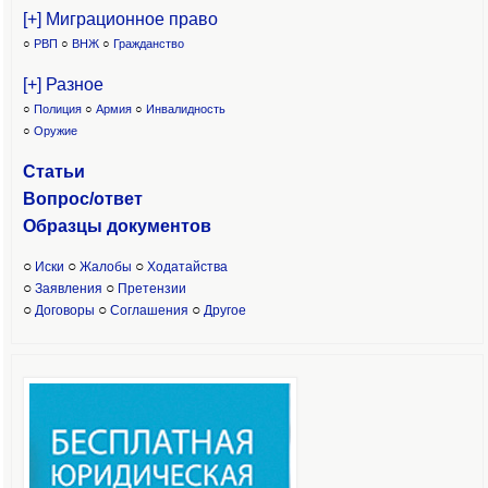
[+] Миграционное право
○
РВП
○
ВНЖ
○
Гражданство
[+] Разное
○
Полиция
○
Армия
○
Инвалидность
○
Оружие
Статьи
Вопрос/ответ
Образцы доку
ментов
○
○
○
Иски
Жалобы
Ходатайства
○
○
Заявления
Претензии
○
○
○
Договоры
Соглашения
Другое