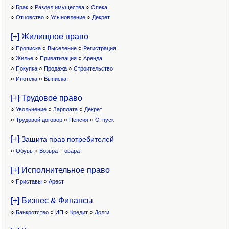
○
Брак
○
Раздел имущества
○
Опека
○
Отцовство
○
Усыновление
○
Декрет
[+] Жилищное право
○
Прописка
○
Выселение
○
Регистрация
○
Жилье
○
Приватизация
○
Аренда
○
Покупка
○
Продажа
○
Строительство
○
Ипотека
○
Выписка
[+] Трудовое право
○
Увольнение
○
Зарплата
○
Декрет
○
Трудовой договор
○
Пенсия
○
Отпуск
[+]
Защита прав потребителей
○
Обувь
○
Возврат товара
[+] Исполнительное право
○
Приставы
○
Арест
[+] Бизнес & Финансы
○
Банкротство
○
ИП
○
Кредит
○
Долги