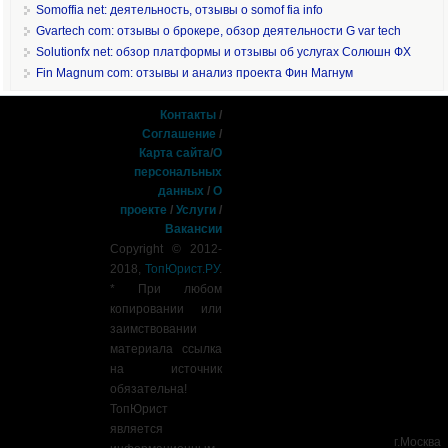
Somoffia net: деятельность, отзывы о somof fia info
Gvartech com: отзывы о брокере, обзор деятельности G var tech
Solutionfx net: обзор платформы и отзывы об услугах Солюшн ФХ
Fin Magnum com: отзывы и анализ проекта Фин Магнум
Контакты
/
Соглашение
/
Карта сайта
/
О
персональных
данных
/
О
проекте
/
Услуги
/
Вакансии
Copyright © 2012-
2018,
ТопЮрист.РУ
.
* При любом
копировании или
заимствовании
материала ссылка
на источник
обязательна!
ТопЮрист
является
г.Москва