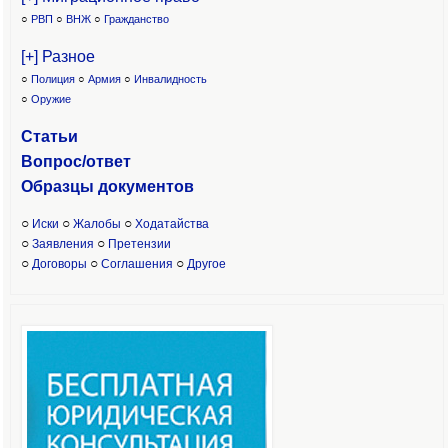
○
РВП
○
ВНЖ
○
Гражданство
[+] Разное
○
Полиция
○
Армия
○
Инвалидность
○
Оружие
Статьи
Вопрос/ответ
Образцы доку
ментов
○
○
○
Иски
Жалобы
Ходатайства
○
○
Заявления
Претензии
○
○
○
Договоры
Соглашения
Другое