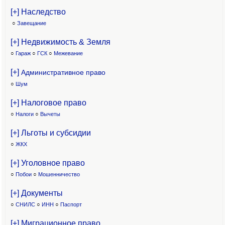
[+] Наследство
○
Завещание
[+] Недвижимость & Земля
○
Гараж
○
ГСК
○
Межевание
[+]
Административное право
○
Шум
[+] Налоговое право
○
Налоги
○
Вычеты
[+] Льготы и субсидии
○
ЖКХ
[+] Уголовное право
○
Побои
○
Мошенничество
[+] Документы
○
СНИЛС
○
ИНН
○
Паспорт
[+] Миграционное право