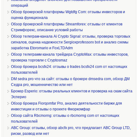
операций
Обзор брокерской платформы Wgtdfg Com: отзывы инвесторов и
оценка функционала
Обзор брокерской платформы Streamforex: отзывы от клиентов
Стримфорекс, описание условий работы
Обзор телеграм-канала Ai Crypto Signal: отзывы, проверка торговых
сигналов, оценка надежности Sergioxprofessorx bot и анализ схемы
заработка Etoromario и FoxLTDAdm
Обзор телеграмм канала трейдера CryptoMax: отзывы инвесторов,
проверка торговли с Cryptosmaz
Обзор брокера bcsfx24: отзывы о trades bcsfx24 com от настоящих
пользователей
DM sedra pro что за сайт: отзывы о брокере dmsedra com, обзор ДМ
Седра pro, мошенничество или нет
Брокер Esperio: отзывы реальных клиентов и проверка на скам сайта
Эсперио
Обзор брокера Fiorqomfar Pro, анализ деятельности биржи для
инвестиции и отзывы о проекте Фиоркомфар
Обзор сайта Rbcmorng: отзывы о rbcmorng com от настоящих
пользователей
ABC Group: отзывы, обзор abcfx pro, что предлагает ABC Group LTD,
риски, развод или нет