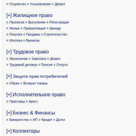
○
Отцовство
○
Усыновление
○
Декрет
[+] Жилищное право
○
Прописка
○
Выселение
○
Регистрация
○
Жилье
○
Приватизация
○
Аренда
○
Покупка
○
Продажа
○
Строительство
○
Ипотека
○
Выписка
[+] Трудовое право
○
Увольнение
○
Зарплата
○
Декрет
○
Трудовой договор
○
Пенсия
○
Отпуск
[+]
Защита прав потребителей
○
Обувь
○
Возврат товара
[+] Исполнительное право
○
Приставы
○
Арест
[+] Бизнес & Финансы
○
Банкротство
○
ИП
○
Кредит
○
Долги
[+] Коллекторы