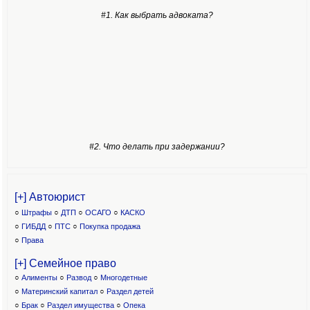
#1. Как выбрать адвоката?
#2. Что делать при задержании?
[+] Автоюрист
○
Штрафы
○
ДТП
○
ОСАГО
○
КАСКО
○
ГИБДД
○
ПТС
○
Покупка продажа
○
Права
[+] Семейное право
○
Алименты
○
Развод
○
Многодетные
○
Материнский капитал
○
Раздел детей
○
Брак
○
Раздел имущества
○
Опека