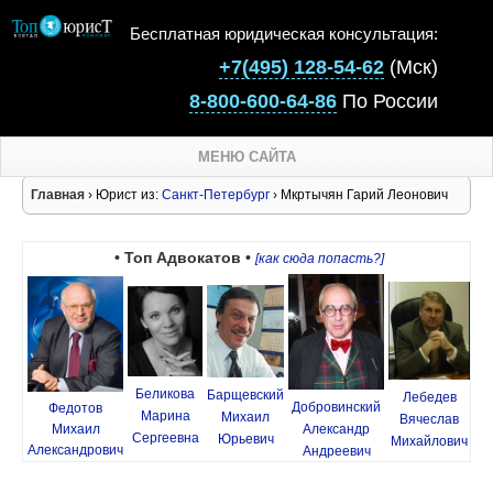
Бесплатная юридическая консультация:
+7(495) 128-54-62
(Мск)
8-800-600-64-86
По России
МЕНЮ САЙТА
Главная
› Юрист из:
Санкт-Петербург
› Мкртычян Гарий Леонович
• Топ Адвокатов •
[как сюда попасть?]
Беликова
Барщевский
Лебедев
Добровинский
Федотов
Марина
Михаил
Вячеслав
Михаил
Александр
Сергеевна
Юрьевич
Михайлович
Александрович
Андреевич