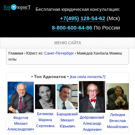
Бесплатная юридическая консультация:
+7(495) 128-54-62
(Мск)
8-800-600-64-86
По России
МЕНЮ САЙТА
Главная
› Юрист из:
Санкт-Петербург
› Мамедов Ханбала Мамиш
оглы
• Топ Адвокатов •
[как сюда попасть?]
Беликова
Барщевский
Лебедев
Добровинский
Федотов
Марина
Михаил
Вячеслав
Михаил
Александр
Сергеевна
Юрьевич
Михайлович
Александрович
Андреевич