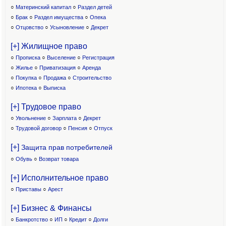
○
Материнский капитал
○
Раздел детей
○
Брак
○
Раздел имущества
○
Опека
○
Отцовство
○
Усыновление
○
Декрет
[+] Жилищное право
○
Прописка
○
Выселение
○
Регистрация
○
Жилье
○
Приватизация
○
Аренда
○
Покупка
○
Продажа
○
Строительство
○
Ипотека
○
Выписка
[+] Трудовое право
○
Увольнение
○
Зарплата
○
Декрет
○
Трудовой договор
○
Пенсия
○
Отпуск
[+]
Защита прав потребителей
○
Обувь
○
Возврат товара
[+] Исполнительное право
○
Приставы
○
Арест
[+] Бизнес & Финансы
○
Банкротство
○
ИП
○
Кредит
○
Долги