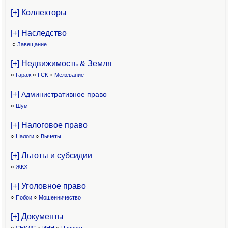
[+] Коллекторы
[+] Наследство
○
Завещание
[+] Недвижимость & Земля
○
Гараж
○
ГСК
○
Межевание
[+]
Административное право
○
Шум
[+] Налоговое право
○
Налоги
○
Вычеты
[+] Льготы и субсидии
○
ЖКХ
[+] Уголовное право
○
Побои
○
Мошенничество
[+] Документы