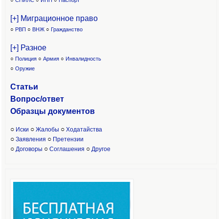
○
СНИЛС
○
ИНН
○
Паспорт
[+] Миграционное право
○
РВП
○
ВНЖ
○
Гражданство
[+] Разное
○
Полиция
○
Армия
○
Инвалидность
○
Оружие
Статьи
Вопрос/ответ
Образцы доку
ментов
○
○
○
Иски
Жалобы
Ходатайства
○
○
Заявления
Претензии
○
○
○
Договоры
Соглашения
Другое