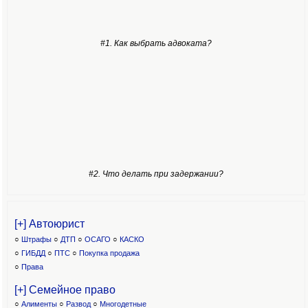
#1. Как выбрать адвоката?
#2. Что делать при задержании?
[+] Автоюрист
○
Штрафы
○
ДТП
○
ОСАГО
○
КАСКО
○
ГИБДД
○
ПТС
○
Покупка продажа
○
Права
[+] Семейное право
○
Алименты
○
Развод
○
Многодетные