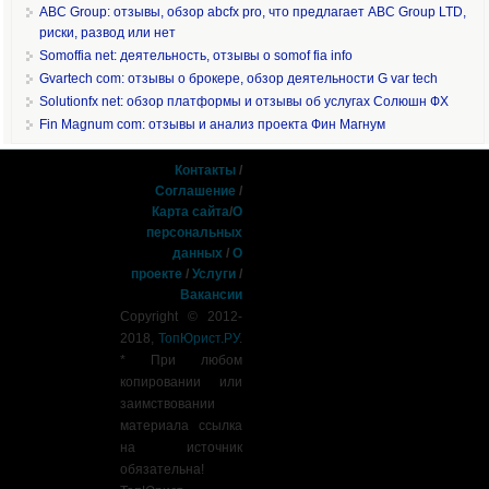
ABC Group: отзывы, обзор abcfx pro, что предлагает ABC Group LTD,
риски, развод или нет
Somoffia net: деятельность, отзывы о somof fia info
Gvartech com: отзывы о брокере, обзор деятельности G var tech
Solutionfx net: обзор платформы и отзывы об услугах Солюшн ФХ
Fin Magnum com: отзывы и анализ проекта Фин Магнум
Контакты
/
Соглашение
/
Карта сайта
/
О
персональных
данных
/
О
проекте
/
Услуги
/
Вакансии
Copyright © 2012-
2018,
ТопЮрист.РУ
.
* При любом
копировании или
заимствовании
материала ссылка
на источник
обязательна!