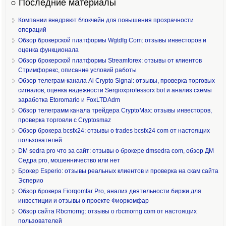
○ Последние материалы
Компании внедряют блокчейн для повышения прозрачности
операций
Обзор брокерской платформы Wgtdfg Com: отзывы инвесторов и
оценка функционала
Обзор брокерской платформы Streamforex: отзывы от клиентов
Стримфорекс, описание условий работы
Обзор телеграм-канала Ai Crypto Signal: отзывы, проверка торговых
сигналов, оценка надежности Sergioxprofessorx bot и анализ схемы
заработка Etoromario и FoxLTDAdm
Обзор телеграмм канала трейдера CryptoMax: отзывы инвесторов,
проверка торговли с Cryptosmaz
Обзор брокера bcsfx24: отзывы о trades bcsfx24 com от настоящих
пользователей
DM sedra pro что за сайт: отзывы о брокере dmsedra com, обзор ДМ
Седра pro, мошенничество или нет
Брокер Esperio: отзывы реальных клиентов и проверка на скам сайта
Эсперио
Обзор брокера Fiorqomfar Pro, анализ деятельности биржи для
инвестиции и отзывы о проекте Фиоркомфар
Обзор сайта Rbcmorng: отзывы о rbcmorng com от настоящих
пользователей