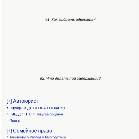
#1. Как выбрать адвоката?
#2. Что делать при задержании?
[+] Автоюрист
○
Штрафы
○
ДТП
○
ОСАГО
○
КАСКО
○
ГИБДД
○
ПТС
○
Покупка продажа
○
Права
[+] Семейное право
○
Алименты
○
Развод
○
Многодетные