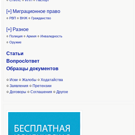
○
СНИЛС
○
ИНН
○
Паспорт
[+] Миграционное право
○
РВП
○
ВНЖ
○
Гражданство
[+] Разное
○
Полиция
○
Армия
○
Инвалидность
○
Оружие
Статьи
Вопрос/ответ
Образцы доку
ментов
○
○
○
Иски
Жалобы
Ходатайства
○
○
Заявления
Претензии
○
○
○
Договоры
Соглашения
Другое