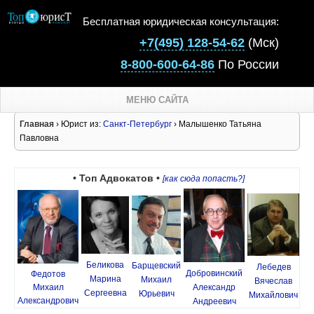
Бесплатная юридическая консультация:
+7(495) 128-54-62
(Мск)
8-800-600-64-86
По России
МЕНЮ САЙТА
Главная
› Юрист из:
Санкт-Петербург
› Малышенко Татьяна
Павловна
• Топ Адвокатов •
[как сюда попасть?]
Беликова
Барщевский
Лебедев
Добровинский
Федотов
Марина
Михаил
Вячеслав
Михаил
Александр
Сергеевна
Юрьевич
Михайлович
Александрович
Андреевич