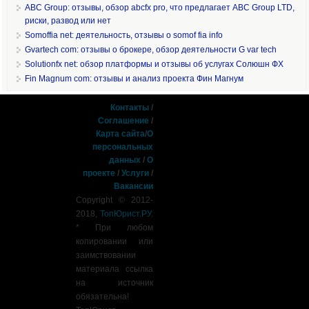
ABC Group: отзывы, обзор abcfx pro, что предлагает ABC Group LTD,
риски, развод или нет
Somoffia net: деятельность, отзывы о somof fia info
Gvartech com: отзывы о брокере, обзор деятельности G var tech
Solutionfx net: обзор платформы и отзывы об услугах Солюшн ФХ
Fin Magnum com: отзывы и анализ проекта Фин Магнум
Контакты
/
Соглашение
/
Карта сайта
/
О
персональных
данных
/
О
проекте
/
Услуги
/
Вакансии
Copyright © 2012-
2018,
ТопЮрист.РУ
.
* При любом
копировании или
заимствовании
материала ссылка
на источник
обязательна!