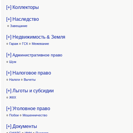
[+] Коллекторы
[+] Наследство
○
Завещание
[+] Недвижимость & Земля
○
Гараж
○
ГСК
○
Межевание
[+]
Административное право
○
Шум
[+] Налоговое право
○
Налоги
○
Вычеты
[+] Льготы и субсидии
○
ЖКХ
[+] Уголовное право
○
Побои
○
Мошенничество
[+] Документы