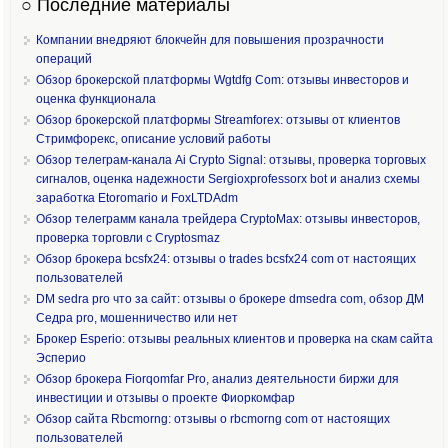
○ Последние материалы
Компании внедряют блокчейн для повышения прозрачности
операций
Обзор брокерской платформы Wgtdfg Com: отзывы инвесторов и
оценка функционала
Обзор брокерской платформы Streamforex: отзывы от клиентов
Стримфорекс, описание условий работы
Обзор телеграм-канала Ai Crypto Signal: отзывы, проверка торговых
сигналов, оценка надежности Sergioxprofessorx bot и анализ схемы
заработка Etoromario и FoxLTDAdm
Обзор телеграмм канала трейдера CryptoMax: отзывы инвесторов,
проверка торговли с Cryptosmaz
Обзор брокера bcsfx24: отзывы о trades bcsfx24 com от настоящих
пользователей
DM sedra pro что за сайт: отзывы о брокере dmsedra com, обзор ДМ
Седра pro, мошенничество или нет
Брокер Esperio: отзывы реальных клиентов и проверка на скам сайта
Эсперио
Обзор брокера Fiorqomfar Pro, анализ деятельности биржи для
инвестиции и отзывы о проекте Фиоркомфар
Обзор сайта Rbcmorng: отзывы о rbcmorng com от настоящих
пользователей