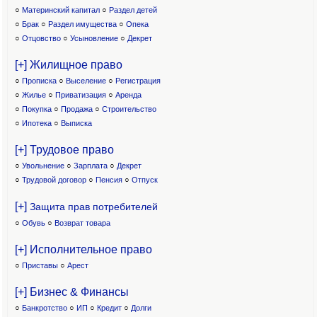
○
Материнский капитал
○
Раздел детей
○
Брак
○
Раздел имущества
○
Опека
○
Отцовство
○
Усыновление
○
Декрет
[+] Жилищное право
○
Прописка
○
Выселение
○
Регистрация
○
Жилье
○
Приватизация
○
Аренда
○
Покупка
○
Продажа
○
Строительство
○
Ипотека
○
Выписка
[+] Трудовое право
○
Увольнение
○
Зарплата
○
Декрет
○
Трудовой договор
○
Пенсия
○
Отпуск
[+]
Защита прав потребителей
○
Обувь
○
Возврат товара
[+] Исполнительное право
○
Приставы
○
Арест
[+] Бизнес & Финансы
○
Банкротство
○
ИП
○
Кредит
○
Долги