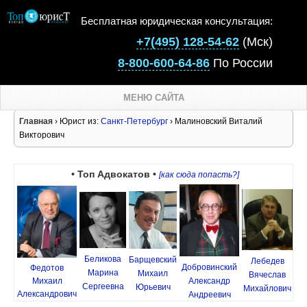
Бесплатная юридическая консультация:
+7(495) 128-54-62
(Мск)
8-800-600-64-86
По России
МЕНЮ САЙТА
Главная
› Юрист из:
Санкт-Петербург
› Малиновский Виталий
Викторович
• Топ Адвокатов •
[как сюда попасть?]
Беликова
Барщевский
Лебедев
Добровинский
Федотов
Марина
Михаил
Вячеслав
Михаил
Александр
Сергеевна
Юрьевич
Михайлович
Александрович
Андреевич