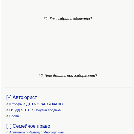
#1. Как выбрать адвоката?
#2. Что делать при задержании?
[+] Автоюрист
○
Штрафы
○
ДТП
○
ОСАГО
○
КАСКО
○
ГИБДД
○
ПТС
○
Покупка продажа
○
Права
[+] Семейное право
○
Алименты
○
Развод
○
Многодетные