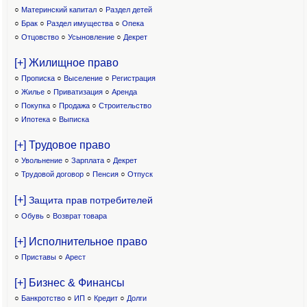
○
Материнский капитал
○
Раздел детей
○
Брак
○
Раздел имущества
○
Опека
○
Отцовство
○
Усыновление
○
Декрет
[+] Жилищное право
○
Прописка
○
Выселение
○
Регистрация
○
Жилье
○
Приватизация
○
Аренда
○
Покупка
○
Продажа
○
Строительство
○
Ипотека
○
Выписка
[+] Трудовое право
○
Увольнение
○
Зарплата
○
Декрет
○
Трудовой договор
○
Пенсия
○
Отпуск
[+]
Защита прав потребителей
○
Обувь
○
Возврат товара
[+] Исполнительное право
○
Приставы
○
Арест
[+] Бизнес & Финансы
○
Банкротство
○
ИП
○
Кредит
○
Долги