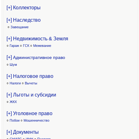
[+] Коллекторы
[+] Наследство
○
Завещание
[+] Недвижимость & Земля
○
Гараж
○
ГСК
○
Межевание
[+]
Административное право
○
Шум
[+] Налоговое право
○
Налоги
○
Вычеты
[+] Льготы и субсидии
○
ЖКХ
[+] Уголовное право
○
Побои
○
Мошенничество
[+] Документы