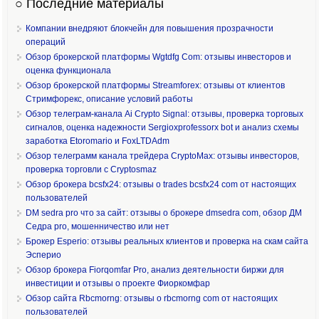
○ Последние материалы
Компании внедряют блокчейн для повышения прозрачности
операций
Обзор брокерской платформы Wgtdfg Com: отзывы инвесторов и
оценка функционала
Обзор брокерской платформы Streamforex: отзывы от клиентов
Стримфорекс, описание условий работы
Обзор телеграм-канала Ai Crypto Signal: отзывы, проверка торговых
сигналов, оценка надежности Sergioxprofessorx bot и анализ схемы
заработка Etoromario и FoxLTDAdm
Обзор телеграмм канала трейдера CryptoMax: отзывы инвесторов,
проверка торговли с Cryptosmaz
Обзор брокера bcsfx24: отзывы о trades bcsfx24 com от настоящих
пользователей
DM sedra pro что за сайт: отзывы о брокере dmsedra com, обзор ДМ
Седра pro, мошенничество или нет
Брокер Esperio: отзывы реальных клиентов и проверка на скам сайта
Эсперио
Обзор брокера Fiorqomfar Pro, анализ деятельности биржи для
инвестиции и отзывы о проекте Фиоркомфар
Обзор сайта Rbcmorng: отзывы о rbcmorng com от настоящих
пользователей