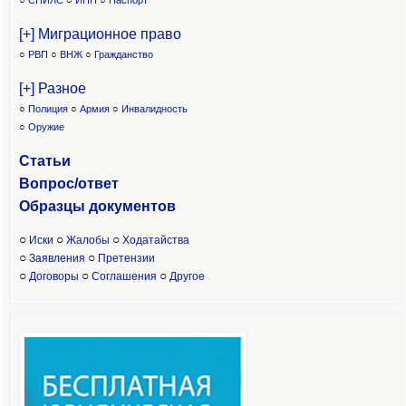
○
СНИЛС
○
ИНН
○
Паспорт
[+] Миграционное право
○
РВП
○
ВНЖ
○
Гражданство
[+] Разное
○
Полиция
○
Армия
○
Инвалидность
○
Оружие
Статьи
Вопрос/ответ
Образцы доку
ментов
○
○
○
Иски
Жалобы
Ходатайства
○
○
Заявления
Претензии
○
○
○
Договоры
Соглашения
Другое