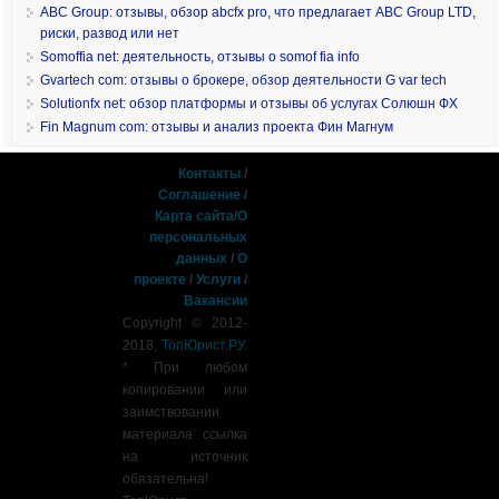
ABC Group: отзывы, обзор abcfx pro, что предлагает ABC Group LTD,
риски, развод или нет
Somoffia net: деятельность, отзывы о somof fia info
Gvartech com: отзывы о брокере, обзор деятельности G var tech
Solutionfx net: обзор платформы и отзывы об услугах Солюшн ФХ
Fin Magnum com: отзывы и анализ проекта Фин Магнум
Контакты
/
Соглашение
/
Карта сайта
/
О
персональных
данных
/
О
проекте
/
Услуги
/
Вакансии
Copyright © 2012-
2018,
ТопЮрист.РУ
.
* При любом
копировании или
заимствовании
материала ссылка
на источник
обязательна!