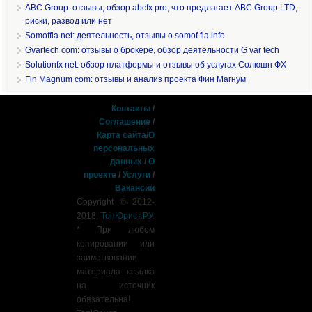
ABC Group: отзывы, обзор abcfx pro, что предлагает ABC Group LTD,
риски, развод или нет
Somoffia net: деятельность, отзывы о somof fia info
Gvartech com: отзывы о брокере, обзор деятельности G var tech
Solutionfx net: обзор платформы и отзывы об услугах Солюшн ФХ
Fin Magnum com: отзывы и анализ проекта Фин Магнум
Контакты
/
Соглашение
/
Карта сайта
/
О
персональных
данных
/
О
проекте
/
Услуги
/
Вакансии
Copyright © 2012-
2018,
ТопЮрист.РУ
.
* При любом
копировании или
заимствовании
материала ссылка
на источник
обязательна!