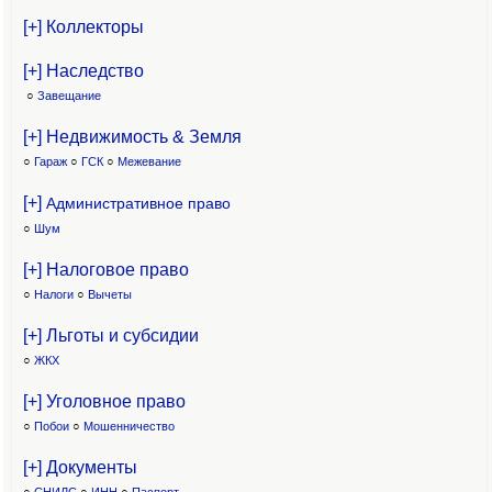
[+] Коллекторы
[+] Наследство
○
Завещание
[+] Недвижимость & Земля
○
Гараж
○
ГСК
○
Межевание
[+]
Административное право
○
Шум
[+] Налоговое право
○
Налоги
○
Вычеты
[+] Льготы и субсидии
○
ЖКХ
[+] Уголовное право
○
Побои
○
Мошенничество
[+] Документы