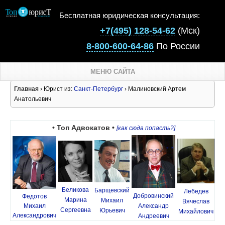
Бесплатная юридическая консультация:
+7(495) 128-54-62
(Мск)
8-800-600-64-86
По России
МЕНЮ САЙТА
Главная
› Юрист из:
Санкт-Петербург
› Малиновский Артем
Анатольевич
• Топ Адвокатов •
[как сюда попасть?]
Беликова
Барщевский
Лебедев
Добровинский
Федотов
Марина
Михаил
Вячеслав
Михаил
Александр
Сергеевна
Юрьевич
Михайлович
Александрович
Андреевич