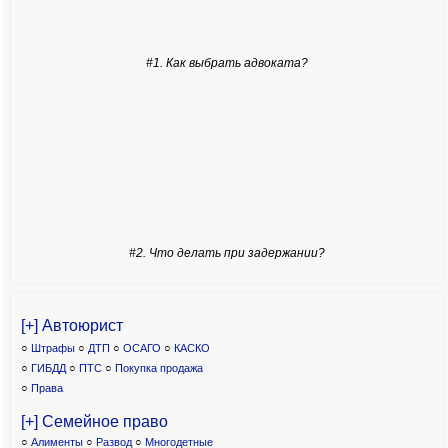
#1. Как выбрать адвоката?
#2. Что делать при задержании?
[+] Автоюрист
○
Штрафы
○
ДТП
○
ОСАГО
○
КАСКО
○
ГИБДД
○
ПТС
○
Покупка продажа
○
Права
[+] Семейное право
○
Алименты
○
Развод
○
Многодетные