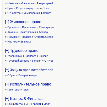
○
Материнский капитал
○
Раздел детей
○
Брак
○
Раздел имущества
○
Опека
○
Отцовство
○
Усыновление
○
Декрет
[+] Жилищное право
○
Прописка
○
Выселение
○
Регистрация
○
Жилье
○
Приватизация
○
Аренда
○
Покупка
○
Продажа
○
Строительство
○
Ипотека
○
Выписка
[+] Трудовое право
○
Увольнение
○
Зарплата
○
Декрет
○
Трудовой договор
○
Пенсия
○
Отпуск
[+]
Защита прав потребителей
○
Обувь
○
Возврат товара
[+] Исполнительное право
○
Приставы
○
Арест
[+] Бизнес & Финансы
○
Банкротство
○
ИП
○
Кредит
○
Долги