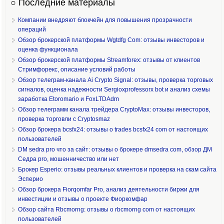
○ Последние материалы
Компании внедряют блокчейн для повышения прозрачности
операций
Обзор брокерской платформы Wgtdfg Com: отзывы инвесторов и
оценка функционала
Обзор брокерской платформы Streamforex: отзывы от клиентов
Стримфорекс, описание условий работы
Обзор телеграм-канала Ai Crypto Signal: отзывы, проверка торговых
сигналов, оценка надежности Sergioxprofessorx bot и анализ схемы
заработка Etoromario и FoxLTDAdm
Обзор телеграмм канала трейдера CryptoMax: отзывы инвесторов,
проверка торговли с Cryptosmaz
Обзор брокера bcsfx24: отзывы о trades bcsfx24 com от настоящих
пользователей
DM sedra pro что за сайт: отзывы о брокере dmsedra com, обзор ДМ
Седра pro, мошенничество или нет
Брокер Esperio: отзывы реальных клиентов и проверка на скам сайта
Эсперио
Обзор брокера Fiorqomfar Pro, анализ деятельности биржи для
инвестиции и отзывы о проекте Фиоркомфар
Обзор сайта Rbcmorng: отзывы о rbcmorng com от настоящих
пользователей