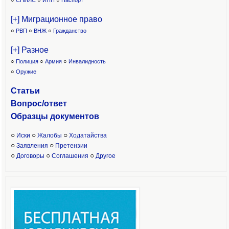
○
СНИЛС
○
ИНН
○
Паспорт
[+] Миграционное право
○
РВП
○
ВНЖ
○
Гражданство
[+] Разное
○
Полиция
○
Армия
○
Инвалидность
○
Оружие
Статьи
Вопрос/ответ
Образцы доку
ментов
○
○
○
Иски
Жалобы
Ходатайства
○
○
Заявления
Претензии
○
○
○
Договоры
Соглашения
Другое