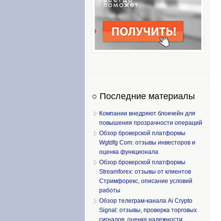
○ Последние материалы
Компании внедряют блокчейн для
повышения прозрачности операций
Обзор брокерской платформы
Wgtdfg Com: отзывы инвесторов и
оценка функционала
Обзор брокерской платформы
Streamforex: отзывы от клиентов
Стримфорекс, описание условий
работы
Обзор телеграм-канала Ai Crypto
Signal: отзывы, проверка торговых
сигналов, оценка надежности