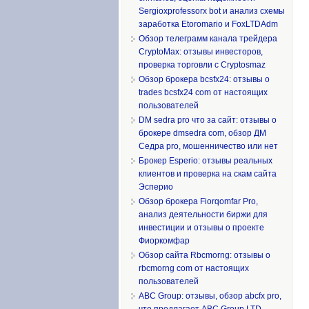
Sergioxprofessorx bot и анализ схемы
заработка Etoromario и FoxLTDAdm
Обзор телеграмм канала трейдера
CryptoMax: отзывы инвесторов,
проверка торговли с Cryptosmaz
Обзор брокера bcsfx24: отзывы о
trades bcsfx24 com от настоящих
пользователей
DM sedra pro что за сайт: отзывы о
брокере dmsedra com, обзор ДМ
Седра pro, мошенничество или нет
Брокер Esperio: отзывы реальных
клиентов и проверка на скам сайта
Эсперио
Обзор брокера Fiorqomfar Pro,
анализ деятельности биржи для
инвестиции и отзывы о проекте
Фиоркомфар
Обзор сайта Rbcmorng: отзывы о
rbcmorng com от настоящих
пользователей
ABC Group: отзывы, обзор abcfx pro,
что предлагает ABC Group LTD,