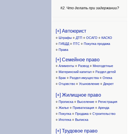
#2. Что делать при задержании?
[+] Автоюрист
○
Штрафы
○
ДТП
○
ОСАГО
○
КАСКО
○
ГИБДД
○
ПТС
○
Покупка продажа
○
Права
[+] Семейное право
○
Алименты
○
Развод
○
Многодетные
○
Материнский капитал
○
Раздел детей
○
Брак
○
Раздел имущества
○
Опека
○
Отцовство
○
Усыновление
○
Декрет
[+] Жилищное право
○
Прописка
○
Выселение
○
Регистрация
○
Жилье
○
Приватизация
○
Аренда
○
Покупка
○
Продажа
○
Строительство
○
Ипотека
○
Выписка
[+] Трудовое право