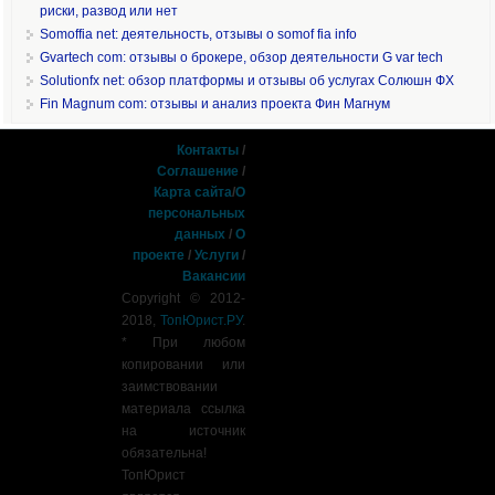
риски, развод или нет
Somoffia net: деятельность, отзывы о somof fia info
Gvartech com: отзывы о брокере, обзор деятельности G var tech
Solutionfx net: обзор платформы и отзывы об услугах Солюшн ФХ
Fin Magnum com: отзывы и анализ проекта Фин Магнум
Контакты
/
Соглашение
/
Карта сайта
/
О
персональных
данных
/
О
проекте
/
Услуги
/
Вакансии
Copyright © 2012-
2018,
ТопЮрист.РУ
.
* При любом
копировании или
заимствовании
материала ссылка
на источник
обязательна!
ТопЮрист