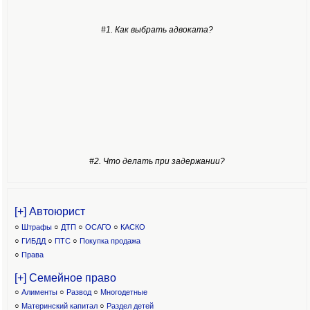
#1. Как выбрать адвоката?
#2. Что делать при задержании?
[+] Автоюрист
○
Штрафы
○
ДТП
○
ОСАГО
○
КАСКО
○
ГИБДД
○
ПТС
○
Покупка продажа
○
Права
[+] Семейное право
○
Алименты
○
Развод
○
Многодетные
○
Материнский капитал
○
Раздел детей