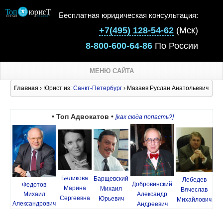
Бесплатная юридическая консультация:
+7(495) 128-54-62
(Мск)
8-800-600-64-86
По России
МЕНЮ САЙТА
Главная
› Юрист из:
Санкт-Петербург
› Мазаев Руслан Анатольевич
• Топ Адвокатов •
[как сюда попасть?]
Беликова
Барщевский
Лебедев
Добровинский
Федотов
Марина
Михаил
Вячеслав
Михаил
Александр
Сергеевна
Юрьевич
Михайлович
Александрович
Андреевич