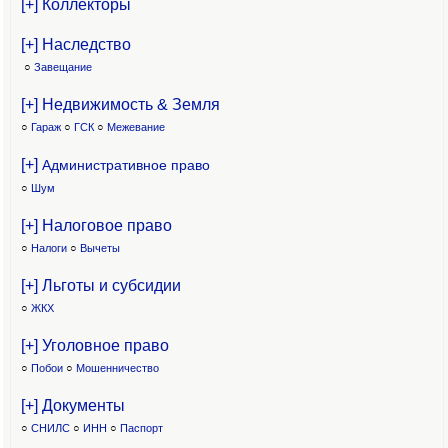
[+] Коллекторы
[+] Наследство
○
Завещание
[+] Недвижимость & Земля
○
Гараж
○
ГСК
○
Межевание
[+]
Административное право
○
Шум
[+] Налоговое право
○
Налоги
○
Вычеты
[+] Льготы и субсидии
○
ЖКХ
[+] Уголовное право
○
Побои
○
Мошенничество
[+] Документы
○
СНИЛС
○
ИНН
○
Паспорт