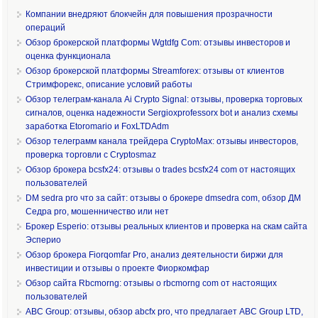
Компании внедряют блокчейн для повышения прозрачности
операций
Обзор брокерской платформы Wgtdfg Com: отзывы инвесторов и
оценка функционала
Обзор брокерской платформы Streamforex: отзывы от клиентов
Стримфорекс, описание условий работы
Обзор телеграм-канала Ai Crypto Signal: отзывы, проверка торговых
сигналов, оценка надежности Sergioxprofessorx bot и анализ схемы
заработка Etoromario и FoxLTDAdm
Обзор телеграмм канала трейдера CryptoMax: отзывы инвесторов,
проверка торговли с Cryptosmaz
Обзор брокера bcsfx24: отзывы о trades bcsfx24 com от настоящих
пользователей
DM sedra pro что за сайт: отзывы о брокере dmsedra com, обзор ДМ
Седра pro, мошенничество или нет
Брокер Esperio: отзывы реальных клиентов и проверка на скам сайта
Эсперио
Обзор брокера Fiorqomfar Pro, анализ деятельности биржи для
инвестиции и отзывы о проекте Фиоркомфар
Обзор сайта Rbcmorng: отзывы о rbcmorng com от настоящих
пользователей
ABC Group: отзывы, обзор abcfx pro, что предлагает ABC Group LTD,