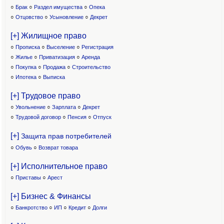
○
Брак
○
Раздел имущества
○
Опека
○
Отцовство
○
Усыновление
○
Декрет
[+] Жилищное право
○
Прописка
○
Выселение
○
Регистрация
○
Жилье
○
Приватизация
○
Аренда
○
Покупка
○
Продажа
○
Строительство
○
Ипотека
○
Выписка
[+] Трудовое право
○
Увольнение
○
Зарплата
○
Декрет
○
Трудовой договор
○
Пенсия
○
Отпуск
[+]
Защита прав потребителей
○
Обувь
○
Возврат товара
[+] Исполнительное право
○
Приставы
○
Арест
[+] Бизнес & Финансы
○
Банкротство
○
ИП
○
Кредит
○
Долги