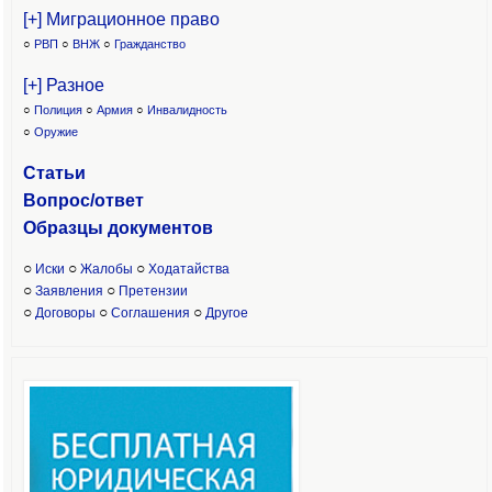
[+] Миграционное право
○
РВП
○
ВНЖ
○
Гражданство
[+] Разное
○
Полиция
○
Армия
○
Инвалидность
○
Оружие
Статьи
Вопрос/ответ
Образцы доку
ментов
○
○
○
Иски
Жалобы
Ходатайства
○
○
Заявления
Претензии
○
○
○
Договоры
Соглашения
Другое