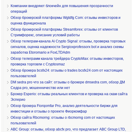
Компании внедряют блокчейн для повышения прозрачности
операций
Обзор брокерской платформы Wgtdfg Com: отзывы инвесторов и
оценка функционала
Обзор брокерской платформы Streamforex: отзывы от клиентов
Стримфорекс, описание условий работы
Обзор телеграм-канала Ai Crypto Signal: отзывы, проверка торговых
сигналов, оценка надежности Sergioxprofessorx bot и анализ схемы
заработка Etoromario и FoxLTDAdm
Обзор телеграмм канала трейдера CryptoMax: отзывы инвесторов,
проверка торговли с Cryptosmaz
Обзор брокера bcsfx24: отзывы о trades bcsfx24 com от настоящих
пользователей
DM sedra pro что за сайт: отзывы о брокере dmsedra com, обзор ДМ
Седра pro, мошенничество или нет
Брокер Esperio: отзывы реальных клиентов и проверка на скам сайта
Эсперио
Обзор брокера Fiorqomfar Pro, анализ деятельности биржи для
инвестиции и отзывы о проекте Фиоркомфар
Обзор сайта Rbcmorng: отзывы о rbcmorng com от настоящих
пользователей
ABC Group: отзывы, обзор abcfx pro, что предлагает ABC Group LTD,