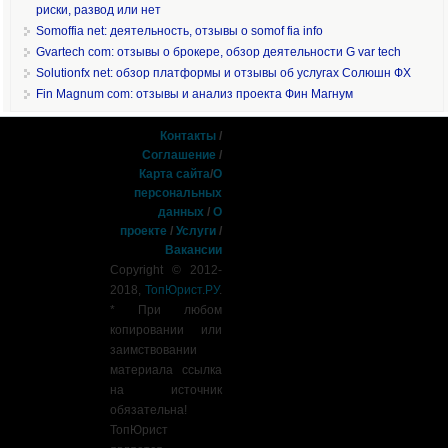
риски, развод или нет
Somoffia net: деятельность, отзывы о somof fia info
Gvartech com: отзывы о брокере, обзор деятельности G var tech
Solutionfx net: обзор платформы и отзывы об услугах Солюшн ФХ
Fin Magnum com: отзывы и анализ проекта Фин Магнум
Контакты
/
Соглашение
/
Карта сайта
/
О
персональных
данных
/
О
проекте
/
Услуги
/
Вакансии
Copyright © 2012-
2018,
ТопЮрист.РУ
.
* При любом
копировании или
заимствовании
материала ссылка
на источник
обязательна!
ТопЮрист