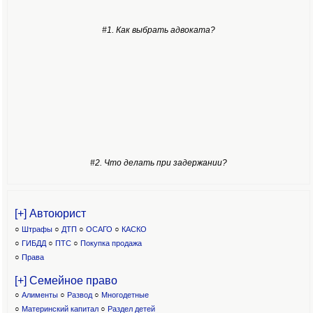
#1. Как выбрать адвоката?
#2. Что делать при задержании?
[+] Автоюрист
○
Штрафы
○
ДТП
○
ОСАГО
○
КАСКО
○
ГИБДД
○
ПТС
○
Покупка продажа
○
Права
[+] Семейное право
○
Алименты
○
Развод
○
Многодетные
○
Материнский капитал
○
Раздел детей