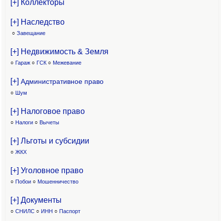
[+] Коллекторы
[+] Наследство
○
Завещание
[+] Недвижимость & Земля
○
Гараж
○
ГСК
○
Межевание
[+]
Административное право
○
Шум
[+] Налоговое право
○
Налоги
○
Вычеты
[+] Льготы и субсидии
○
ЖКХ
[+] Уголовное право
○
Побои
○
Мошенничество
[+] Документы
○
СНИЛС
○
ИНН
○
Паспорт