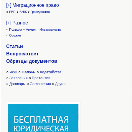
[+] Миграционное право
○
РВП
○
ВНЖ
○
Гражданство
[+] Разное
○
Полиция
○
Армия
○
Инвалидность
○
Оружие
Статьи
Вопрос/ответ
Образцы доку
ментов
○
○
○
Иски
Жалобы
Ходатайства
○
○
Заявления
Претензии
○
○
○
Договоры
Соглашения
Другое