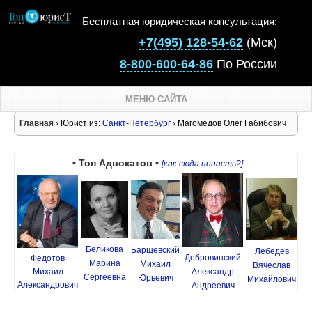
Бесплатная юридическая консультация:
+7(495) 128-54-62
(Мск)
8-800-600-64-86
По России
МЕНЮ САЙТА
Главная
› Юрист из:
Санкт-Петербург
› Магомедов Олег Габибович
• Топ Адвокатов •
[как сюда попасть?]
Беликова
Барщевский
Лебедев
Добровинский
Федотов
Марина
Михаил
Вячеслав
Михаил
Александр
Сергеевна
Юрьевич
Михайлович
Александрович
Андреевич