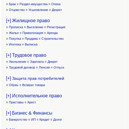
○
Брак
○
Раздел имущества
○
Опека
○
Отцовство
○
Усыновление
○
Декрет
[+] Жилищное право
○
Прописка
○
Выселение
○
Регистрация
○
Жилье
○
Приватизация
○
Аренда
○
Покупка
○
Продажа
○
Строительство
○
Ипотека
○
Выписка
[+] Трудовое право
○
Увольнение
○
Зарплата
○
Декрет
○
Трудовой договор
○
Пенсия
○
Отпуск
[+]
Защита прав потребителей
○
Обувь
○
Возврат товара
[+] Исполнительное право
○
Приставы
○
Арест
[+] Бизнес & Финансы
○
Банкротство
○
ИП
○
Кредит
○
Долги