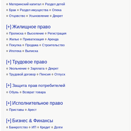
○
Материнский капитал
○
Раздел детей
○
Брак
○
Раздел имущества
○
Опека
○
Отцовство
○
Усыновление
○
Декрет
[+] Жилищное право
○
Прописка
○
Выселение
○
Регистрация
○
Жилье
○
Приватизация
○
Аренда
○
Покупка
○
Продажа
○
Строительство
○
Ипотека
○
Выписка
[+] Трудовое право
○
Увольнение
○
Зарплата
○
Декрет
○
Трудовой договор
○
Пенсия
○
Отпуск
[+]
Защита прав потребителей
○
Обувь
○
Возврат товара
[+] Исполнительное право
○
Приставы
○
Арест
[+] Бизнес & Финансы
○
Банкротство
○
ИП
○
Кредит
○
Долги