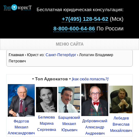
Бесплатная юридическая консультация:
+7(495) 128-54-62
(Мск)
8-800-600-64-86
По России
МЕНЮ САЙТА
Главная
› Юрист из:
Санкт-Петербург
› Лопатин Владимир
Петрович
• Топ Адвокатов •
[как сюда попасть?]
Беликова
Барщевский
Лебедев
Добровинский
Федотов
Марина
Михаил
Вячеслав
Михаил
Александр
Сергеевна
Юрьевич
Михайлович
Александрович
Андреевич