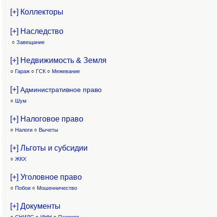
[+] Коллекторы
[+] Наследство
○
Завещание
[+] Недвижимость & Земля
○
Гараж
○
ГСК
○
Межевание
[+]
Административное право
○
Шум
[+] Налоговое право
○
Налоги
○
Вычеты
[+] Льготы и субсидии
○
ЖКХ
[+] Уголовное право
○
Побои
○
Мошенничество
[+] Документы