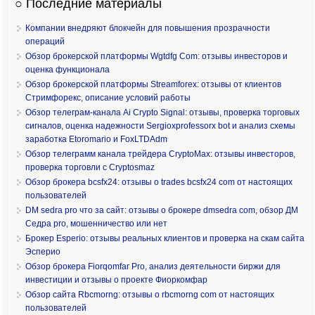
○ Последние материалы
Компании внедряют блокчейн для повышения прозрачности
операций
Обзор брокерской платформы Wgtdfg Com: отзывы инвесторов и
оценка функционала
Обзор брокерской платформы Streamforex: отзывы от клиентов
Стримфорекс, описание условий работы
Обзор телеграм-канала Ai Crypto Signal: отзывы, проверка торговых
сигналов, оценка надежности Sergioxprofessorx bot и анализ схемы
заработка Etoromario и FoxLTDAdm
Обзор телеграмм канала трейдера CryptoMax: отзывы инвесторов,
проверка торговли с Cryptosmaz
Обзор брокера bcsfx24: отзывы о trades bcsfx24 com от настоящих
пользователей
DM sedra pro что за сайт: отзывы о брокере dmsedra com, обзор ДМ
Седра pro, мошенничество или нет
Брокер Esperio: отзывы реальных клиентов и проверка на скам сайта
Эсперио
Обзор брокера Fiorqomfar Pro, анализ деятельности биржи для
инвестиции и отзывы о проекте Фиоркомфар
Обзор сайта Rbcmorng: отзывы о rbcmorng com от настоящих
пользователей