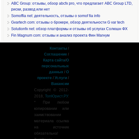
ABC Group: отзывы, обзор abcfx pro, что предлагает ABC Group LTD,
риски, развод или нет
Somoffia net: деятельность, отзывы о somof fia info
Gvartech com: отзывы о брокере, обзор деятельности G var tech
Solutionfx net: обзор платформы и отзывы об услугах Солюшн ФХ
Fin Magnum com: отзывы и анализ проекта Фин Магнум
Контакты
/
Соглашение
/
Карта сайта
/
О
персональных
данных
/
О
проекте
/
Услуги
/
Вакансии
Copyright © 2012-
2018,
ТопЮрист.РУ
.
* При любом
копировании или
заимствовании
материала ссылка
на источник
обязательна!