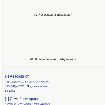
#1. Как выбрать адвоката?
#2. Что делать при задержании?
[+] Автоюрист
○
Штрафы
○
ДТП
○
ОСАГО
○
КАСКО
○
ГИБДД
○
ПТС
○
Покупка продажа
○
Права
[+] Семейное право
○
Алименты
○
Развод
○
Многодетные