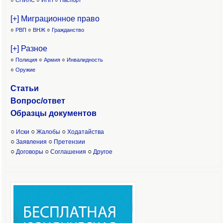
○
СНИЛС
○
ИНН
○
Паспорт
[+] Миграционное право
○
РВП
○
ВНЖ
○
Гражданство
[+] Разное
○
Полиция
○
Армия
○
Инвалидность
○
Оружие
Статьи
Вопрос/ответ
Образцы доку
ментов
○
○
○
Иски
Жалобы
Ходатайства
○
○
Заявления
Претензии
○
○
○
Договоры
Соглашения
Другое