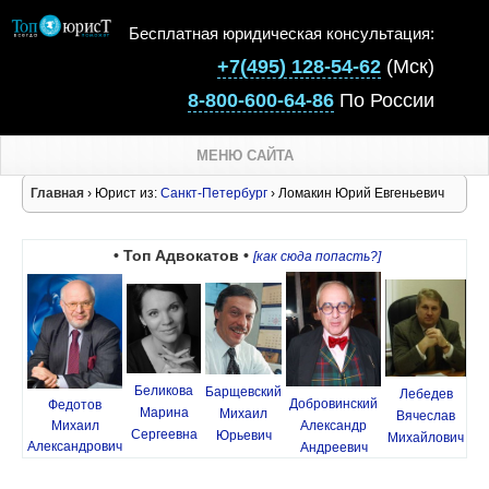
Бесплатная юридическая консультация:
+7(495) 128-54-62
(Мск)
8-800-600-64-86
По России
МЕНЮ САЙТА
Главная
› Юрист из:
Санкт-Петербург
› Ломакин Юрий Евгеньевич
• Топ Адвокатов •
[как сюда попасть?]
Беликова
Барщевский
Лебедев
Добровинский
Федотов
Марина
Михаил
Вячеслав
Михаил
Александр
Сергеевна
Юрьевич
Михайлович
Александрович
Андреевич