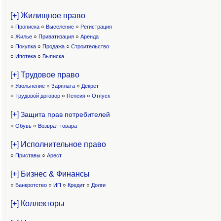
[+] Жилищное право
○
Прописка
○
Выселение
○
Регистрация
○
Жилье
○
Приватизация
○
Аренда
○
Покупка
○
Продажа
○
Строительство
○
Ипотека
○
Выписка
[+] Трудовое право
○
Увольнение
○
Зарплата
○
Декрет
○
Трудовой договор
○
Пенсия
○
Отпуск
[+]
Защита прав потребителей
○
Обувь
○
Возврат товара
[+] Исполнительное право
○
Приставы
○
Арест
[+] Бизнес & Финансы
○
Банкротство
○
ИП
○
Кредит
○
Долги
[+] Коллекторы