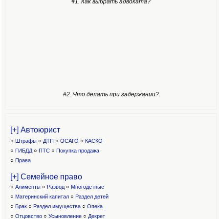
#1. Как выбрать адвоката?
#2. Что делать при задержании?
[+] Автоюрист
○
Штрафы
○
ДТП
○
ОСАГО
○
КАСКО
○
ГИБДД
○
ПТС
○
Покупка продажа
○
Права
[+] Семейное право
○
Алименты
○
Развод
○
Многодетные
○
Материнский капитал
○
Раздел детей
○
Брак
○
Раздел имущества
○
Опека
○
Отцовство
○
Усыновление
○
Декрет