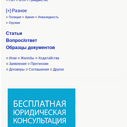
○
РВП
○
ВНЖ
○
Гражданство
[+] Разное
○
Полиция
○
Армия
○
Инвалидность
○
Оружие
Статьи
Вопрос/ответ
Образцы доку
ментов
○
○
○
Иски
Жалобы
Ходатайства
○
○
Заявления
Претензии
○
○
○
Договоры
Соглашения
Другое