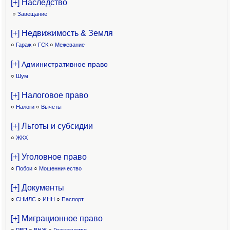
[+] Наследство
○
Завещание
[+] Недвижимость & Земля
○
Гараж
○
ГСК
○
Межевание
[+]
Административное право
○
Шум
[+] Налоговое право
○
Налоги
○
Вычеты
[+] Льготы и субсидии
○
ЖКХ
[+] Уголовное право
○
Побои
○
Мошенничество
[+] Документы
○
СНИЛС
○
ИНН
○
Паспорт
[+] Миграционное право