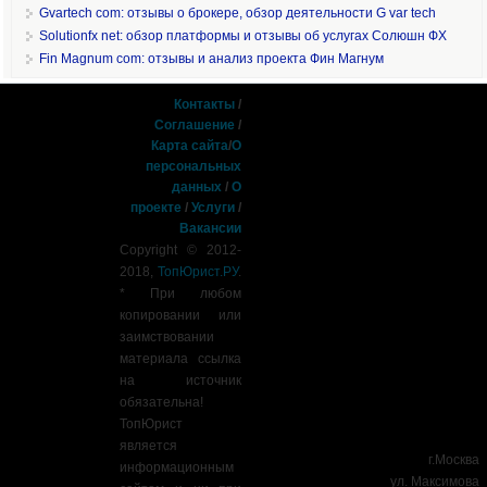
Gvartech com: отзывы о брокере, обзор деятельности G var tech
Solutionfx net: обзор платформы и отзывы об услугах Солюшн ФХ
Fin Magnum com: отзывы и анализ проекта Фин Магнум
Контакты
/
Соглашение
/
Карта сайта
/
О
персональных
данных
/
О
проекте
/
Услуги
/
Вакансии
Copyright © 2012-
2018,
ТопЮрист.РУ
.
* При любом
копировании или
заимствовании
материала ссылка
на источник
обязательна!
ТопЮрист
является
г.Москва
информационным
ул. Максимова