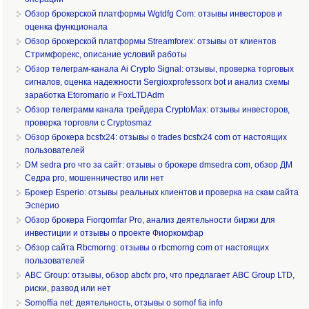
Обзор брокерской платформы Wgtdfg Com: отзывы инвесторов и
оценка функционала
Обзор брокерской платформы Streamforex: отзывы от клиентов
Стримфорекс, описание условий работы
Обзор телеграм-канала Ai Crypto Signal: отзывы, проверка торговых
сигналов, оценка надежности Sergioxprofessorx bot и анализ схемы
заработка Etoromario и FoxLTDAdm
Обзор телеграмм канала трейдера CryptoMax: отзывы инвесторов,
проверка торговли с Cryptosmaz
Обзор брокера bcsfx24: отзывы о trades bcsfx24 com от настоящих
пользователей
DM sedra pro что за сайт: отзывы о брокере dmsedra com, обзор ДМ
Седра pro, мошенничество или нет
Брокер Esperio: отзывы реальных клиентов и проверка на скам сайта
Эсперио
Обзор брокера Fiorqomfar Pro, анализ деятельности биржи для
инвестиции и отзывы о проекте Фиоркомфар
Обзор сайта Rbcmorng: отзывы о rbcmorng com от настоящих
пользователей
ABC Group: отзывы, обзор abcfx pro, что предлагает ABC Group LTD,
риски, развод или нет
Somoffia net: деятельность, отзывы о somof fia info