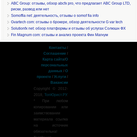
ABC Group: отзывы, обзор abcfx pro, что предлагает ABC Group LTD,
риски, развод или нет
Somoffia net: деятельность, отзывы о somof fia info
Gvartech com: отзывы о брокере, обзор деятельности G var tech
Solutionfx net: обзор платформы и отзывы об услугах Солюшн ФХ
Fin Magnum com: отзывы и анализ проекта Фин Магнум
Контакты
/
Соглашение
/
Карта сайта
/
О
персональных
данных
/
О
проекте
/
Услуги
/
Вакансии
Copyright © 2012-
2018,
ТопЮрист.РУ
.
* При любом
копировании или
заимствовании
материала ссылка
на источник
обязательна!