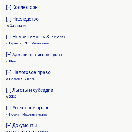
[+] Коллекторы
[+] Наследство
○
Завещание
[+] Недвижимость & Земля
○
Гараж
○
ГСК
○
Межевание
[+]
Административное право
○
Шум
[+] Налоговое право
○
Налоги
○
Вычеты
[+] Льготы и субсидии
○
ЖКХ
[+] Уголовное право
○
Побои
○
Мошенничество
[+] Документы