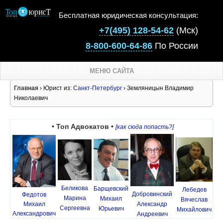
Бесплатная юридическая консультация:
+7(495) 128-54-62
(Мск)
8-800-600-64-86
По России
МЕНЮ САЙТА
Главная
› Юрист из:
Санкт-Петербург
› Земляницын Владимир
Николаевич
• Топ Адвокатов •
[как сюда попасть?]
Беликова
Барщевский
Лебедев
Добровинский
Федотов
Марина
Михаил
Вячеслав
Михаил
Александр
Сергеевна
Юрьевич
Михайлович
Александрович
Андреевич