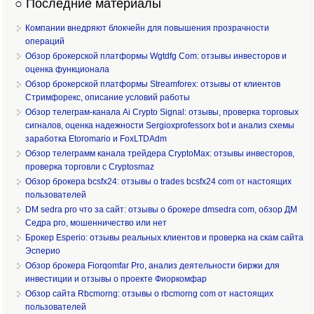
○ Последние материалы
Компании внедряют блокчейн для повышения прозрачности
операций
Обзор брокерской платформы Wgtdfg Com: отзывы инвесторов и
оценка функционала
Обзор брокерской платформы Streamforex: отзывы от клиентов
Стримфорекс, описание условий работы
Обзор телеграм-канала Ai Crypto Signal: отзывы, проверка торговых
сигналов, оценка надежности Sergioxprofessorx bot и анализ схемы
заработка Etoromario и FoxLTDAdm
Обзор телеграмм канала трейдера CryptoMax: отзывы инвесторов,
проверка торговли с Cryptosmaz
Обзор брокера bcsfx24: отзывы о trades bcsfx24 com от настоящих
пользователей
DM sedra pro что за сайт: отзывы о брокере dmsedra com, обзор ДМ
Седра pro, мошенничество или нет
Брокер Esperio: отзывы реальных клиентов и проверка на скам сайта
Эсперио
Обзор брокера Fiorqomfar Pro, анализ деятельности биржи для
инвестиции и отзывы о проекте Фиоркомфар
Обзор сайта Rbcmorng: отзывы о rbcmorng com от настоящих
пользователей