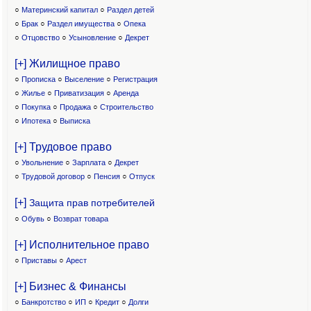
○
Материнский капитал
○
Раздел детей
○
Брак
○
Раздел имущества
○
Опека
○
Отцовство
○
Усыновление
○
Декрет
[+] Жилищное право
○
Прописка
○
Выселение
○
Регистрация
○
Жилье
○
Приватизация
○
Аренда
○
Покупка
○
Продажа
○
Строительство
○
Ипотека
○
Выписка
[+] Трудовое право
○
Увольнение
○
Зарплата
○
Декрет
○
Трудовой договор
○
Пенсия
○
Отпуск
[+]
Защита прав потребителей
○
Обувь
○
Возврат товара
[+] Исполнительное право
○
Приставы
○
Арест
[+] Бизнес & Финансы
○
Банкротство
○
ИП
○
Кредит
○
Долги