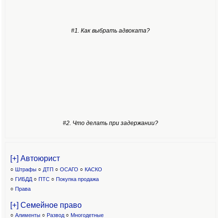
#1. Как выбрать адвоката?
#2. Что делать при задержании?
[+] Автоюрист
○
Штрафы
○
ДТП
○
ОСАГО
○
КАСКО
○
ГИБДД
○
ПТС
○
Покупка продажа
○
Права
[+] Семейное право
○
Алименты
○
Развод
○
Многодетные