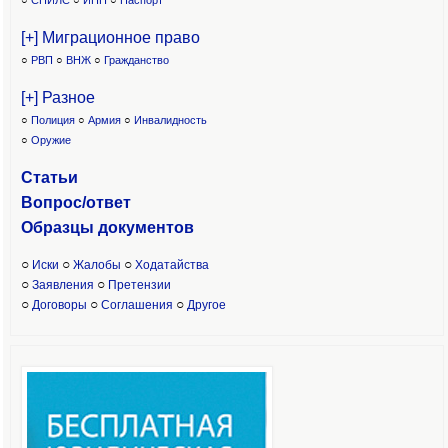
○
СНИЛС
○
ИНН
○
Паспорт
[+] Миграционное право
○
РВП
○
ВНЖ
○
Гражданство
[+] Разное
○
Полиция
○
Армия
○
Инвалидность
○
Оружие
Статьи
Вопрос/ответ
Образцы доку
ментов
○
○
○
Иски
Жалобы
Ходатайства
○
○
Заявления
Претензии
○
○
○
Договоры
Соглашения
Другое