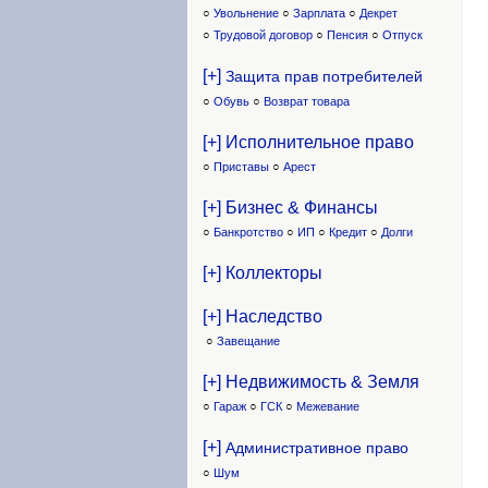
○
Увольнение
○
Зарплата
○
Декрет
○
Трудовой договор
○
Пенсия
○
Отпуск
[+]
Защита прав потребителей
○
Обувь
○
Возврат товара
[+] Исполнительное право
○
Приставы
○
Арест
[+] Бизнес & Финансы
○
Банкротство
○
ИП
○
Кредит
○
Долги
[+] Коллекторы
[+] Наследство
○
Завещание
[+] Недвижимость & Земля
○
Гараж
○
ГСК
○
Межевание
[+]
Административное право
○
Шум