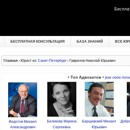
Беспла
БЕСПЛАТНАЯ КОНСУЛЬТАЦИЯ
БАЗА ЗНАНИЙ
ВСЕ ЮР
Главная
› Юрист из:
Санкт-Петербург
› Гаврилов Николай Юрьевич
• Топ Адвокатов •
[как сюда попа
Беликова Марина
Барщевский Михаил
Добро
Федотов Михаил
Александрович
Сергеевна
Юрьевич