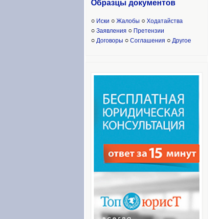
Образцы доку
ментов
○
○
○
Иски
Жалобы
Ходатайства
○
○
Заявления
Претензии
○
○
○
Договоры
Соглашения
Другое