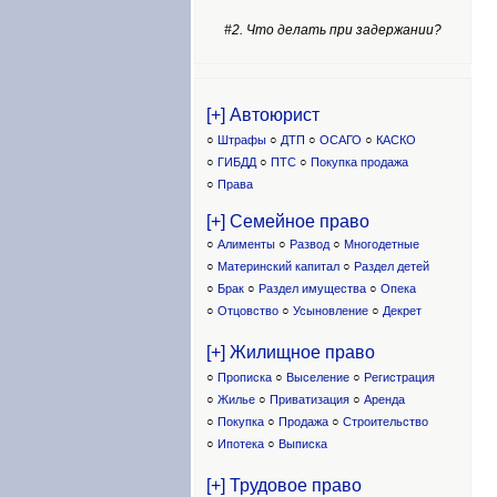
#2. Что делать при задержании?
[+] Автоюрист
○
Штрафы
○
ДТП
○
ОСАГО
○
КАСКО
○
ГИБДД
○
ПТС
○
Покупка продажа
○
Права
[+] Семейное право
○
Алименты
○
Развод
○
Многодетные
○
Материнский капитал
○
Раздел детей
○
Брак
○
Раздел имущества
○
Опека
○
Отцовство
○
Усыновление
○
Декрет
[+] Жилищное право
○
Прописка
○
Выселение
○
Регистрация
○
Жилье
○
Приватизация
○
Аренда
○
Покупка
○
Продажа
○
Строительство
○
Ипотека
○
Выписка
[+] Трудовое право