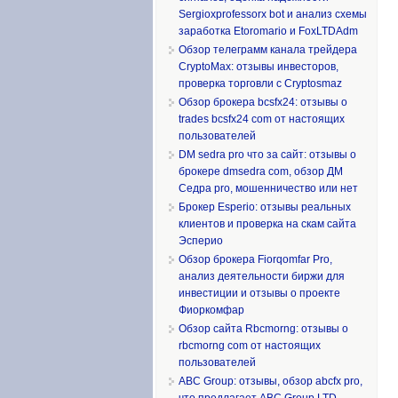
Sergioxprofessorx bot и анализ схемы
заработка Etoromario и FoxLTDAdm
Обзор телеграмм канала трейдера
CryptoMax: отзывы инвесторов,
проверка торговли с Cryptosmaz
Обзор брокера bcsfx24: отзывы о
trades bcsfx24 com от настоящих
пользователей
DM sedra pro что за сайт: отзывы о
брокере dmsedra com, обзор ДМ
Седра pro, мошенничество или нет
Брокер Esperio: отзывы реальных
клиентов и проверка на скам сайта
Эсперио
Обзор брокера Fiorqomfar Pro,
анализ деятельности биржи для
инвестиции и отзывы о проекте
Фиоркомфар
Обзор сайта Rbcmorng: отзывы о
rbcmorng com от настоящих
пользователей
ABC Group: отзывы, обзор abcfx pro,
что предлагает ABC Group LTD,