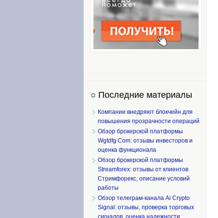
○ Последние материалы
Компании внедряют блокчейн для
повышения прозрачности операций
Обзор брокерской платформы
Wgtdfg Com: отзывы инвесторов и
оценка функционала
Обзор брокерской платформы
Streamforex: отзывы от клиентов
Стримфорекс, описание условий
работы
Обзор телеграм-канала Ai Crypto
Signal: отзывы, проверка торговых
сигналов, оценка надежности