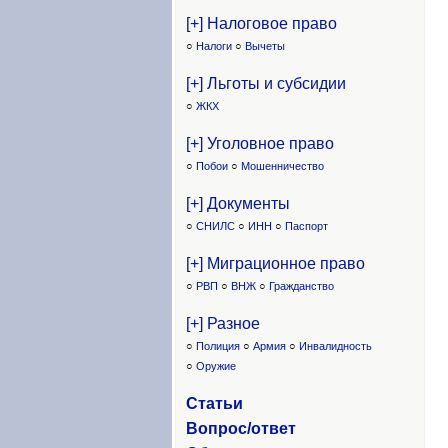
[+] Налоговое право
○
Налоги
○
Вычеты
[+] Льготы и субсидии
○
ЖКХ
[+] Уголовное право
○
Побои
○
Мошенничество
[+] Документы
○
СНИЛС
○
ИНН
○
Паспорт
[+] Миграционное право
○
РВП
○
ВНЖ
○
Гражданство
[+] Разное
○
Полиция
○
Армия
○
Инвалидность
○
Оружие
Статьи
Вопрос/ответ