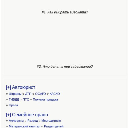
#1. Как выбрать адвоката?
#2. Что делать при задержании?
[+] Автоюрист
○
Штрафы
○
ДТП
○
ОСАГО
○
КАСКО
○
ГИБДД
○
ПТС
○
Покупка продажа
○
Права
[+] Семейное право
○
Алименты
○
Развод
○
Многодетные
○
Материнский капитал
○
Раздел детей