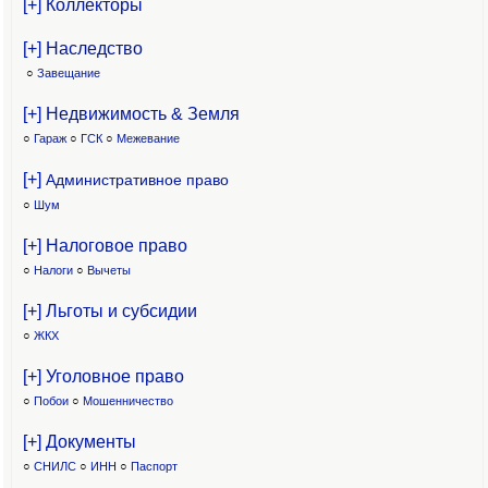
[+] Коллекторы
[+] Наследство
○
Завещание
[+] Недвижимость & Земля
○
Гараж
○
ГСК
○
Межевание
[+]
Административное право
○
Шум
[+] Налоговое право
○
Налоги
○
Вычеты
[+] Льготы и субсидии
○
ЖКХ
[+] Уголовное право
○
Побои
○
Мошенничество
[+] Документы
○
СНИЛС
○
ИНН
○
Паспорт