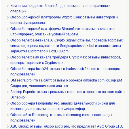
Компании внедряют блокчейн для повышения прозрачности
операций
Обзор брокерской платформы Wgtdfg Com: отзывы инвесторов и
оценка функционала
Обзор брокерской платформы Streamforex: отзывы от клиентов
Стримфорекс, описание условий работы
Обзор телеграм-канала Ai Crypto Signal: отзывы, проверка торговых
сигналов, оценка надежности Sergioxprofessorx bot и анализ схемы
заработка Etoromario и FoxLTDAdm
Обзор телеграмм канала трейдера CryptoMax: отзывы инвесторов,
проверка торговли с Cryptosmaz
Обзор брокера bcsfx24: отзывы о trades bcsfx24 com от настоящих
пользователей
DM sedra pro что за сайт: отзывы о брокере dmsedra com, обзор ДМ
Седра pro, мошенничество или нет
Брокер Esperio: отзывы реальных клиентов и проверка на скам сайта
Эсперио
Обзор брокера Fiorqomfar Pro, анализ деятельности биржи для
инвестиции и отзывы о проекте Фиоркомфар
Обзор сайта Rbcmorng: отзывы о rbcmorng com от настоящих
пользователей
ABC Group: отзывы, обзор abcfx pro, что предлагает ABC Group LTD,