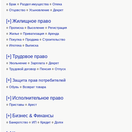
○
Брак
○
Раздел имущества
○
Опека
○
Отцовство
○
Усыновление
○
Декрет
[+] Жилищное право
○
Прописка
○
Выселение
○
Регистрация
○
Жилье
○
Приватизация
○
Аренда
○
Покупка
○
Продажа
○
Строительство
○
Ипотека
○
Выписка
[+] Трудовое право
○
Увольнение
○
Зарплата
○
Декрет
○
Трудовой договор
○
Пенсия
○
Отпуск
[+]
Защита прав потребителей
○
Обувь
○
Возврат товара
[+] Исполнительное право
○
Приставы
○
Арест
[+] Бизнес & Финансы
○
Банкротство
○
ИП
○
Кредит
○
Долги