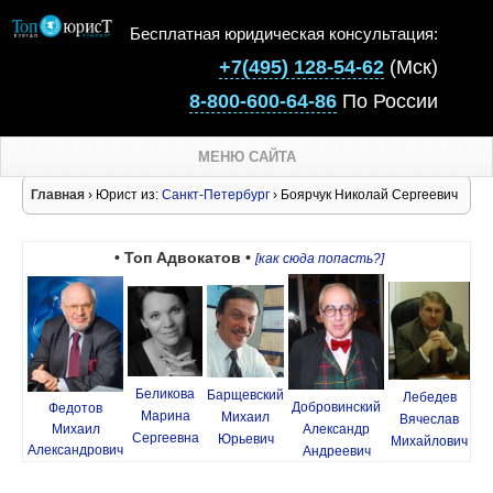
Бесплатная юридическая консультация:
+7(495) 128-54-62
(Мск)
8-800-600-64-86
По России
МЕНЮ САЙТА
Главная
› Юрист из:
Санкт-Петербург
› Боярчук Николай Сергеевич
• Топ Адвокатов •
[как сюда попасть?]
Беликова
Барщевский
Лебедев
Добровинский
Федотов
Марина
Михаил
Вячеслав
Михаил
Александр
Сергеевна
Юрьевич
Михайлович
Александрович
Андреевич