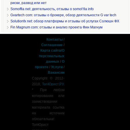
риски, развод или нет
Somoffia net: деятельность, отзывы о somof fia info
Gvartech com: отзывы о брокере, обзор деятельности G var tech
Solutionfx net: обзор платформы и отзывы об услугах Солюшн ФХ
Fin Magnum com: отзывы и анализ проекта Фин Магнум
Контакты
/
Соглашение
/
Карта сайта
/
О
персональных
данных
/
О
проекте
/
Услуги
/
Вакансии
Copyright © 2012-
2018,
ТопЮрист.РУ
.
* При любом
копировании или
заимствовании
материала ссылка
на источник
обязательна!
ТопЮрист