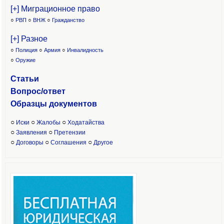
[+] Миграционное право
○
РВП
○
ВНЖ
○
Гражданство
[+] Разное
○
Полиция
○
Армия
○
Инвалидность
○
Оружие
Статьи
Вопрос/ответ
Образцы доку
ментов
○
○
○
Иски
Жалобы
Ходатайства
○
○
Заявления
Претензии
○
○
○
Договоры
Соглашения
Другое