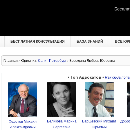
Беспла
БЕСПЛАТНАЯ КОНСУЛЬТАЦИЯ
БАЗА ЗНАНИЙ
ВСЕ ЮР
Главная
› Юрист из:
Санкт-Петербург
› Бородина Любовь Юрьевна
• Топ Адвокатов •
[как сюда попа
Беликова Марина
Барщевский Михаил
Добро
Федотов Михаил
Александрович
Сергеевна
Юрьевич