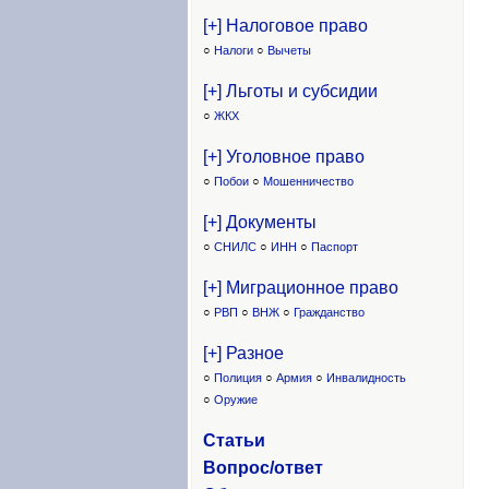
[+] Налоговое право
○
Налоги
○
Вычеты
[+] Льготы и субсидии
○
ЖКХ
[+] Уголовное право
○
Побои
○
Мошенничество
[+] Документы
○
СНИЛС
○
ИНН
○
Паспорт
[+] Миграционное право
○
РВП
○
ВНЖ
○
Гражданство
[+] Разное
○
Полиция
○
Армия
○
Инвалидность
○
Оружие
Статьи
Вопрос/ответ