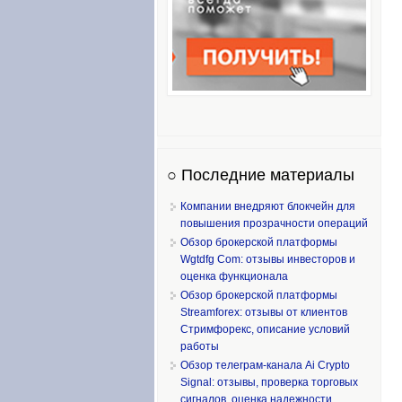
○ Последние материалы
Компании внедряют блокчейн для
повышения прозрачности операций
Обзор брокерской платформы
Wgtdfg Com: отзывы инвесторов и
оценка функционала
Обзор брокерской платформы
Streamforex: отзывы от клиентов
Стримфорекс, описание условий
работы
Обзор телеграм-канала Ai Crypto
Signal: отзывы, проверка торговых
сигналов, оценка надежности