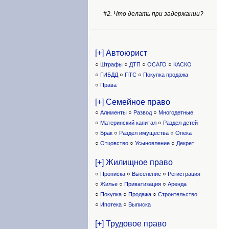
#2. Что делать при задержании?
[+] Автоюрист
○
Штрафы
○
ДТП
○
ОСАГО
○
КАСКО
○
ГИБДД
○
ПТС
○
Покупка продажа
○
Права
[+] Семейное право
○
Алименты
○
Развод
○
Многодетные
○
Материнский капитал
○
Раздел детей
○
Брак
○
Раздел имущества
○
Опека
○
Отцовство
○
Усыновление
○
Декрет
[+] Жилищное право
○
Прописка
○
Выселение
○
Регистрация
○
Жилье
○
Приватизация
○
Аренда
○
Покупка
○
Продажа
○
Строительство
○
Ипотека
○
Выписка
[+] Трудовое право