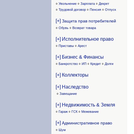
○
Увольнение
○
Зарплата
○
Декрет
○
Трудовой договор
○
Пенсия
○
Отпуск
[+]
Защита прав потребителей
○
Обувь
○
Возврат товара
[+] Исполнительное право
○
Приставы
○
Арест
[+] Бизнес & Финансы
○
Банкротство
○
ИП
○
Кредит
○
Долги
[+] Коллекторы
[+] Наследство
○
Завещание
[+] Недвижимость & Земля
○
Гараж
○
ГСК
○
Межевание
[+]
Административное право
○
Шум