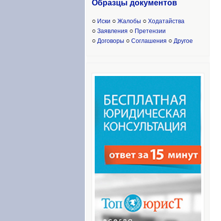
Образцы доку
ментов
○
○
○
Иски
Жалобы
Ходатайства
○
○
Заявления
Претензии
○
○
○
Договоры
Соглашения
Другое