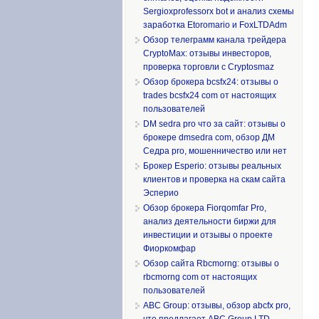
Sergioxprofessorx bot и анализ схемы
заработка Etoromario и FoxLTDAdm
Обзор телеграмм канала трейдера
CryptoMax: отзывы инвесторов,
проверка торговли с Cryptosmaz
Обзор брокера bcsfx24: отзывы о
trades bcsfx24 com от настоящих
пользователей
DM sedra pro что за сайт: отзывы о
брокере dmsedra com, обзор ДМ
Седра pro, мошенничество или нет
Брокер Esperio: отзывы реальных
клиентов и проверка на скам сайта
Эсперио
Обзор брокера Fiorqomfar Pro,
анализ деятельности биржи для
инвестиции и отзывы о проекте
Фиоркомфар
Обзор сайта Rbcmorng: отзывы о
rbcmorng com от настоящих
пользователей
ABC Group: отзывы, обзор abcfx pro,
что предлагает ABC Group LTD,