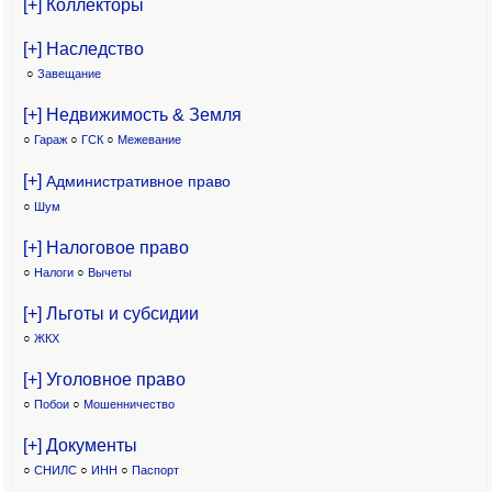
[+] Коллекторы
[+] Наследство
○
Завещание
[+] Недвижимость & Земля
○
Гараж
○
ГСК
○
Межевание
[+]
Административное право
○
Шум
[+] Налоговое право
○
Налоги
○
Вычеты
[+] Льготы и субсидии
○
ЖКХ
[+] Уголовное право
○
Побои
○
Мошенничество
[+] Документы
○
СНИЛС
○
ИНН
○
Паспорт