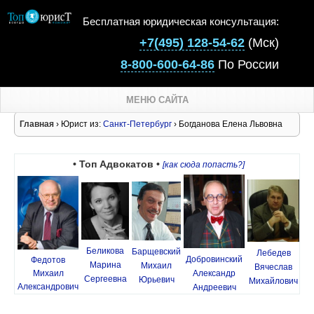
Бесплатная юридическая консультация:
+7(495) 128-54-62
(Мск)
8-800-600-64-86
По России
МЕНЮ САЙТА
Главная
› Юрист из:
Санкт-Петербург
› Богданова Елена Львовна
• Топ Адвокатов •
[как сюда попасть?]
Беликова
Барщевский
Лебедев
Добровинский
Федотов
Марина
Михаил
Вячеслав
Михаил
Александр
Сергеевна
Юрьевич
Михайлович
Александрович
Андреевич