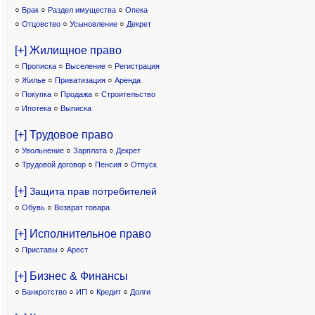
○
Брак
○
Раздел имущества
○
Опека
○
Отцовство
○
Усыновление
○
Декрет
[+] Жилищное право
○
Прописка
○
Выселение
○
Регистрация
○
Жилье
○
Приватизация
○
Аренда
○
Покупка
○
Продажа
○
Строительство
○
Ипотека
○
Выписка
[+] Трудовое право
○
Увольнение
○
Зарплата
○
Декрет
○
Трудовой договор
○
Пенсия
○
Отпуск
[+]
Защита прав потребителей
○
Обувь
○
Возврат товара
[+] Исполнительное право
○
Приставы
○
Арест
[+] Бизнес & Финансы
○
Банкротство
○
ИП
○
Кредит
○
Долги