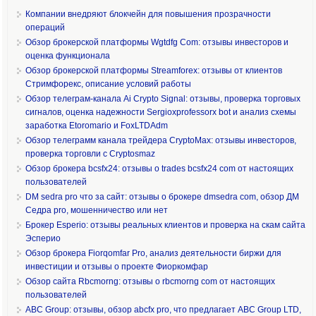
Компании внедряют блокчейн для повышения прозрачности
операций
Обзор брокерской платформы Wgtdfg Com: отзывы инвесторов и
оценка функционала
Обзор брокерской платформы Streamforex: отзывы от клиентов
Стримфорекс, описание условий работы
Обзор телеграм-канала Ai Crypto Signal: отзывы, проверка торговых
сигналов, оценка надежности Sergioxprofessorx bot и анализ схемы
заработка Etoromario и FoxLTDAdm
Обзор телеграмм канала трейдера CryptoMax: отзывы инвесторов,
проверка торговли с Cryptosmaz
Обзор брокера bcsfx24: отзывы о trades bcsfx24 com от настоящих
пользователей
DM sedra pro что за сайт: отзывы о брокере dmsedra com, обзор ДМ
Седра pro, мошенничество или нет
Брокер Esperio: отзывы реальных клиентов и проверка на скам сайта
Эсперио
Обзор брокера Fiorqomfar Pro, анализ деятельности биржи для
инвестиции и отзывы о проекте Фиоркомфар
Обзор сайта Rbcmorng: отзывы о rbcmorng com от настоящих
пользователей
ABC Group: отзывы, обзор abcfx pro, что предлагает ABC Group LTD,