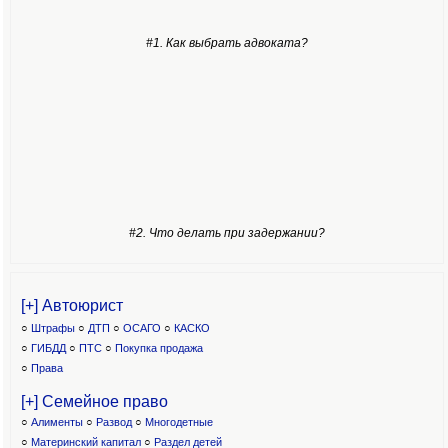
#1. Как выбрать адвоката?
#2. Что делать при задержании?
[+] Автоюрист
○
Штрафы
○
ДТП
○
ОСАГО
○
КАСКО
○
ГИБДД
○
ПТС
○
Покупка продажа
○
Права
[+] Семейное право
○
Алименты
○
Развод
○
Многодетные
○
Материнский капитал
○
Раздел детей