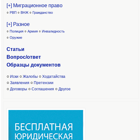
[+] Миграционное право
○
РВП
○
ВНЖ
○
Гражданство
[+] Разное
○
Полиция
○
Армия
○
Инвалидность
○
Оружие
Статьи
Вопрос/ответ
Образцы доку
ментов
○
○
○
Иски
Жалобы
Ходатайства
○
○
Заявления
Претензии
○
○
○
Договоры
Соглашения
Другое