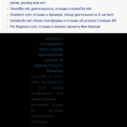
риски, развод или нет
Somoffia net: деятельность, отзывы о somof fia info
Gvartech com: отзывы о брокере, обзор деятельности G var tech
Solutionfx net: обзор платформы и отзывы об услугах Солюшн ФХ
Fin Magnum com: отзывы и анализ проекта Фин Магнум
Контакты
/
Соглашение
/
Карта сайта
/
О
персональных
данных
/
О
проекте
/
Услуги
/
Вакансии
Copyright © 2012-
2018,
ТопЮрист.РУ
.
* При любом
копировании или
заимствовании
материала ссылка
на источник
обязательна!
ТопЮрист