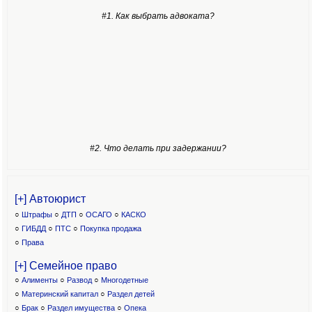
#1. Как выбрать адвоката?
#2. Что делать при задержании?
[+] Автоюрист
○
Штрафы
○
ДТП
○
ОСАГО
○
КАСКО
○
ГИБДД
○
ПТС
○
Покупка продажа
○
Права
[+] Семейное право
○
Алименты
○
Развод
○
Многодетные
○
Материнский капитал
○
Раздел детей
○
Брак
○
Раздел имущества
○
Опека