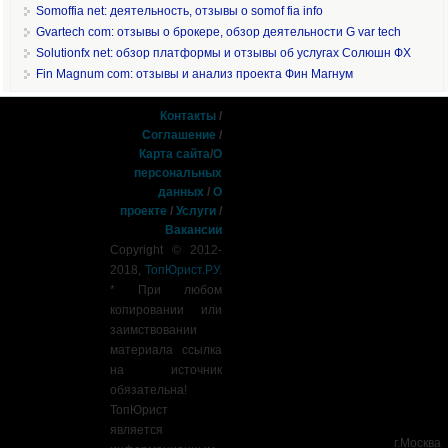
Somoffia net: деятельность, отзывы о somof fia info
Gvartech com: отзывы о брокере, обзор деятельности G var tech
Solutionfx net: обзор платформы и отзывы об услугах Солюшн ФХ
Fin Magnum com: отзывы и анализ проекта Фин Магнум
Контакты
/
Соглашение
/
Карта сайта
/
О
персональных
данных
/
О
проекте
/
Услуги
/
Вакансии
Copyright © 2012-
2018,
ТопЮрист.РУ
.
* При любом
копировании или
заимствовании
материала ссылка
на источник
обязательна!
ТопЮрист
является
г.Москва