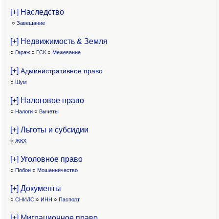
[+] Наследство
○
Завещание
[+] Недвижимость & Земля
○
Гараж
○
ГСК
○
Межевание
[+]
Административное право
○
Шум
[+] Налоговое право
○
Налоги
○
Вычеты
[+] Льготы и субсидии
○
ЖКХ
[+] Уголовное право
○
Побои
○
Мошенничество
[+] Документы
○
СНИЛС
○
ИНН
○
Паспорт
[+] Миграционное право