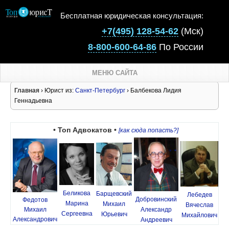
Бесплатная юридическая консультация:
+7(495) 128-54-62
(Мск)
8-800-600-64-86
По России
МЕНЮ САЙТА
Главная
› Юрист из:
Санкт-Петербург
› Балбекова Лидия
Геннадьевна
• Топ Адвокатов •
[как сюда попасть?]
Беликова
Барщевский
Лебедев
Добровинский
Федотов
Марина
Михаил
Вячеслав
Михаил
Александр
Сергеевна
Юрьевич
Михайлович
Александрович
Андреевич