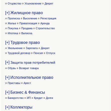
○
Отцовство
○
Усыновление
○
Декрет
[+] Жилищное право
○
Прописка
○
Выселение
○
Регистрация
○
Жилье
○
Приватизация
○
Аренда
○
Покупка
○
Продажа
○
Строительство
○
Ипотека
○
Выписка
[+] Трудовое право
○
Увольнение
○
Зарплата
○
Декрет
○
Трудовой договор
○
Пенсия
○
Отпуск
[+]
Защита прав потребителей
○
Обувь
○
Возврат товара
[+] Исполнительное право
○
Приставы
○
Арест
[+] Бизнес & Финансы
○
Банкротство
○
ИП
○
Кредит
○
Долги
[+] Коллекторы