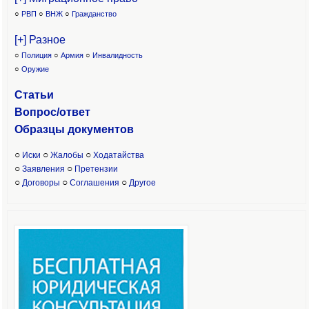
○
РВП
○
ВНЖ
○
Гражданство
[+] Разное
○
Полиция
○
Армия
○
Инвалидность
○
Оружие
Статьи
Вопрос/ответ
Образцы доку
ментов
○
○
○
Иски
Жалобы
Ходатайства
○
○
Заявления
Претензии
○
○
○
Договоры
Соглашения
Другое