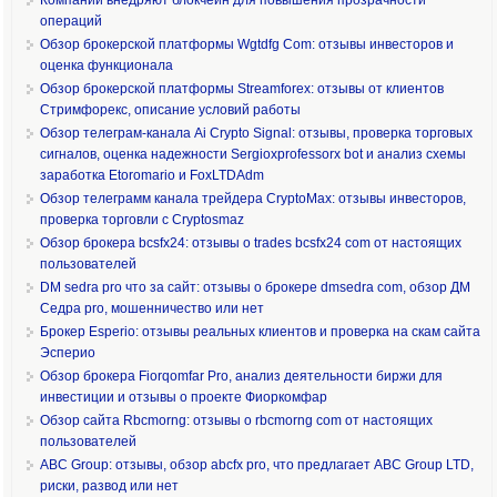
операций
Обзор брокерской платформы Wgtdfg Com: отзывы инвесторов и
оценка функционала
Обзор брокерской платформы Streamforex: отзывы от клиентов
Стримфорекс, описание условий работы
Обзор телеграм-канала Ai Crypto Signal: отзывы, проверка торговых
сигналов, оценка надежности Sergioxprofessorx bot и анализ схемы
заработка Etoromario и FoxLTDAdm
Обзор телеграмм канала трейдера CryptoMax: отзывы инвесторов,
проверка торговли с Cryptosmaz
Обзор брокера bcsfx24: отзывы о trades bcsfx24 com от настоящих
пользователей
DM sedra pro что за сайт: отзывы о брокере dmsedra com, обзор ДМ
Седра pro, мошенничество или нет
Брокер Esperio: отзывы реальных клиентов и проверка на скам сайта
Эсперио
Обзор брокера Fiorqomfar Pro, анализ деятельности биржи для
инвестиции и отзывы о проекте Фиоркомфар
Обзор сайта Rbcmorng: отзывы о rbcmorng com от настоящих
пользователей
ABC Group: отзывы, обзор abcfx pro, что предлагает ABC Group LTD,
риски, развод или нет