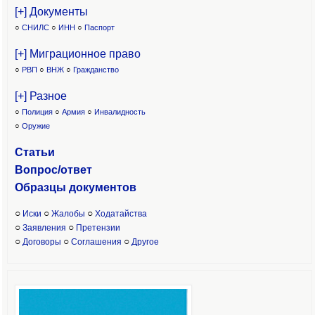
[+] Документы
○
СНИЛС
○
ИНН
○
Паспорт
[+] Миграционное право
○
РВП
○
ВНЖ
○
Гражданство
[+] Разное
○
Полиция
○
Армия
○
Инвалидность
○
Оружие
Статьи
Вопрос/ответ
Образцы доку
ментов
○
○
○
Иски
Жалобы
Ходатайства
○
○
Заявления
Претензии
○
○
○
Договоры
Соглашения
Другое