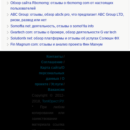
Обзор сайта Rbcmorng: отзывы о rbcmorng com от настоящих
пользователей
ABC Group: отзывы, обзор abcfx pro, что предлагает ABC Group LTD,
риски, развод или нет
Somoffia net: деятельность, отзывы о somof fia info
Gvartech com: отзывы о брокере, обзор деятельности G var tech
Solutionfx net: обзор платформы и отзывы об услугах Солюшн ФХ
Fin Magnum com: отзывы и анализ проекта Фин Магнум
Контакты
/
Соглашение
/
Карта сайта
/
О
персональных
данных
/
О
проекте
/
Услуги
/
Вакансии
Copyright © 2012-
2018,
ТопЮрист.РУ
.
* При любом
копировании или
заимствовании
материала ссылка