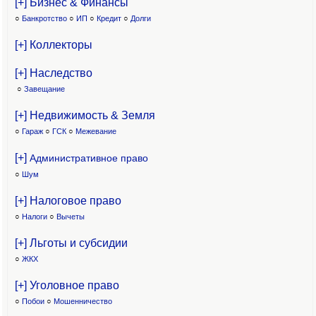
[+] Бизнес & Финансы
○
Банкротство
○
ИП
○
Кредит
○
Долги
[+] Коллекторы
[+] Наследство
○
Завещание
[+] Недвижимость & Земля
○
Гараж
○
ГСК
○
Межевание
[+]
Административное право
○
Шум
[+] Налоговое право
○
Налоги
○
Вычеты
[+] Льготы и субсидии
○
ЖКХ
[+] Уголовное право
○
Побои
○
Мошенничество