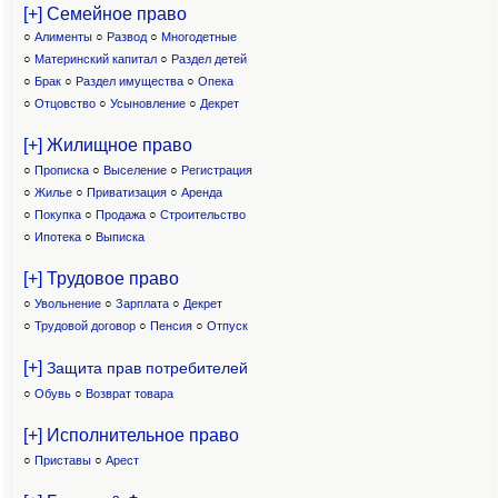
[+] Семейное право
○
Алименты
○
Развод
○
Многодетные
○
Материнский капитал
○
Раздел детей
○
Брак
○
Раздел имущества
○
Опека
○
Отцовство
○
Усыновление
○
Декрет
[+] Жилищное право
○
Прописка
○
Выселение
○
Регистрация
○
Жилье
○
Приватизация
○
Аренда
○
Покупка
○
Продажа
○
Строительство
○
Ипотека
○
Выписка
[+] Трудовое право
○
Увольнение
○
Зарплата
○
Декрет
○
Трудовой договор
○
Пенсия
○
Отпуск
[+]
Защита прав потребителей
○
Обувь
○
Возврат товара
[+] Исполнительное право
○
Приставы
○
Арест