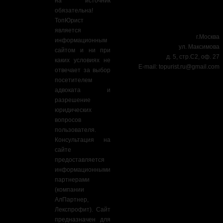
на источник
обязательна!
ТопЮрист
является
г.Москва
информационным
ул. Максимова
сайтом и ни при
д. 5, стр.С2, оф. 27
каких условиях не
E-mail:
topurist.ru@gmail.com
отвечает за выбор
посетителем
адвоката и
разрешение
юридических
вопросов
пользователя.
Консультация на
сайте
предоставляется
информационными
партнерами
(компании
АлПартнер,
Лекспрофит). Сайт
предназначен для