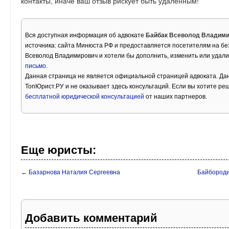
контакты, иначе ваш отзыв рискует быть удаленным!
Вся доступная информация об адвокате
Байбак Всеволод Владим
источника: сайта Минюста РФ и предоставляется посетителям на бе
Всеволод Владимирович и хотели бы дополнить, изменить или удал
письмо
.
Данная страница не является официальной страницей адвоката. Дан
ТопЮрист.РУ и не оказывает здесь консультаций. Если вы хотите ре
бесплатной юридической консультацией
от наших партнеров.
Еще юристы:
← Базарнова Наталия Сергеевна
Байбороди
Добавить комментарий