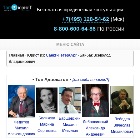
Бесплатная юридическая консультация:
+7(495) 128-54-62
(Мск)
8-800-600-64-86
По России
МЕНЮ САЙТА
Главная
› Юрист из:
Санкт-Петербург
› Байбак Всеволод
Владимирович
• Топ Адвокатов •
[как сюда попасть?]
Беликова
Барщевский
Лебедев
Добровинский
Федотов
Марина
Михаил
Вячеслав
Михаил
Александр
Сергеевна
Юрьевич
Михайлович
Александрович
Андреевич