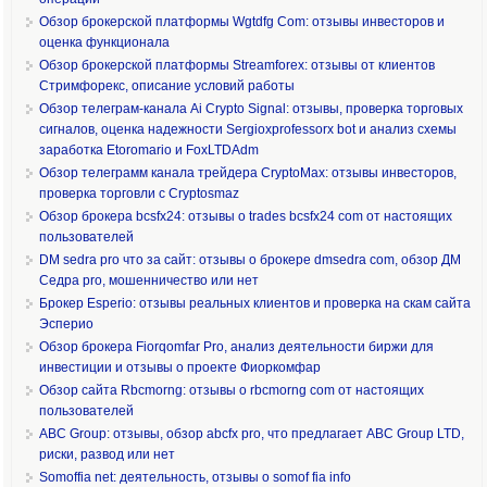
Обзор брокерской платформы Wgtdfg Com: отзывы инвесторов и
оценка функционала
Обзор брокерской платформы Streamforex: отзывы от клиентов
Стримфорекс, описание условий работы
Обзор телеграм-канала Ai Crypto Signal: отзывы, проверка торговых
сигналов, оценка надежности Sergioxprofessorx bot и анализ схемы
заработка Etoromario и FoxLTDAdm
Обзор телеграмм канала трейдера CryptoMax: отзывы инвесторов,
проверка торговли с Cryptosmaz
Обзор брокера bcsfx24: отзывы о trades bcsfx24 com от настоящих
пользователей
DM sedra pro что за сайт: отзывы о брокере dmsedra com, обзор ДМ
Седра pro, мошенничество или нет
Брокер Esperio: отзывы реальных клиентов и проверка на скам сайта
Эсперио
Обзор брокера Fiorqomfar Pro, анализ деятельности биржи для
инвестиции и отзывы о проекте Фиоркомфар
Обзор сайта Rbcmorng: отзывы о rbcmorng com от настоящих
пользователей
ABC Group: отзывы, обзор abcfx pro, что предлагает ABC Group LTD,
риски, развод или нет
Somoffia net: деятельность, отзывы о somof fia info