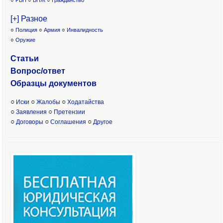
○
РВП
○
ВНЖ
○
Гражданство
[+] Разное
○
Полиция
○
Армия
○
Инвалидность
○
Оружие
Статьи
Вопрос/ответ
Образцы доку
ментов
○
○
○
Иски
Жалобы
Ходатайства
○
○
Заявления
Претензии
○
○
○
Договоры
Соглашения
Другое