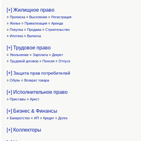
[+] Жилищное право
○
Прописка
○
Выселение
○
Регистрация
○
Жилье
○
Приватизация
○
Аренда
○
Покупка
○
Продажа
○
Строительство
○
Ипотека
○
Выписка
[+] Трудовое право
○
Увольнение
○
Зарплата
○
Декрет
○
Трудовой договор
○
Пенсия
○
Отпуск
[+]
Защита прав потребителей
○
Обувь
○
Возврат товара
[+] Исполнительное право
○
Приставы
○
Арест
[+] Бизнес & Финансы
○
Банкротство
○
ИП
○
Кредит
○
Долги
[+] Коллекторы