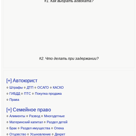
#1. Как выбрать адвоката?
#2. Что делать при задержании?
[+] Автоюрист
○
Штрафы
○
ДТП
○
ОСАГО
○
КАСКО
○
ГИБДД
○
ПТС
○
Покупка продажа
○
Права
[+] Семейное право
○
Алименты
○
Развод
○
Многодетные
○
Материнский капитал
○
Раздел детей
○
Брак
○
Раздел имущества
○
Опека
○
Отцовство
○
Усыновление
○
Декрет