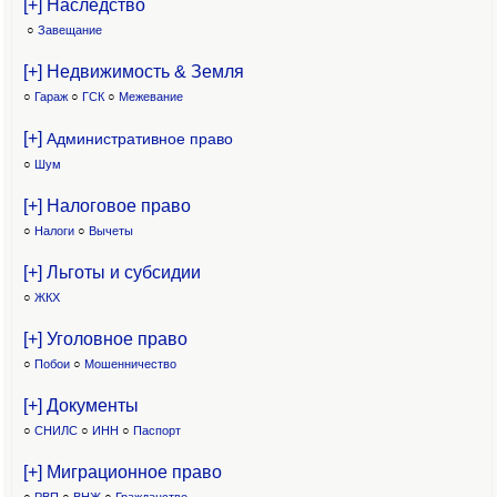
[+] Наследство
○
Завещание
[+] Недвижимость & Земля
○
Гараж
○
ГСК
○
Межевание
[+]
Административное право
○
Шум
[+] Налоговое право
○
Налоги
○
Вычеты
[+] Льготы и субсидии
○
ЖКХ
[+] Уголовное право
○
Побои
○
Мошенничество
[+] Документы
○
СНИЛС
○
ИНН
○
Паспорт
[+] Миграционное право