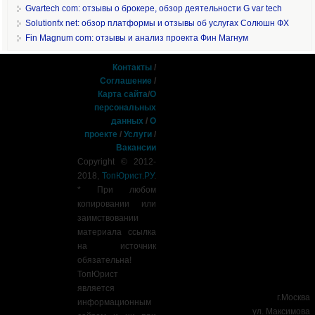
Gvartech com: отзывы о брокере, обзор деятельности G var tech
Solutionfx net: обзор платформы и отзывы об услугах Солюшн ФХ
Fin Magnum com: отзывы и анализ проекта Фин Магнум
Контакты
/
Соглашение
/
Карта сайта
/
О
персональных
данных
/
О
проекте
/
Услуги
/
Вакансии
Copyright © 2012-
2018,
ТопЮрист.РУ
.
* При любом
копировании или
заимствовании
материала ссылка
на источник
обязательна!
ТопЮрист
является
г.Москва
информационным
ул. Максимова