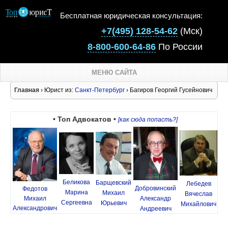
Бесплатная юридическая консультация:
+7(495) 128-54-62
(Мск)
8-800-600-64-86
По России
МЕНЮ САЙТА
Главная
› Юрист из:
Санкт-Петербург
› Багиров Георгий Гусейнович
• Топ Адвокатов •
[как сюда попасть?]
Беликова
Барщевский
Лебедев
Добровинский
Федотов
Марина
Михаил
Вячеслав
Михаил
Александр
Сергеевна
Юрьевич
Михайлович
Александрович
Андреевич