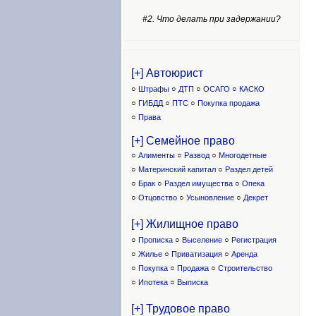
#2. Что делать при задержании?
[+] Автоюрист
○
Штрафы
○
ДТП
○
ОСАГО
○
КАСКО
○
ГИБДД
○
ПТС
○
Покупка продажа
○
Права
[+] Семейное право
○
Алименты
○
Развод
○
Многодетные
○
Материнский капитал
○
Раздел детей
○
Брак
○
Раздел имущества
○
Опека
○
Отцовство
○
Усыновление
○
Декрет
[+] Жилищное право
○
Прописка
○
Выселение
○
Регистрация
○
Жилье
○
Приватизация
○
Аренда
○
Покупка
○
Продажа
○
Строительство
○
Ипотека
○
Выписка
[+] Трудовое право