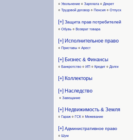
○
Увольнение
○
Зарплата
○
Декрет
○
Трудовой договор
○
Пенсия
○
Отпуск
[+]
Защита прав потребителей
○
Обувь
○
Возврат товара
[+] Исполнительное право
○
Приставы
○
Арест
[+] Бизнес & Финансы
○
Банкротство
○
ИП
○
Кредит
○
Долги
[+] Коллекторы
[+] Наследство
○
Завещание
[+] Недвижимость & Земля
○
Гараж
○
ГСК
○
Межевание
[+]
Административное право
○
Шум