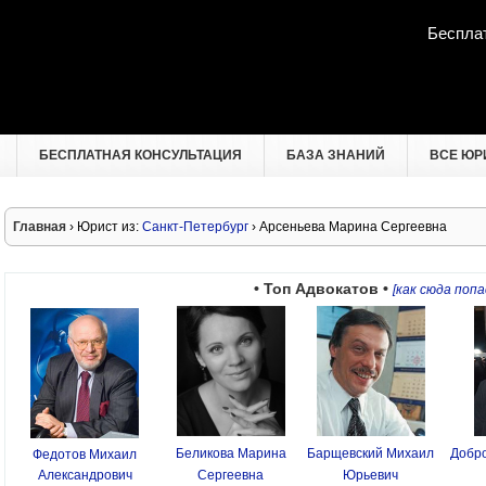
Беспла
БЕСПЛАТНАЯ КОНСУЛЬТАЦИЯ
БАЗА ЗНАНИЙ
ВСЕ ЮР
Главная
› Юрист из:
Санкт-Петербург
› Арсеньева Марина Сергеевна
• Топ Адвокатов •
[как сюда попа
Беликова Марина
Барщевский Михаил
Добро
Федотов Михаил
Александрович
Сергеевна
Юрьевич