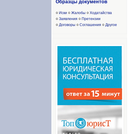
Образцы доку
ментов
○
○
○
Иски
Жалобы
Ходатайства
○
○
Заявления
Претензии
○
○
○
Договоры
Соглашения
Другое