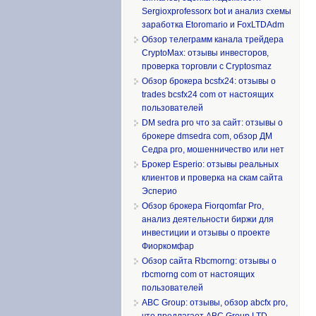
Sergioxprofessorx bot и анализ схемы
заработка Etoromario и FoxLTDAdm
Обзор телеграмм канала трейдера
CryptoMax: отзывы инвесторов,
проверка торговли с Cryptosmaz
Обзор брокера bcsfx24: отзывы о
trades bcsfx24 com от настоящих
пользователей
DM sedra pro что за сайт: отзывы о
брокере dmsedra com, обзор ДМ
Седра pro, мошенничество или нет
Брокер Esperio: отзывы реальных
клиентов и проверка на скам сайта
Эсперио
Обзор брокера Fiorqomfar Pro,
анализ деятельности биржи для
инвестиции и отзывы о проекте
Фиоркомфар
Обзор сайта Rbcmorng: отзывы о
rbcmorng com от настоящих
пользователей
ABC Group: отзывы, обзор abcfx pro,
что предлагает ABC Group LTD,