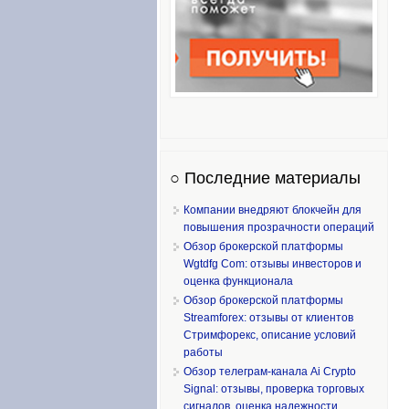
○ Последние материалы
Компании внедряют блокчейн для
повышения прозрачности операций
Обзор брокерской платформы
Wgtdfg Com: отзывы инвесторов и
оценка функционала
Обзор брокерской платформы
Streamforex: отзывы от клиентов
Стримфорекс, описание условий
работы
Обзор телеграм-канала Ai Crypto
Signal: отзывы, проверка торговых
сигналов, оценка надежности