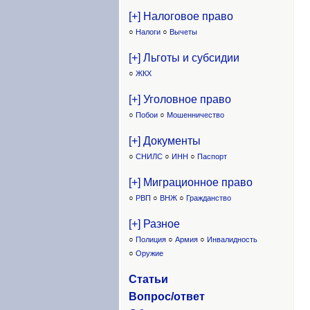
[+] Налоговое право
○
Налоги
○
Вычеты
[+] Льготы и субсидии
○
ЖКХ
[+] Уголовное право
○
Побои
○
Мошенничество
[+] Документы
○
СНИЛС
○
ИНН
○
Паспорт
[+] Миграционное право
○
РВП
○
ВНЖ
○
Гражданство
[+] Разное
○
Полиция
○
Армия
○
Инвалидность
○
Оружие
Статьи
Вопрос/ответ