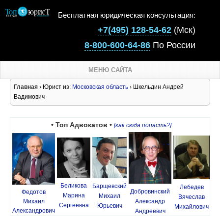
Бесплатная юридическая консультация:
+7(495) 128-54-62
(Мск)
8-800-600-64-86
По России
МЕНЮ САЙТА
Главная
› Юрист из:
Московская область
› Шкельдин Андрей
Вадимович
• Топ Адвокатов •
[как сюда попасть?]
Беликова
Барщевский
Лебедев
Добровинский
Федотов
Марина
Михаил
Вячеслав
Михаил
Александр
Сергеевна
Юрьевич
Михайлович
Александрович
Андреевич