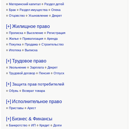
○
Материнский капитал
○
Раздел детей
○
Брак
○
Раздел имущества
○
Опека
○
Отцовство
○
Усыновление
○
Декрет
[+] Жилищное право
○
Прописка
○
Выселение
○
Регистрация
○
Жилье
○
Приватизация
○
Аренда
○
Покупка
○
Продажа
○
Строительство
○
Ипотека
○
Выписка
[+] Трудовое право
○
Увольнение
○
Зарплата
○
Декрет
○
Трудовой договор
○
Пенсия
○
Отпуск
[+]
Защита прав потребителей
○
Обувь
○
Возврат товара
[+] Исполнительное право
○
Приставы
○
Арест
[+] Бизнес & Финансы
○
Банкротство
○
ИП
○
Кредит
○
Долги