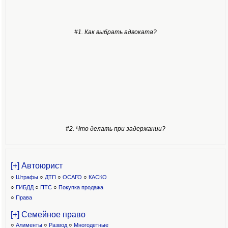
#1. Как выбрать адвоката?
#2. Что делать при задержании?
[+] Автоюрист
○
Штрафы
○
ДТП
○
ОСАГО
○
КАСКО
○
ГИБДД
○
ПТС
○
Покупка продажа
○
Права
[+] Семейное право
○
Алименты
○
Развод
○
Многодетные