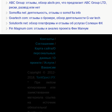
ABC Group: отзывы, обзор abcfx pro, что предлагает ABC Group LTD,
риски, развод или нет
Somoffia net: деятельность, отзывы о somof fia info
Gvartech com: отзывы о брокере, обзор деятельности G var tech
Solutionfx net: обзор платформы и отзывы об услугах Солюшн ФХ
Fin Magnum com: отзывы и анализ проекта Фин Магнум
Контакты
/
Соглашение
/
Карта сайта
/
О
персональных
данных
/
О
проекте
/
Услуги
/
Вакансии
Copyright © 2012-
2018,
ТопЮрист.РУ
.
* При любом
копировании или
заимствовании
материала ссылка
на источник
обязательна!