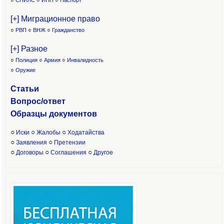
○
СНИЛС
○
ИНН
○
Паспорт
[+] Миграционное право
○
РВП
○
ВНЖ
○
Гражданство
[+] Разное
○
Полиция
○
Армия
○
Инвалидность
○
Оружие
Статьи
Вопрос/ответ
Образцы доку
ментов
○
○
○
Иски
Жалобы
Ходатайства
○
○
Заявления
Претензии
○
○
○
Договоры
Соглашения
Другое