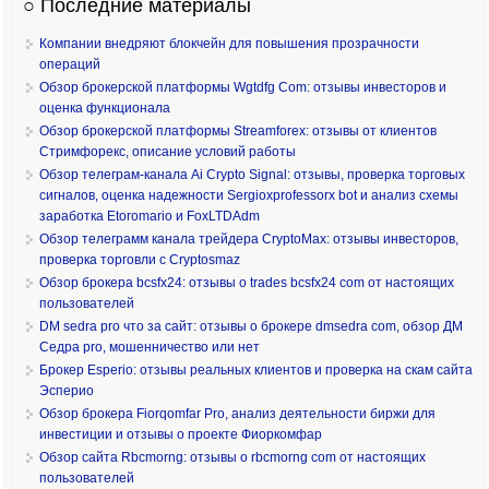
○ Последние материалы
Компании внедряют блокчейн для повышения прозрачности
операций
Обзор брокерской платформы Wgtdfg Com: отзывы инвесторов и
оценка функционала
Обзор брокерской платформы Streamforex: отзывы от клиентов
Стримфорекс, описание условий работы
Обзор телеграм-канала Ai Crypto Signal: отзывы, проверка торговых
сигналов, оценка надежности Sergioxprofessorx bot и анализ схемы
заработка Etoromario и FoxLTDAdm
Обзор телеграмм канала трейдера CryptoMax: отзывы инвесторов,
проверка торговли с Cryptosmaz
Обзор брокера bcsfx24: отзывы о trades bcsfx24 com от настоящих
пользователей
DM sedra pro что за сайт: отзывы о брокере dmsedra com, обзор ДМ
Седра pro, мошенничество или нет
Брокер Esperio: отзывы реальных клиентов и проверка на скам сайта
Эсперио
Обзор брокера Fiorqomfar Pro, анализ деятельности биржи для
инвестиции и отзывы о проекте Фиоркомфар
Обзор сайта Rbcmorng: отзывы о rbcmorng com от настоящих
пользователей