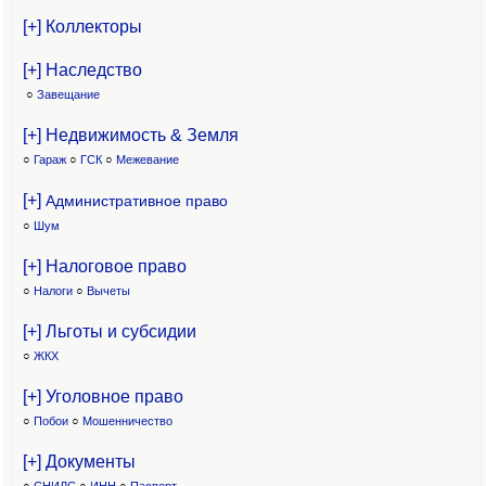
[+] Коллекторы
[+] Наследство
○
Завещание
[+] Недвижимость & Земля
○
Гараж
○
ГСК
○
Межевание
[+]
Административное право
○
Шум
[+] Налоговое право
○
Налоги
○
Вычеты
[+] Льготы и субсидии
○
ЖКХ
[+] Уголовное право
○
Побои
○
Мошенничество
[+] Документы