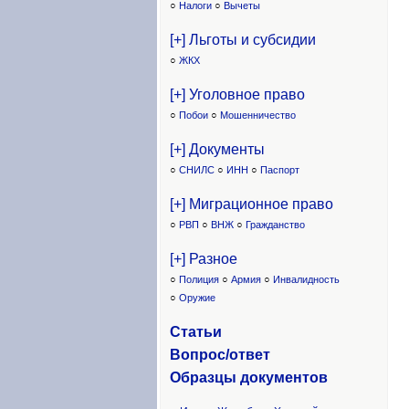
○
Налоги
○
Вычеты
[+] Льготы и субсидии
○
ЖКХ
[+] Уголовное право
○
Побои
○
Мошенничество
[+] Документы
○
СНИЛС
○
ИНН
○
Паспорт
[+] Миграционное право
○
РВП
○
ВНЖ
○
Гражданство
[+] Разное
○
Полиция
○
Армия
○
Инвалидность
○
Оружие
Статьи
Вопрос/ответ
Образцы доку
ментов