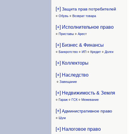
[+]
Защита прав потребителей
○
Обувь
○
Возврат товара
[+] Исполнительное право
○
Приставы
○
Арест
[+] Бизнес & Финансы
○
Банкротство
○
ИП
○
Кредит
○
Долги
[+] Коллекторы
[+] Наследство
○
Завещание
[+] Недвижимость & Земля
○
Гараж
○
ГСК
○
Межевание
[+]
Административное право
○
Шум
[+] Налоговое право