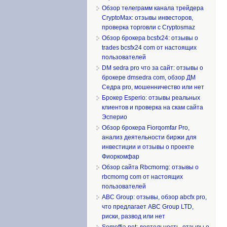
Обзор телеграмм канала трейдера
CryptoMax: отзывы инвесторов,
проверка торговли с Cryptosmaz
Обзор брокера bcsfx24: отзывы о
trades bcsfx24 com от настоящих
пользователей
DM sedra pro что за сайт: отзывы о
брокере dmsedra com, обзор ДМ
Седра pro, мошенничество или нет
Брокер Esperio: отзывы реальных
клиентов и проверка на скам сайта
Эсперио
Обзор брокера Fiorqomfar Pro,
анализ деятельности биржи для
инвестиции и отзывы о проекте
Фиоркомфар
Обзор сайта Rbcmorng: отзывы о
rbcmorng com от настоящих
пользователей
ABC Group: отзывы, обзор abcfx pro,
что предлагает ABC Group LTD,
риски, развод или нет
Somoffia net: деятельность, отзывы о