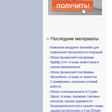
○ Последние материалы
Компании внедряют блокчейн для
повышения прозрачности операций
Обзор брокерской платформы
Wgtdfg Com: отзывы инвесторов и
оценка функционала
Обзор брокерской платформы
Streamforex: отзывы от клиентов
Стримфорекс, описание условий
работы
Обзор телеграм-канала Ai Crypto
Signal: отзывы, проверка торговых
сигналов, оценка надежности
Sergioxprofessorx bot и анализ схемы
заработка Etoromario и FoxLTDAdm