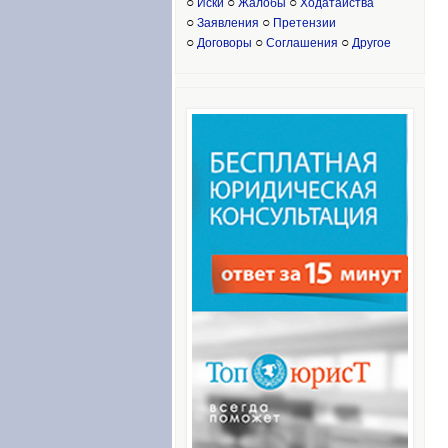
○
○
○
Иски
Жалобы
Ходатайства
○
○
Заявления
Претензии
○
○
○
Договоры
Соглашения
Другое