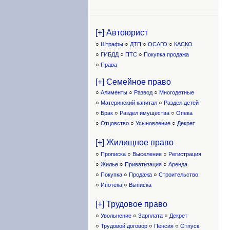
[+] Автоюрист
○
Штрафы
○
ДТП
○
ОСАГО
○
КАСКО
○
ГИБДД
○
ПТС
○
Покупка продажа
○
Права
[+] Семейное право
○
Алименты
○
Развод
○
Многодетные
○
Материнский капитал
○
Раздел детей
○
Брак
○
Раздел имущества
○
Опека
○
Отцовство
○
Усыновление
○
Декрет
[+] Жилищное право
○
Прописка
○
Выселение
○
Регистрация
○
Жилье
○
Приватизация
○
Аренда
○
Покупка
○
Продажа
○
Строительство
○
Ипотека
○
Выписка
[+] Трудовое право
○
Увольнение
○
Зарплата
○
Декрет
○
Трудовой договор
○
Пенсия
○
Отпуск