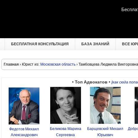
Беспла
БЕСПЛАТНАЯ КОНСУЛЬТАЦИЯ
БАЗА ЗНАНИЙ
ВСЕ ЮР
Главная
› Юрист из:
Московская область
› Тамбовцева Людмила Викторовн
• Топ Адвокатов •
[как сюда попа
Беликова Марина
Барщевский Михаил
Добро
Федотов Михаил
Александрович
Сергеевна
Юрьевич